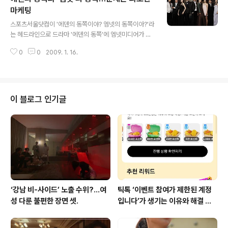
예 '미디어오늘' 기사를 인용해서 붙히는 것이 낫겠다. 그러
마케팅
글 내용
나 의견 하나만 덧붙히자면. 방송법이 통과되면 이같은 KB
스포츠서울닷컴이 '에덴의 동쪽이야? 엠넷의 동쪽이아?'라
S의 행태가 다른 방송사에서도 일어날 것이다. KBS 개콘
는 헤드라인으로 드라마 '에덴의 동쪽'에 엠넷미디어가 깊
의 MBC 연기대상 비꼬기?10일 KBS 개그콘서트내 코너
숙히 관여하고 있다고 기사를 내보내자, 엠넷미디어 측에
인 도움상회가 방송계가 연말 시상식때 상을 남발하는 것
0
0
2009. 1. 16.
서 발끈했다. 엠넷미디어 측은 "'에덴의 동쪽' OST를 제작
을 비꼬는 듯한 내용을 담..
한 코어콘텐츠는 엠넷미디어와는 별개 법인으로 사업 관련
성이 전혀 없다"고 보도자료를 배포했으며, 김광수 제작이
사는 직접 나서서 "사실 확인 없이 떠도는 '설'만 가지고 기
사를 쓴다는 것이 이해되지 않는다. 시청자들에게 '에덴의
이 블로그 인기글
동쪽'이 많은 사랑을 받는 것에 대해 일각에서 색안경을 쓰
고 바라보는 것 같아 너무 속상하고 억울할 따름"이라고 해
명까지 나섰다. (엠넷미디어 박광원 대표까지 드라마와 관
련해 엠넷미디어가 거론된 것에 대해 불편한 입장을 전달
한 것으로 알려졌다) 영화홍보때문에..
‘강남 비-사이드’ 노출 수위?…여
틱톡 ‘이벤트 참여가 제한된 계정
성 다룬 불편한 장면 셋.
입니다’가 생기는 이유와 해결 방
법 (+유심)