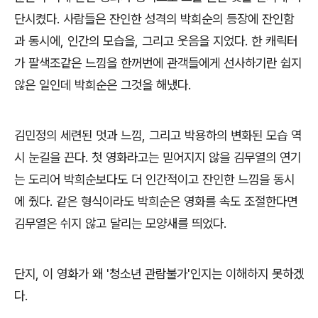
단시켰다
.
사람들은 잔인한 성격의 박희순의 등장에 잔인함
과 동시에
,
인간의 모습을
,
그리고 웃음을 지었다
.
한 캐릭터
가 팔색조같은 느낌을 한꺼번에 관객들에게 선사하기란 쉽지
않은 일인데 박희순은 그것을 해냈다
.
김민정의 세련된 멋과 느낌
,
그리고 박용하의 변화된 모습 역
시 눈길을 끈다
.
첫 영화라고는 믿어지지 않을 김무열의 연기
는 도리어 박희순보다도 더 인간적이고 잔인한 느낌을 동시
에 줬다
.
같은 형식이라도 박희순은 영화를 속도 조절한다면
김무열은 쉬지 않고 달리는 모양새를 띄었다
.
단지
,
이 영화가 왜
'
청소년 관람불가
'
인지는 이해하지 못하겠
다
.