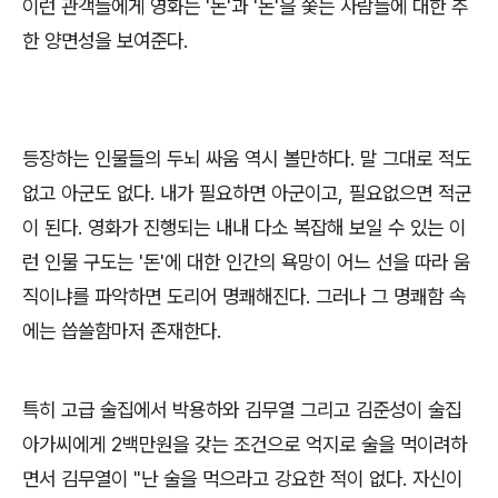
이런 관객들에게 영화는
'
돈
'
과
'
돈
'
을 쫓는 사람들에 대한 추
한 양면성을 보여준다
.
등장하는 인물들의 두뇌 싸움 역시 볼만하다
.
말 그대로 적도
없고 아군도 없다
.
내가 필요하면 아군이고
,
필요없으면 적군
이 된다
.
영화가 진행되는 내내 다소 복잡해 보일 수 있는 이
런 인물 구도는
'
돈
'
에 대한 인간의 욕망이 어느 선을 따라 움
직이냐를 파악하면 도리어 명쾌해진다
.
그러나 그 명쾌함 속
에는 씁쓸함마저 존재한다
.
특히 고급 술집에서 박용하와 김무열 그리고 김준성이 술집
아가씨에게
2
백만원을 갖는 조건으로 억지로 술을 먹이려하
면서 김무열이
"
난 술을 먹으라고 강요한 적이 없다
.
자신이