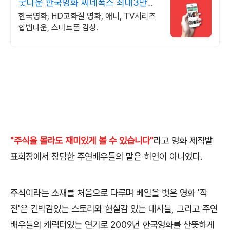
굿다운 한국영화 씨네폭스 최대3만원
+10%추가적립
한국영화, HD고화질 영화, 애니, TV시리즈
합법다운, 스마트폰 감상.
"주식을 몰라도 재미있게 볼 수 있습니다"
라고 영화 제작발
표회장에서 장담한 주연배우들의 말은 허언이 아니었다
.
주식이라는 소재를 처음으로 다루며 베일을 벗은 영화
'
작
전
'
은 긴박감있는 스토리와 현실감 있는 대사들
,
그리고 주연
배우들의 캐릭터있는 연기로
2009
년 한국영화를 산뜻하게