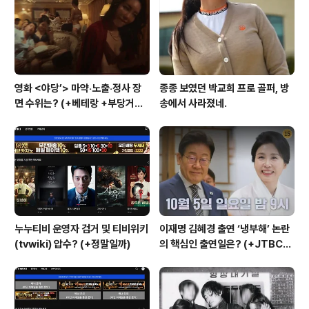
영화 <야당’> 마약‧노출‧정사 장
종종 보였던 박교희 프로 골퍼, 방
면 수위는? (+베테랑 +부당거래
송에서 사라졌네.
+내부자들)
누누티비 운영자 검거 및 티비위키
이재명 김혜경 출연 ‘냉부해’ 논란
(tvwiki) 압수? (+정말일까)
의 핵심인 출연일은? (+JTBC
+출연자 +대통령실)