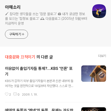
아해소리
🖌️ 잡다한 생각들을 쓰는 '잡문 블로그' 🖨️ 내가 궁금한 정보
를 모으는 '잡정보 블로그' 🕰️ 다음블로그 (2005년 5월)부터
지금까지 운영
구독하기
더보기
대중문화 끄적이기
의 다른 글
이유없이 출입기자들 통제?…KBS '언론' 포
기
글 내용
KBS가 갑자기 외부 출입기자들이 본관과 신관 내부에 들
어가는 것을 원천적으로 18일부터 차단했다. 스스로 언론
사라고 생각했던 KBS가 '언론'임을 포기한 선언이다. KBS
2
0
2009. 1. 19.
는 그동안 언론으로서의 신뢰도와 영향력에서 1위를 차지
하는 등 늘 상위권에 위치해 있었다. 그런데 이번에는 그 신
뢰도와 영향력의 추락이 아닌 아예 '언론 포기'를 선언한 것
에덴의 동쪽과 '엠넷'의 동쪽…문제는 과도한
이다. 이에 대해서는 주구절절 아해가 글을 쓰는 것보다 아