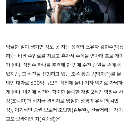
억울한 일이 생기면 잠도 못 자는 성격의 소유자 강현수
(
박용
하
)
는 비싼 수업료를 치르고 혼자서 주식을 연마해 프로 개미
가 된다
.
작전주 하나를 추격해 한 번에 수천 만원을 손에 쥐
었지만
,
그 작전을 진행하고 있던 조폭 황종구
(
박희순
)
를 물
먹인 대가로
600
억 규모의 작전에 울며 겨자 먹기로 가담하
게 된다
.
여기에 작전에 참여한 몰락한 재벌
2
세인 박창주 사
장
(
조덕현
)
과 비자금 관리자로 냉철한 성격의 유서연
(
김민
정
),
이기적인 증권 브로커 조민형
(
김무열
),
건들거리는 재미
교포 브라이언 최
(
김준성
)
은