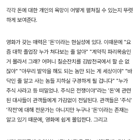
각각 돈에 대한 개인의 욕망이 어떻게 펼쳐질 수 있는지 뚜렷
하게 보여준다
.
영화가 갖는 매력은
'
돈
'
이라는 현실성에 있다
.
이때문에
"
요
즘 대학 졸업장 누가 쳐다보는 줄 알아
" "
계약직 파리목숨인
거 몰라서 그래
?
어머니 칠순잔치를 김밥천국에서 할 순 없
잖아
" "
아무리 발악을 해도 되는 놈만 되는 게 세상이야
" "
바
닥인 줄 알고 사는 놈들 지하실 구경하게 될 겁니다
" "
누가
주식 사라고 등 떠밀었나
.
주식은 전쟁이야
"
라는
'
돈
'
에 관련
된 대사들이 관객들에게 가감없이 전달된다
.
관객들은
'
주식
'
'
작전
'
에 대해 전문가는 아니지만 누구나
'
돈
'
이라는 존재는
알고 있기 때문에
,
영화에 쉽게 몰입한다
.
그리고