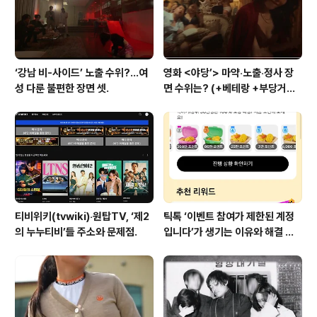
‘이것’한국 해군 장병..
‘강남 비-사이드’ 노출 수위?…여
영화 <야당’> 마약‧노출‧정사 장
성 다룬 불편한 장면 셋.
면 수위는? (+베테랑 +부당거래
+내부자들)
티비위키(tvwiki)‧원탑TV, ‘제2
틱톡 ‘이벤트 참여가 제한된 계정
의 누누티비’들 주소와 문제점.
입니다’가 생기는 이유와 해결 방
법 (+유심)