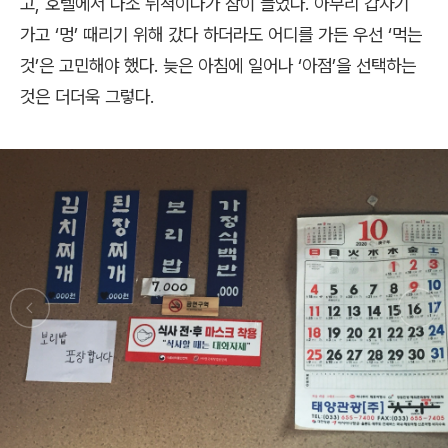
고
,
호텔에서 다소 뒤척이다가 잠이 들었다
.
아무리 갑자기
가고
‘
멍
’
때리기 위해 갔다 하더라도 어디를 가든 우선
‘
먹는
것
’
은 고민해야 했다
.
늦은 아침에 일어나
‘
아점
’
을 선택하는
것은 더더욱 그렇다
.