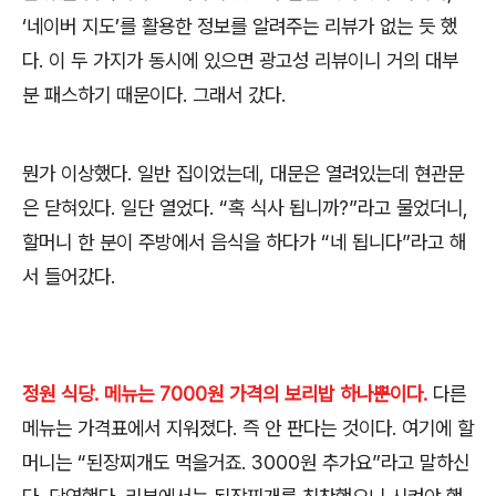
‘
네이버 지도
’
를 활용한 정보를 알려주는 리뷰가 없는 듯 했
다
.
이 두 가지가 동시에 있으면 광고성 리뷰이니 거의 대부
분 패스하기 때문이다
.
그래서 갔다
.
뭔가 이상했다
.
일반 집이었는데
,
대문은 열려있는데 현관문
은 닫혀있다
.
일단 열었다
. “
혹 식사 됩니까
?”
라고 물었더니
,
할머니 한 분이 주방에서 음식을 하다가
“
네 됩니다
”
라고 해
서 들어갔다
.
정원 식당. 메뉴는 7000원 가격의 보리밥 하나뿐이다
.
다른
메뉴는 가격표에서 지워졌다
.
즉 안 판다는 것이다
.
여기에 할
머니는
“
된장찌개도 먹을거죠
. 3000
원 추가요
”
라고 말하신