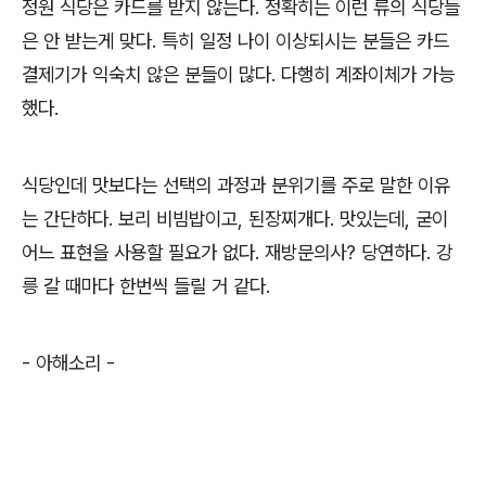
정원 식당은 카드를 받지 않는다
.
정확히는 이런 류의 식당들
은 안 받는게 맞다
.
특히 일정 나이 이상되시는 분들은 카드
결제기가 익숙치 않은 분들이 많다
.
다행히 계좌이체가 가능
했다
.
식당인데 맛보다는 선택의 과정과 분위기를 주로 말한 이유
는 간단하다
.
보리 비빔밥이고
,
된장찌개다
.
맛있는데
,
굳이
어느 표현을 사용할 필요가 없다
.
재방문의사
?
당연하다
.
강
릉 갈 때마다 한번씩 들릴 거 같다
.
-
아해소리
-