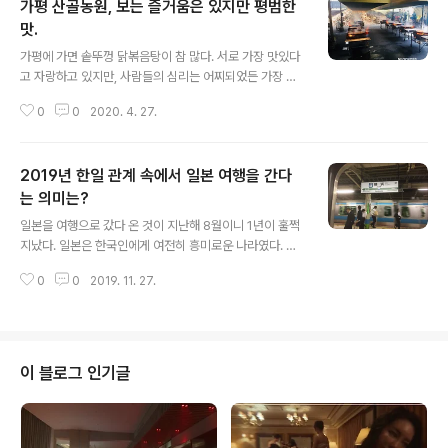
가평 산골농원, 보는 즐거움은 있지만 평범한
맛.
글 내용
가평에 가면 솥뚜껑 닭볶음탕이 참 많다. 서로 가장 맛있다
고 자랑하고 있지만, 사람들의 심리는 어찌되었든 가장 유
명한 곳을 우선 맛보게 되는 법. 몇 년 전 우연히 찾아가 놀
0
0
2020. 4. 27.
랐던 사평 솥뚜껑 닭볶음탕 산골농원을 다시 찾았다. 산골
농원의 웨이팅은 사실 복불복이다. 어느 때는 많이 기다려
야 하지만, 최근 들어서는 꼭 그렇지만도 않다는 이야기를
2019년 한일 관계 속에서 일본 여행을 간다
많이 들었다. 이 부분은 나중에 다시 언급하겠다. 홍대 탄
탄면공방, 본점의 맛을 볼 수 있다." data-og-descripti
는 의미는?
글 내용
on="맛 기준은 10점 만점에 9점. 오랜만에 간 탄탄면공
일본을 여행으로 갔다 온 것이 지난해 8월이니 1년이 훌쩍
방. 예전에 가격이 8500원이었는데 이제 9800원 많이
지났다. 일본은 한국인에게 여전히 흥미로운 나라였다. 도
올랐다. 전국적으로 프랜차이즈점이 많지만 주로 가는 곳
쿄 한복판 혐한 시위를 보면서 들어간 식당에는 한국어 메
은 홍대본점. 상수주택, 깔끔한 상수" data-og-host="w
0
0
2019. 11. 27.
뉴판과 어설픈 한국어를 구사하는 직원이 있었고, 한국 노
ww..
래를 부르며 욱일기 마크가 찍힌 티셔츠를 입고 다니는 (한
국인에게) 이질적인 모습도 보였다. 사실 일본 지인의 말처
럼 일본 젊은 세대는 역사에 대해 관심이 없고, 한일관계에
대해서도 무지하다. 이는 추측도 아니고 주장도 아니다. 한
이 블로그 인기글
국에 사는 일본인이 인정했고, 일본에 사는 한국인이 인정
했다. 그러다보니 나이 많은 극우세력의 망언에도 쉽게 동
조하며, ‘생각 없이’ 혐한 감정을 갖는지도 모른다. 결국 욱
일기에 경례한 보수 정권 한국 해군…2002년과 다른 점은