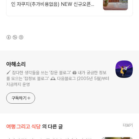
인 자쿠지(추가비용없음) NEW 신규오픈
(간식바구니 제공)
(새창열림)
로그 정보
아해소리
🖌️ 잡다한 생각들을 쓰는 '잡문 블로그' 🖨️ 내가 궁금한 정보
를 모으는 '잡정보 블로그' 🕰️ 다음블로그 (2005년 5월)부터
지금까지 운영
구독하기
더보기
여행 그리고 식당
의 다른 글