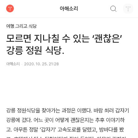
검색하기
아해소리
티스토리
여행 그리고 식당
모르면 지나칠 수 있는 ‘괜찮은’
강릉 정원 식당.
아해소리
2020. 10. 25. 21:28
강릉 정원식당을 찾아가는 과정은 이랬다. 바람 쐬러 갑자기
강릉에 갔다
.
어느 곳이 어떻게 괜찮은지는 추후 이야기하
고
.
아무튼 정말
‘
갑자기
’
고속도로를 달렸고
,
밤바다를 봤