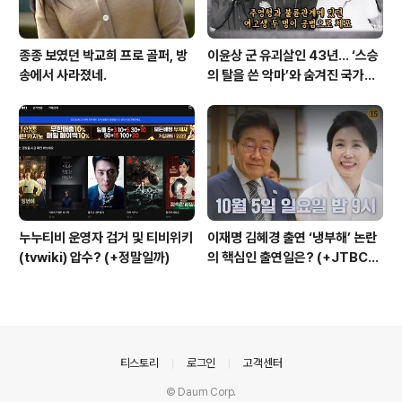
종종 보였던 박교희 프로 골퍼, 방
이윤상 군 유괴살인 43년… ‘스승
송에서 사라졌네.
의 탈을 쓴 악마’와 숨겨진 국가폭
력의 민낯
누누티비 운영자 검거 및 티비위키
이재명 김혜경 출연 ‘냉부해’ 논란
(tvwiki) 압수? (+정말일까)
의 핵심인 출연일은? (+JTBC
+출연자 +대통령실)
의안내
티스토리
로그인
고객센터
© Daum Corp.