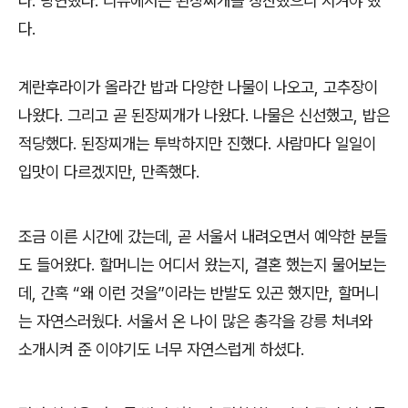
다
.
당연했다
.
리뷰에서는 된장찌개를 칭찬했으니 시켜야 했
다
.
계란후라이가 올라간 밥과 다양한 나물이 나오고
,
고추장이
나왔다
.
그리고 곧 된장찌개가 나왔다
.
나물은 신선했고
,
밥은
적당했다
.
된장찌개는 투박하지만 진했다
.
사람마다 일일이
입맛이 다르겠지만
,
만족했다
.
조금 이른 시간에 갔는데
,
곧 서울서 내려오면서 예약한 분들
도 들어왔다
.
할머니는 어디서 왔는지
,
결혼 했는지 물어보는
데
,
간혹
“
왜 이런 것을
”
이라는 반발도 있곤 했지만
,
할머니
는 자연스러웠다
.
서울서 온 나이 많은 총각을 강릉 처녀와
소개시켜 준 이야기도 너무 자연스럽게 하셨다
.