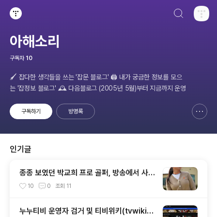
검색하기
티스토리
아해소리
구독자
10
🖌️ 잡다한 생각들을 쓰는 '잡문 블로그' 🖨️ 내가 궁금한 정보를 모으
는 '잡정보 블로그' 🕰️ 다음블로그 (2005년 5월)부터 지금까지 운영
구독하기
방명록
신고하기 레이어
열기
인기글
종종 보였던 박교희 프로 골퍼, 방송에서 사라
졌네.
10
0
조회
11
누누티비 운영자 검거 및 티비위키(tvwiki)