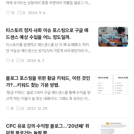
ss.net 일단 블로거들이 검색 플랫폼으로 가장 신경을 많
하게 유지되는 상황에서 종종 주변에서 저품질 블로그 이
이 쓰는 네이버의 공식 입장을 보자. 글을 수정하면 안된
야기를 듣는다. 광고성 포스팅을 하면 저품질이 된다느니,
작성시간
12
0
2024. 9. 6.
다? 카테고리를 이동하면 안된다? 정답. X ‘글을 수정하면
기사나 다른 사람 글을 그대로 퍼오면 저품질이 된다느니
검색 결과 노..
하는 말이 있다. 하지만 딱히 정답은 없는 듯 싶다. 그래도
경험상 피해야 할 내용들을 적어보자. 티스토리 정치‧사회
티스토리 정치‧사회 이슈 포스팅으로 구글 애
이슈 포스팅으로 구글 애드센스 예상 수입을 어느 정도일
드센스 예상 수입을 어느 정도일까.
까.티스토리를 운영하고 애드센스를 단 지 꽤 오래됐다. 하
글 내용
지만 사실상 애드센스는 방치(?)에 가깝게 놔두었던지라
티스토리를 운영하고 애드센스를 단 지 꽤 오래됐다. 하지
수익에 대해 따로 체크를 하거나 살펴보지 않았다. 그런데
만 사실상 애드센스는 방치(?)에 가깝게 놔두었던지라 수
문득 궁금해 졌다. 주www.neocross.net 1. 특정 이슈
익에 대해 따로 체크를 하거나 살펴보지 않았다. 그런데 문
작성시간
3
0
2024. 8. 7.
관련 기사 퍼오기. 기사를 그대로 옮겨오는 블로그들이 꽤
득 궁금해 졌다. 주로 이슈성 글을 쓰는 입장에서 어느 정도
된다. 사실 애드센스..
트래픽이 나오면 어느 정도 수익이 나오는지 말이다. 블로
그 포스팅을 위한 황금 키워드, 이런 것인가?…키워드 찾는
블로그 포스팅을 위한 황금 키워드, 이런 것인
기본 방법.‘황금 키워드’. 블로그에서 구글 애드센스를 통해
가?…키워드 찾는 기본 방법.
수익을 얻고자 하는 이들이 늘 찾는 내용이다. 그래도 혹 모
글 내용
르는 이들을 위해 설명하자면, 황금 키워드는 말 그대로 사
‘황금 키워드’. 블로그에서 구글 애드센스를 통해 수익을 얻
람들이 많이 찾는 키www.neocross.net 물론 애드센스
고자 하는 이들이 늘 찾는 내용이다. 그래도 혹 모르는 이들
의 경우 단가가 높은 광고가 많이 달리고, 이를 많이 클릭할
을 위해 설명하자면, 황금 키워드는 말 그대로 사람들이 많
작성시간
8
0
2022. 12. 29.
수록 수익이 높아진다. 속칭 ‘애드고시’를 통과한 이들은 어
이 찾는 키워드를 말하는 것이다. 그러나 세부적으로 이 황
지간하면..
금 키워드에 대해 언급하자면. (하단에 찾는 방법은 따로 제
시를) 1. 사람들이 자주 찾는 키워드일 것. 2. 해당 키워드로
CPC 유료 강의‧수익형 블로그…‘20년째’ 취
검색할 때, 경쟁자는 별로 없고 내 블로그가 독보적일 것.
미형 블로거는 놀랄 뿐.