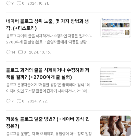
작성시간
9
0
2024. 10. 21.
다. 그래서 이에 대한 나름의 해결책들이 많이 나왔다. 내
베끼고 신고하는 경우는 처음이라 당황했다. 그리고 이것
경우에도 현재 많은..
을 제대로 확인도 안하고 그대로 받아들여 내 글을 삭제 조
치한 카카오 대응도 당황스럽다. 사건은 이렇다. 김민재 이
네이버 블로그 상위 노출, 몇 가지 방법과 생
혼과 관련해 가벼운 이슈 글을 썼다. 나름 잘 아는 내용이라
각. (+티스토리)
정리해서 글을 올렸다. 그런데 글 작성 후 3시간여기 지난
글 내용
상황에서 메일을 하나 받았다. 티스토리 블로그를 운영해
블로그 과거의 글을 삭제하거나 수정하면 저품질 될까? (+
본 사람들은 잘 아는 그 메일이다. 고객님께서 작성하신 게
2700여개 글 실험)블로그 운영자들에게 ‘저품질 상황’은
시물에 대해 권리침해신고가 접수되어 아래와 같이 조치되
끔찍하다. 검색 1페이지에 있던 포스팅 글들이 갑자기 사라
작성시간
14
0
2024. 10. 16.
었습니다.조치내용을 확인하시어 서비스 이용에 불편이 없
지거나, 2~3페이지 이후로 밀려나 유입이 급감하기 때문
도록 많은 협조..
이다. ‘저품질’과 관련해 블로거들www.neocross.ne
t 네이버 블로그 상위 노출. 포털 사이트에서 검색 상위 노
블로그 과거의 글을 삭제하거나 수정하면 저
출은 네이버 블로그 사용자든 티스토리 사용자든 누구나
품질 될까? (+2700여개 글 실험)
바라는 상황이다. 특히 한번 상위에 노출되면 오랜 시간 머
글 내용
물길 바란다. 하지만 쉽지 않다. 그래서 ‘네이버 블로그 상
블로그 운영자들에게 ‘저품질 상황’은 끔찍하다. 검색 1페
위 노출’과 관련해 강의나 전자책을 팔려는 사람들도 있다.
이지에 있던 포스팅 글들이 갑자기 사라지거나, 2~3페이
사실 신뢰는 가지 않는다. 1. 네이버 블로그 상위 노출 키워
지 이후로 밀려나 유입이 급감하기 때문이다. ‘저품질’과 관
작성시간
7
0
2024. 9. 22.
드는 존재하는가. 이와 관련해 강의나 관련 포스팅을 보면
련해 블로거들이 가장 신경 쓰는 부분은 ‘수정’ 및 ‘삭제’다.
대부분 이런 이..
이 부분에 대해 언급해 보자. 저품질 블로그 탈출 방법?
(+네이버 공식 입장은?)블로그를 운영한 지 꽤 오래되고,
저품질 블로그 탈출 방법? (+네이버 공식 입
유입량이 어느 정도 일정하게 유지되는 상황에서 종종 주
장은?)
변에서 저품질 블로그 이야기를 듣는다. 광고성 포스팅을
글 내용
하면 저품질이 된다느니, 기사나 다른 사람www.neocro
블로그를 운영한 지 꽤 오래되고, 유입량이 어느 정도 일정