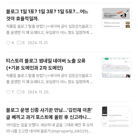
러야 할 것이 몇 있..
다른 사람www.neocross.net 저품질 블로그를 만들지
않기 위해 피해야 할 내용들을 정리해 올린 적이 있다. 또
블로그 1일 1포? 1일 3포? 1일 5포?…어느
이와 관련해 블로그 검색 노출 중 단연 선두인 네이버의 입
것이 효율적일까.
장도 정리했다. 또 과거 포스팅 내용 중 현재 상황과 맞지
글 내용
않거나 검색에 잡히지 않는 글을 삭제할 시 저품질 블로그
저품질 블로그 탈출 방법? (+네이버 공식 입장은?)블로그
가 될 수 있는지도 설명했다. 그럼에도 불구하고 가끔 저품
를 운영한 지 꽤 오래되고, 유입량이 어느 정도 일정하게 유
질 블로그에서 탈출해야 하는 방법을 묻는 이들이 있다. 사
지되는 상황에서 종종 주변에서 저품질 블로그 이야기를
작성시간
4
0
2024. 11. 21.
실 앞서 ‘저품질 블로그를 만들지 않기 위해 피해야 하는 방
듣는다. 광고성 포스팅을 하면 저품질이 된다느니, 기사나
법’에서 저품질 ..
다른 사람www.neocross.net 수익형 블로그를 추구하
거나 처음 블로그를 하는 이들이 많이 하는 고민 중 하나가
티스토리 블로그 썸네일 네이버 노출 오류
하루에 몇 개의 포스팅을 하느냐이다. 애드센스 승인을 받
(+기본 도메인과 2차 도메인)
기 전, 그리고 애드센스 승인을 받은 후에도 이 같은 고민은
글 내용
계속된다. 사실 누구나 정답을 내릴 순 없다. 그러나 다들
저품질 블로그 탈출 방법? (+네이버 공식 입장은?)블로그
블로그 운영을 하면서 자신의 경험을 바탕으로 일정한 패
를 운영한 지 꽤 오래되고, 유입량이 어느 정도 일정하게 유
턴을 만들게 된다. 나름 오랜 시간 블로그 운영을 하며 개인
지되는 상황에서 종종 주변에서 저품질 블로그 이야기를
작성시간
7
0
2024. 11. 20.
적인 평가와 패턴을 소개하고자 한다. 1. 네이버냐 티스토
듣는다. 광고성 포스팅을 하면 저품질이 된다느니, 기사나
리냐. 네이버 블..
다른 사람www.neocross.net 티스토리 사용자들에게
유입은 크게 3가지다. 다음, 네이버, 구글. 유저마다 다르지
블로그 운영 신종 사기꾼 만남…‘김민재 이혼’
만, 티스토리를 오랜 시간 사용한 사람들은 의외로 네이버
글 베끼고 과거 포스트에 올린 후 신고라니
유입량이 많은 편이다. 신규 가입자의 경우에는 다음이, 나
글 내용
(+카카오 대처도 황당)
름 SEO 설정 붐이 일었던 시기에 시작한 사람은 구글 유입
어이없는 일을 당했다. 세상에 내 글을 그대로 베낀 후 오히
량을 신경 쓴다. 문제는 네이버. 티스토리 블로그 사용자들
려 나를 신고한 네이버 블로거 (improperly_68029)가
의 썸네일이 네이버에서 보이지 않는 상황이 자주 발생한
있다. 블로그 활동을 크게 하는 것도 아닌데, 이렇게 대놓고