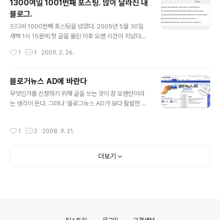
1300여일 1001번째 포스팅. 많이 달라진 내
람들이라면 재미 정도에서 그쳤을 내용이다. 강호동 굴욕 역시 마찬가지다. 물론 블
블로그.
로거들 입장에서는 쓸 수 있는 내용이다. 자기 개인적인 감정 ..
글 내용
드디어 1000번째 포스팅을 넘었다. 2005년 5월 30일
새벽 1시 15분에 첫 글을 올린 이후 오랜 시간이 지났다고
생각한다. 당시 '광주발 열린음악회'라는 제목으로 올린 글
작성시간
1
1
2009. 2. 26.
은 방송을 보다가 순간 '욱'에서 올린 글이었다. 그이후 10
00번째까지의 글을 쭉 살펴보면서 확실히 달라진 것이 있
다. 첫째. 고민에 대한 글에서 사회 현상을 나열하는 식의
블로거뉴스 AD에 바란다
글로 변했다. 글은 길어졌지만 깊이는 별반 달라지지 않았
글 내용
무엇인가를 신청하기 위해 글을 쓰는 것이 참 오랜만이라
다. 둘째. 이슈를 따라가기 시작했다. 받아들이기 나름이지
는 생각이 든다. 그러나 '블로그뉴스 AD가 보다 활발한 블
만, 그러다보니 어느 새 잡지형에서 일간지형으로 변해갔
로그 활동을 하기 위해 어느 정도 도움을 줄지는 미지수다.
다. 셋째. 감정의 폭발이 강해졌다. 이전에는 글에서 분명
생산에 대한 보답을 받기 위한 차원을 충분히 충족시킬수
'열'받은 것 같은데도 불구하고 차분했지만, 지금은 그 차분
작성시간
1
2
2008. 9. 21.
있을지 말이다. '검색어 따라잡기' 미디어다음에 바란다.필
함이 사라졌다. 넷째. 사진이 많아졌다. 글로서만 포스팅을
사적이다. 살려고 하는 마음은 이해한다. 그런데 꼭 언론사
하던 때를 지..
라는 것을 설립해서 저럴 필요가 있을까 싶다. 돈을 벌고 싶
더보기
으면 다른 일을 하면 된다. 그런데 이건 아니다. 네이버 뉴
스 검색, 클www.neocross.net 이에 바라는 것은 크게
세가지다. 첫째. 블로거의 첫 아이디어를 충분히 보장해야
된다고 생각한다. 가끔 블로거 뉴스를 보다보면 첫 아이디
어를 제시한 사람보다는 이어서 무엇인가를 계속 발전시키
는 사람을 더 ..
의안내