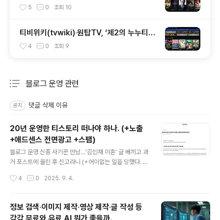
압수? (+정말일까)
5
0
조회
10
티비위키(tvwiki)‧원탑TV, ‘제2의 누누티
비’들 주소와 문제점.
4
0
조회
9
블로그 운영 관련
분류 전체보기
주요 글 목록
댓글 삭제 이유
공지
20년 운영한 티스토리 떠나야 하나. (+노출
+애드센스 전면광고 +스팸)
글 내용
블로그 운영 신종 사기꾼 만남…‘김민재 이혼’ 글 베끼고 과
거 포스트에 올린 후 신고라니 (+어이없는 일을 당했다. 세
상에 내 글을 그대로 베낀 후 오히려 나를 신고한 네이버 블
작성시간
4
0
2025. 9. 4.
로거 (improperly_68029)가 있다. 블로그 활동을 크게
하는 것도 아닌데, 이렇게 대놓고 베끼고 신고하는 경우는
www.neocross.net 티스토리를 20년 운영했다. 네이
정보 검색‧이미지 제작‧영상 제작‧글 작성 등
버나 구글 블로그 등은 쳐다보지도 않았다. 여러 이유가 있
각각 무료와 유료 AI 뭐가 좋을까.