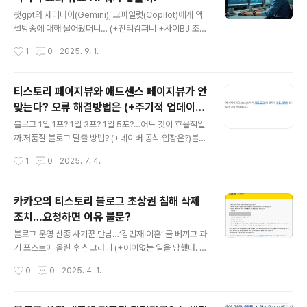
겠지만, 다양한 블로그를 운영할 성격이 못되어서다. 여기
글 내용
도 어느 날은 두세 개씩 글을 올리지만, 어느 대는 일주일에
챗gpt와 제미나이(Gemini), 코파일럿(Copilot)에게 엑
한 두 개 정도다. 몇 년 동안은 개인적인 사정으로 제대로
셀방송에 대해 물어봤더니… (+진리컴퍼니 +사이BJ 조예
올리지도 못했다. 그런데 최근에 티스토리, 정확히 이야기
리 집 남성 무단침입 CCTV 영상 공개 (+사건 시점과 사라
작성시간
1
0
2025. 9. 1.
하면 카카오, 다음 등의 행태를 보면 이들은 티스토리를 버
진 시점 +언론 접근 방향은?)이근, 유튜버 구제역 폭행한
릴 ..
이유는?…당연하다 vs 과민 반응이다.유튜브 채널 ROKS
EAL을 운영하는 유튜버www.neocross.net AI 툴이 쏟
티스토리 페이지뷰와 애드센스 페이지뷰가 안
아지는 세상이다. 처음에는 챗GPT 하나만 알아도 되는 상
맞는다? 오류 해결방법은 (+주기적 업데이트
황인데, 여기에 구글 제미나이, 코파일럿은 물론 이제는 o
글 내용
+무효 트래픽)
o,ai 등 국내 정보 검색에 최적화된 AI까지 나오고 있다. 이
블로그 1일 1포? 1일 3포? 1일 5포?…어느 것이 효율적일
런 상황에서 사람들은 유료와 무료를 나눠서 찾고 있다. 즉
까.저품질 블로그 탈출 방법? (+네이버 공식 입장은?)블로
‘진짜’ 필요한 것은 유료로 사용하기도 하지만, 가끔 사용하
그를 운영한 지 꽤 오래되고, 유입량이 어느 정도 일정하게
작성시간
1
0
2025. 7. 4.
거나, 적절하게 더해서 사용할 때는 무료로 사용하..
유지되는 상황에서 종종 주변에서 저품질 블로그 이야기를
듣는다. 광고성 포스www.neocross.net 어느 날 티스토
리 페이지뷰와 애드센스 페이지뷰가 안 맞기 시작했다. 예
카카오의 티스토리 블로그 초상권 침해 삭제
를 들어 티스토리는 페이지뷰가 1000이라면, 애드센스는
조치…요청하면 이유 불문?
500 정도만 나오는 상황인 것이다. 오랜 시간 티스토리를
글 내용
운영하고, 애드센스를 걸었지만, 처음 보는 현상이었다. 여
블로그 운영 신종 사기꾼 만남…‘김민재 이혼’ 글 베끼고 과
러 문제가 있다지만, 가장 큰 문제는 2개였고, 이를 운영자
거 포스트에 올린 후 신고라니 (+어이없는 일을 당했다. 세
가 해결할 수 있는 방법은 한 가지밖에 없었다. 티스토리 페
상에 내 글을 그대로 베낀 후 오히려 나를 신고한 네이버 블
작성시간
0
0
2025. 4. 1.
이지뷰와 애드센스 페이지뷰가 맞지 않게 되는 경우는 크
로거 (improperly_68029)가 있다. 블로그 활동을 크게
게 2가지..
하는 것도 아닌데, 이렇게 대놓고 베끼고 신고하는 경우는
www.neocross.net 카카오가 티스토리 블로그 게시물