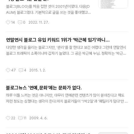
3. 해당 키워드가 오랜 시간 상단에 배치될 것. 4. 연관된
글 내용
광고가 애드센스 단가가 높을 것. 아마 이 정도를 충족시키
블로그(BLOG)를 처음 접한 것이 2001년이었다. 다음(D
면 황금 키워드 범위에 들어가지 않을까 싶다. 때문에 블로
AUM) 블로그였다. 기본적으로 글을 쓰는 것을 좋아했고
그나 애드센스에는 종종 ‘황금 키워드를 판다’거나 ‘황금 키
소통하는 것을 좋아해서 글을 올렸고, 지금 어느 정도 쌓였
작성시간
14
0
2022. 11. 27.
워드 검색기’ 등이 언급된다. 그러나 몇몇 자료들을 검색해
다. 다음은 블로그 글을 종종 메인에 노출시켜줬고, 올블로
..
그(ALLBLOG) 등에 등록했는데 여기서도 꽤 많은 유입이
됐다. 티스토리(TISTORY))로 옮겨가고도 마찬가지였다.
연말연시 블로그 유입 키워드 1위가 ‘박근혜 임기’라니…
일일 방문자 수는 기본 1만명이 넘었다. 우수 블로거에도
글 내용
다양한 생각을 올리는 블로그지만, ‘관리’를 잘 한다고 보긴 어렵다 그런데 연말연시
선정이 됐었고, 나름 이런저런 블로그 행사에도 초청을 받
블로그 트래픽이 소폭이나마 갑자기 늘었다. 그 공은 박근혜 누님. 정확히는 ‘박근혜
아, 많은 사람들을 만났다. 누군가 블로그로 용돈을 벌 수
임기’였다. 최근에 쓴 박근혜 임기가 너무 오래 남아서 공포스럽다는 포스팅이 검색
있다고 해서, 아무것도 모르고 애드센스(ADSENSE)를 신
상단에 잡히면서 생긴 일이다. 문창극, 박근혜 망조 인사(人事)의 정점 찍을까?박근
청했는데, (요즘과 달리) 가볍게 통과해서 그냥 아무 위치
작성시간
47
4
2015. 1. 2.
혜 정부의 인사(人事) 역량을 보고 있자면, 집권 1년을 넘긴 것이 아닌 이제 갓 정부
에나 걸어 놨다. 블로그 포스팅을 위한 황금 키워드, 이런
를 맡아 꾸려나가는 아마추어 집단을 보고 있는 느낌이다. 어쩌면 그렇게도 하나같이
것인가?…키..
국민들에게 실망감www.neocross.net 그렇다고 포털 사이트 검색어에 박근혜
블로그뉴스 '연예,문화'에는 문화가 없다.
임기가 따로 뜬 것도 아니다. 그럼에도 불구하고 꾸준히 ‘박근혜 임기’는 검색되어 들
글 내용
어오고 있다. 이 재미있는 상황을 어찌 ..
하루 이틀 느끼는 것은 아니지만, 아무리 연예관련 컨텐츠가 많이 쏟아진다고 해도
저런 정도는 심했다는 생각이 든다.마치 블로거들이 '1박2일'과 '패밀리가 떴다'만 보
는 열혈 시청자로 알겠다. 뭐 저러다보니 인기를 끌어보려는 블로거들 입장에서는 다
소 말도 안되는 방송 소감문을 남기기도 한다. (그것은 기존의 찌라시 매체로만도 질
작성시간
22
11
2009. 4. 6.
렸다)아무튼 연예기사, 그중에 방송 분석 기사는 차고 넘치는 상황에서 이제는 블로
그뉴스라도 문화에 눈을 조금 돌려 배치했으면 한다. 실제 방송 분석한 블로거 리뷰
도 그다지 많아보이지 않는다. 이효리 기죽이는 원희줌마 파워는 그냥 방송 보는 사