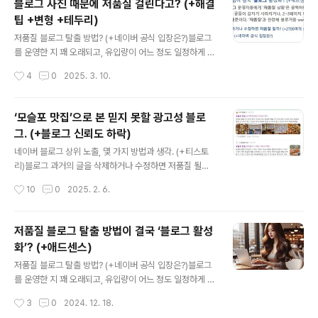
블로그 사진 때문에 저품질 걸린다고? (+해결
에 대해 저작권이나 초상권 관련해서 누구든 신고를 하면
팁 +변형 +테두리)
삭제 조치를 하는 상황에 대해 여러 생각이 든다. 분명하게
글 내용
저작권이나 초상권 침해를 당했다면 삭제 조치를 하는 게
저품질 블로그 탈출 방법? (+네이버 공식 입장은?)블로그
맞다. 만약 내가 그 신고자라면 하루라도 빨리 삭제를 해줬
를 운영한 지 꽤 오래되고, 유입량이 어느 정도 일정하게 유
으면 할 것이다. 그러나 그 게시물이 진짜 저작권이나 초상
지되는 상황에서 종종 주변에서 저품질 블로그 이야기를
작성시간
4
0
2025. 3. 10.
권을 침해했는 지에 대해서도 따져봐야 한다. 이번에도 카
듣는다. 광고성 포스팅을 하면 저품질이 된다느니, 기사나
카오에서 ..
다른 사람www.neocross.net 네이버나 티스토리, 구글
블로그 저품질 문제는 딱 ‘이거다’라고 말할 수 없는 사항이
‘모슬포 맛집’으로 본 믿지 못할 광고성 블로
다. 글을 그대로 복불해서 그럴 수도 있고, 광고성 글이기
그. (+블로그 신뢰도 하락)
때문일 수도 있고, 너무 짧은 글일 수도 있고, 문장이 엉망
글 내용
이기 때문일 수도 있다. 그런데 이 모든 것을 떠나 자신의
네이버 블로그 상위 노출, 몇 가지 방법과 생각. (+티스토
생각 혹은 경험을 담은 글을 1600자 정도의 길에 맞춰 썼
리)블로그 과거의 글을 삭제하거나 수정하면 저품질 될까?
는데도 불구하고 검색이 안되거나 저품질이 되는 경우가
(+2700여개 글 실험)블로그 운영자들에게 ‘저품질 상
작성시간
10
0
2025. 2. 6.
있다. 사진 때문이다. 여행 블로거나 맛집 블로거 등의 경
황’은 끔찍하다. 검색 1페이지에 있던 포스팅 글들이 갑자
우 홍보대행사..
기 사라지거나, 2~3페이지www.neocross.net 이미
맛집 블로그의 신뢰도는 떨어졌다. 이제 ‘볼로거지’도 존중
저품질 블로그 탈출 방법이 결국 ‘블로그 활성
해 준 말이다. 정보의 신뢰성을 한참 낮췄으니 말이다. 업체
화’? (+애드센스)
가 맡긴 홍보대행사의 글과 사진을 그대로 올리는 경우가
글 내용
대다수다. 그나마 각도라도 달리하거나 하면 정성이라도
저품질 블로그 탈출 방법? (+네이버 공식 입장은?)블로그
있는데, 그조차도 하지 않는 경우가 많다. 그러면서 “우연
를 운영한 지 꽤 오래되고, 유입량이 어느 정도 일정하게 유
히 들어가봤더니” “찐맛집” 등의 문장을 넣는다. 과거에도
지되는 상황에서 종종 주변에서 저품질 블로그 이야기를
작성시간
3
0
2024. 12. 18.
썼지만, 맛집을 찾기 위해 블로거들의 글을 검색한다면 걸
듣는다. 광고성 포스팅을 하면 저품질이 된다느니, 기사나