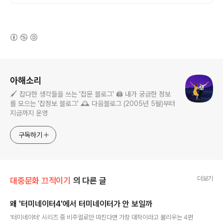
(새창열림)
로그 정보
아해소리
🖌️ 잡다한 생각들을 쓰는 '잡문 블로그' 🖨️ 내가 궁금한 정보
를 모으는 '잡정보 블로그' 🕰️ 다음블로그 (2005년 5월)부터
지금까지 운영
구독하기
더보기
대중문화 끄적이기
의 다른 글
왜 '터미네이터4'에서 터미네이터가 안 보일까
글 내용
'터미네이터' 시리즈 중 비주얼로만 따진다면 가장 대작이라고 불리우는 4편