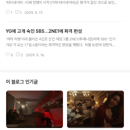
'터미네이터 : 미래 전쟁의 시작'(이하 터미네이터)은 평가가 갈린 것으로 보인
다. B급 비디오용 영화 '블러드' 출현 전지현, 어찌하리오영화를 보는 내내 답답
1
1
2009. 5. 17.
했다. 해외 자본 투입해 만들지 않아도 국내 제작팀으로도 충분히, 아니 이보다
더 확실하게 재미있게 만들 수 있다는 생각이 들었다. '할리우드 진출작'이라는
떠들석한www.neocross.net 11일 시사회를 통해 공개된 '터미네이터'는 영
YG에 고개 숙인 SBS…2NE1에 파격 편성
화 초반부터 거대한 전투 장면으로 관객들을 압도한다. 인간 저항군의 리더인
글 내용
'존 코너'가 '스카이넷'이 만든 실험 기지에 침투하지만, '스카이넷'이 만들어놓
'여자 빅뱅'이라 불리는 4인조 신인 여성그룹 2NE1(투애니원)에게 SBS '인기
은 함정으로 인해 부대원을 모두 잃으면서 시작되는, 스크린 가득 찬 비주얼들
가요'가 오는 17일 6분이라는 파격적인 편성을 해줬다. 박봄 논란에 양현석은
은..
뭘 말하고 싶었던 것일까.투애니원 멤버 박봄의 마약 밀수. 자극적인 내용인 것
0
2
2009. 5. 16.
에 비해 일찍 관심이 잦아들었다. 일차적인 원인은 4년 전이라는 것, 2차적 것
은 입건유예된 내용이라는 것 때문이다. 게다가 이번 박봄 사www.neocross.
net SBS 측은 한 언론을 통해 "2NE1이 신인임에도 빅뱅이라는 시대의 아이
콘을 배출해 낸 YG엔터테인먼트의 기획력과 가수들의 실력을 높이 평가해 이
들의 무대를 위해 많은 준비를 했다"고 밝혔다. 결과적으로 YG라는 거대 기획
이 블로그 인기글
사에 SBS가 고개 숙이고 들어간 셈이다. 왜냐. 이는 곧 추후 빅뱅이라든가, ..