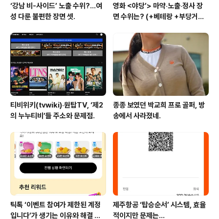
‘강남 비-사이드’ 노출 수위?…여
영화 <야당’> 마약‧노출‧정사 장
성 다룬 불편한 장면 셋.
면 수위는? (+베테랑 +부당거래
+내부자들)
티비위키(tvwiki)‧원탑TV, ‘제2
종종 보였던 박교희 프로 골퍼, 방
의 누누티비’들 주소와 문제점.
송에서 사라졌네.
틱톡 ‘이벤트 참여가 제한된 계정
제주항공 ‘탑승순서’ 시스템, 효율
입니다’가 생기는 이유와 해결 방
적이지만 문제는…