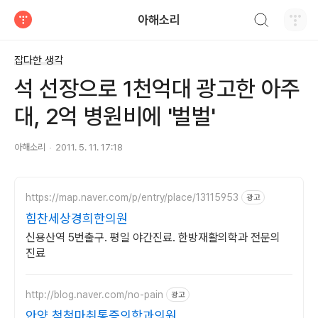
검색하기
아해소리
티스토리
잡다한 생각
석 선장으로 1천억대 광고한 아주
대, 2억 병원비에 '벌벌'
아해소리
2011. 5. 11. 17:18
https://map.naver.com/p/entry/place/13115953
광고
힘찬세상경희한의원
신용산역 5번출구. 평일 야간진료. 한방재활의학과 전문의
진료
http://blog.naver.com/no-pain
광고
안양 척척마취통증의학과의원