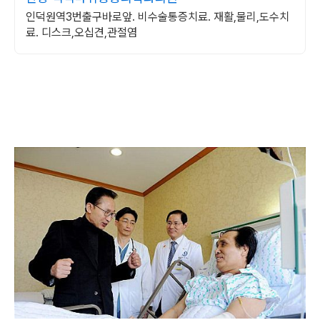
인덕원역3번출구바로앞. 비수술통증치료. 재활,물리,도수치
료. 디스크,오십견,관절염