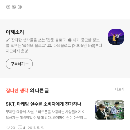
(새창열림)
로그 정보
아해소리
🖌️ 잡다한 생각들을 쓰는 '잡문 블로그' 🖨️ 내가 궁금한 정보
를 모으는 '잡정보 블로그' 🕰️ 다음블로그 (2005년 5월)부터
지금까지 운영
구독하기
더보기
잡다한 생각
의 다른 글
SKT, 마케팅 실수를 소비자에게 전가하나
글 내용
무제한 요금제. 사실 스마트폰을 사용하는 사람들에게 이
요금제는 매력적일 수 밖에 없다. 와이파이 존이 아무리 많
아도 사실 전국이 연결되어 있지 않고, 서울에서도 와이파
20
4
2011. 5. 9.
이는 들쑥날쑥 뜬다. 지하철 역에서 와이파이 잡히다가도