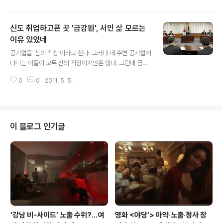
역 간 이동 중 와이파이는 사라진다. 간혹 앱을 받다가도 대
용량이라고 3G 상태에서는 사라진다. 그러니 마음 놓고 와
신도 취업하고픈 곳 '금감원', 서민 삶 모르는
이파이를 켜놓을 수 없게 되고 무제한 요금제는 유용하게
사용된다. 당장은 방통위나 SKT도 폐지할 의향은 없다고
이유 있었네
글 내용
말한다. 울며 겨자먹기로 SKT를 따라갔던 KT와 LGU
공기업을 '신의 직장'이라고 한다. 그러나 내 주변 공기업에
+는 눈치만 보는 중이다. SKT에서는 이미 자신들의 마케
다니는 이들이 모두 신의 직장이지만은 않다. 그런데 금융
팅 실수를 인정했다. 사용자들의 과다하게 트래픽 사용을
감독원은 보면 볼 수록 진짜 신의 직장이다. 일각에서는 신
예견하지 못했다는 것이다. KT 3월 무선데이터 사용자 분
0
0
2011. 5. 5.
도 부러워하는 직장이라고 말한다. 또 어디서는 국세청 위
포를 보면 상위 1% 사용자가 전체..
에 공정거래위원회, 공정위 위에 금감원이 있다고 말한다.
한마디로 무소불위다. 어느 기사를 보니 세 가지 거대한(?)
장점이 있다. 첫째 연봉이 높다. 직원 1500명의 평균 연봉
이 9000만원이다. 근무한지 15년 쯤 되면 억대 연봉자다.
이 블로그 인기글
6급 22호봉 공무원 보수는 연 5000만원 정도다. 9급으
로 들어와 20년 이상 근무해야 한다. 다음은 노후 보장이
다. 국장급 직원이 금융권 감사로 나가면 4~5억원의 연봉
을 받는다. 금감원 출신이라는 사실 하나만으로 이미 노후
보장이 끝난..
‘강남 비-사이드’ 노출 수위?…여
영화 <야당’> 마약‧노출‧정사 장