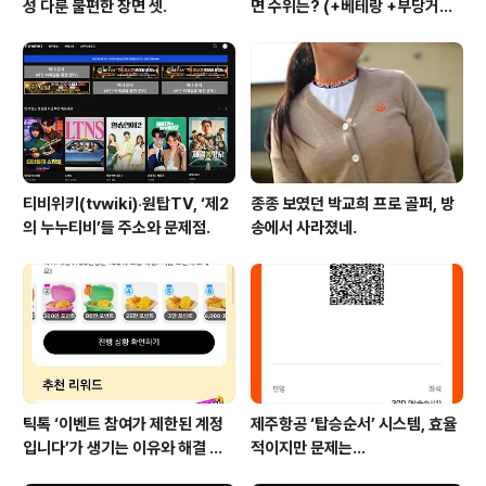
성 다룬 불편한 장면 셋.
면 수위는? (+베테랑 +부당거래
+내부자들)
티비위키(tvwiki)‧원탑TV, ‘제2
종종 보였던 박교희 프로 골퍼, 방
의 누누티비’들 주소와 문제점.
송에서 사라졌네.
틱톡 ‘이벤트 참여가 제한된 계정
제주항공 ‘탑승순서’ 시스템, 효율
입니다’가 생기는 이유와 해결 방
적이지만 문제는…
법 (+유심)