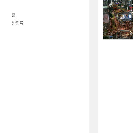
홈
방명록