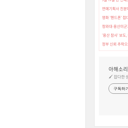
연예기획사 친분
영화 '핸드폰' 접
청와대-용산미군기
'용산 참사' 보도, 
정부 신뢰 추락으
아해소리
🖌️ 잡다한
구독하