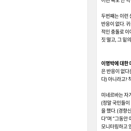
어떤 욕도 안 
두번째는
이런 
반응이 없다
.
귀
적인 충돌로 이
짓 떨고
,
그 밑
이명박에 대한 
은 반응이 없다
다
)
아니라고
?
미네르바는 자기
(
정말 국민들이
을 했다
. (
경향신
다
”
며
“
그동안 
모니터링하고 