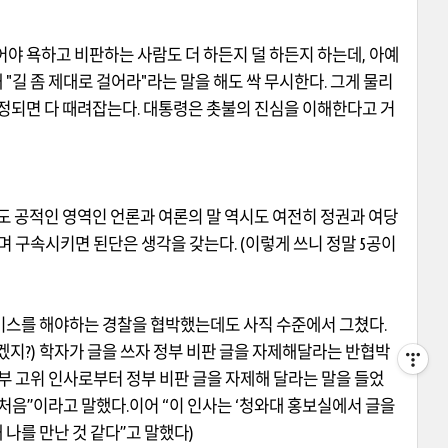
어야 욕하고 비판하는 사람도 더 하든지 덜 하든지 하는데
,
아예
해
"
길 좀 제대로 걸어라
"
라는 말을 해도 싹 무시한다
.
그게 물리
진정되면 다 때려잡는다
.
대통령은 촛불의 진심을 이해한다고 거
도 공적인 영역인 언론과 여론의 말 역시도 여전히 정권과 여당
며 구속시키면 된단은 생각을 갖는다
. (
이렇게 쓰니 정말
5
공이
비스를 해야하는 경찰을 협박했는데도 사직 수준에서 그쳤다
.
니겠지
?)
학자가 글을 쓰자 정부 비판 글을 자제해달라는 반협박
부 고위 인사로부터 정부 비판 글을 자제해 달라는 말을 들었
 처음
”
이라고 말했다
.
이어
“
이 인사는
‘
청와대 홍보실에서 글을
 나를 만난 것 같다
”
고 말했다
)