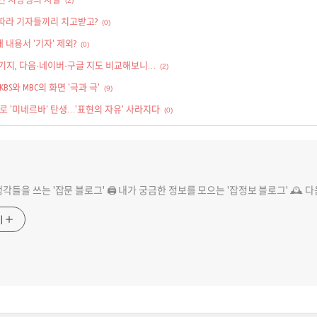
(2)
따라 기자들끼리 치고받고?
(0)
대 내용서 '기자' 제외?
(0)
지, 다음-네이버-구글 지도 비교해보니…
(2)
KBS와 MBC의 화면 '극과 극'
(9)
로 '미네르바' 탄생…'표현의 자유' 사라지다
(0)
 생각들을 쓰는 '잡문 블로그' 🖨️ 내가 궁금한 정보를 모으는 '잡정보 블로그' 🕰️ 
기