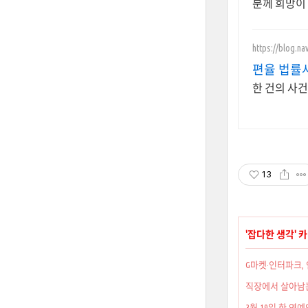
분께 희망이
https://blog.na
편율 법률
한 건의 사건
13
'
잡다한 생각
' 
G마켓·인터파크,
직장에서 살아남는
3월 19일 한 연