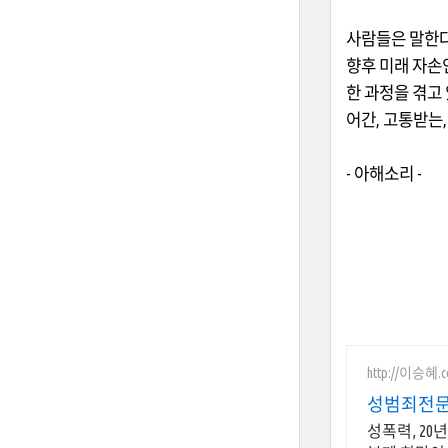
사람들은 말한
향후 미래 자손
한 과정을 겪고
어간
,
고통받는
-
아해소리
-
http://이승혜.
성범죄전문
성폭력, 20