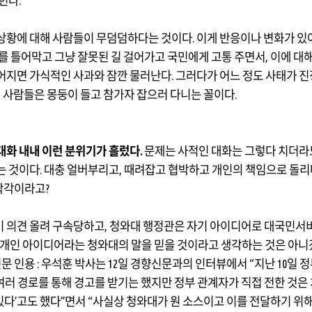
먹힌다
.
상황에 대해 사람들이 무덤덤하다는 것이다
.
이게 반응이나 변화가 있
를 틀어막고 그냥 잘못된 길 걸어가고 국민에게 고통 주면서
,
이에 대
어지면 가식적인 사과와 잠깐 물러난다
.
그러다가 어느 정도 사태가 
의 사람들은 몽둥이 들고 참가자 잡으러 다니는 꼴이다
.
대화 내내 이런 분위기가 흘렀다
.
문제는 사적인 대화는 그렇다 치더라
는 것이다
.
대충 얼버부리고
,
때려잡고 협박하고 개인의 책임으로 돌리
착각이라고
?
 의견 올려 구속당하고
,
청와대 행정관은 자기 아이디어로 대국민서
 개인 아이디어라는 청와대의 말을 믿을 것이라고 생각하는 것은 아
문 인용
:
우석훈 박사는
12
일 경향신문과의 인터뷰에서
“
지난
10
일 정
여러 경로를 통해 경고를 받기는 했지만 정부 관계자가 직접 전한 것은
있다
’
고도 했다
”
면서
“
사실상 청와대가 원 소스이고 이를 전달하기 위해