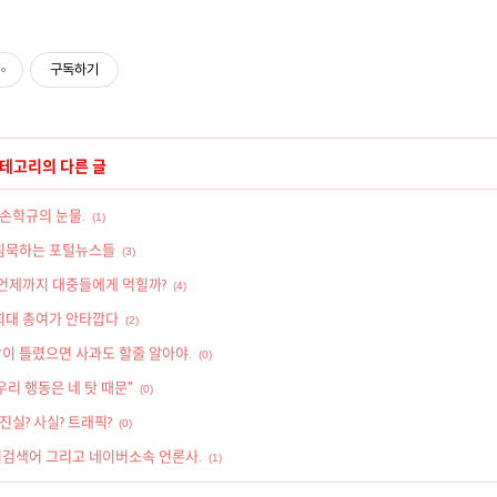
구독하기
카테고리의 다른 글
손학규의 눈물.
(1)
 침묵하는 포털뉴스들
(3)
..언제까지 대중들에게 먹힐까?
(4)
경희대 총여가 안타깝다
(2)
장이 틀렸으면 사과도 할줄 알아야.
(0)
우리 행동은 네 탓 때문"
(0)
.진실? 사실? 트래픽?
(0)
기검색어 그리고 네이버소속 언론사.
(1)