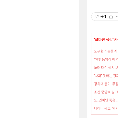
공감
'
잡다한 생각
' 
노무현의 눈물과 
'야후 동영상'에
노래 대신 섹시.
'사과' 못하는 
경희대 총여, 주
조선.중앙.매경 "
또..연예인 죽음..
네이버 광고, 인