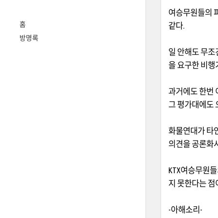
여승무원들의 파
홈
같다
.
방명록
일 안해도 무조
을 요구한 비행
과거에도 한번
그 평가대에도 
화물연대가 타인
의견을 공론화시
KTX
여승무원들
지 못한다는 점
-
아해소리
-