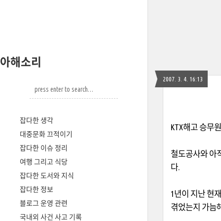
아해소리
2007. 3. 4. 16:13
잡다한 생각
KTX
해고 승무
대중문화 끄적이기
잡다한 이슈 정리
철도공사와 아
여행 그리고 식당
다
.
잡다한 도서와 지식
잡다한 정보
1
년이 지난 현
블로그 운영 관련
겪었는지 가늠해
국내외 사건 사고 기록