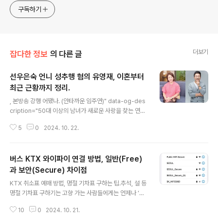
구독하기
더보기
잡다한 정보
의 다른 글
선우은숙 언니 성추행 혐의 유영재, 이혼부터
최근 근황까지 정리.
글 내용
, 본방송 강행 어땠나. (안타까운 임주연)" data-og-des
cription="50대 이상의 남녀가 새로운 사랑을 찾는 연예
프로그램 이 출연자 이범천으로 인해 휘청이고 있다. 불과
5
0
2024. 10. 22.
2회 방송만에 ‘통편집’을 해야 하는 상황이다. 사실 어찌보
면 3회 방송은 하지 말았어야" data-og-host="www.n
eocross.net" data-og-source-url="https://www.
버스 KTX 와이파이 연결 방법, 일반(Free)
neocross.net/entry/%EC%B6%9C%EC%97%B
0%EC%9E%90-%EC%9D%B4%EB%B2%94%E
과 보안(Secure) 차이점
글 내용
C%B2%9C%EC%9D%98-%E2%80%98%EC%8
KTX 취소표 예매 방법, 명절 기차표 구하는 팁.추석, 설 등
2%AC%EA%B8%B0-%EA%B2%B0%ED%98%B
명절 기차표 구하기는 고향 가는 사람들에게는 언제나 ‘과
C%E2%80%99-%EB%85%BC%EB%9E%80-JT
제’다. 명절 연휴에 취소표로 인한 공석으로 운행한 KTX
BC-%EB%81%9D%EC%82..
10
0
2024. 10. 21.
좌석이 20만 석에 달한다고 한다. SRT도 5만 석이 넘게