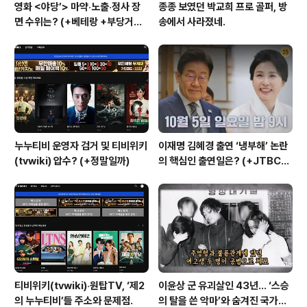
영화 <야당’> 마약‧노출‧정사 장
종종 보였던 박교희 프로 골퍼, 방
면 수위는? (+베테랑 +부당거래
송에서 사라졌네.
+내부자들)
누누티비 운영자 검거 및 티비위키
이재명 김혜경 출연 ‘냉부해’ 논란
(tvwiki) 압수? (+정말일까)
의 핵심인 출연일은? (+JTBC
+출연자 +대통령실)
티비위키(tvwiki)‧원탑TV, ‘제2
이윤상 군 유괴살인 43년… ‘스승
의 누누티비’들 주소와 문제점.
의 탈을 쓴 악마’와 숨겨진 국가폭