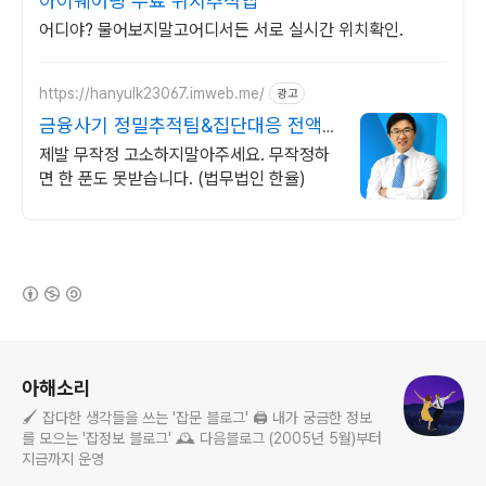
아이쉐어링 무료 위치추적앱
어디야? 물어보지말고어디서든 서로 실시간 위치확인.
https://hanyulk23067.imweb.me/
광고
금융사기 정밀추적팀&집단대응 전액
승소(3억7천) 사례보유
제발 무작정 고소하지말아주세요. 무작정하
면 한 푼도 못받습니다. (법무법인 한율)
(새창열림)
로그 정보
아해소리
🖌️ 잡다한 생각들을 쓰는 '잡문 블로그' 🖨️ 내가 궁금한 정보
를 모으는 '잡정보 블로그' 🕰️ 다음블로그 (2005년 5월)부터
지금까지 운영