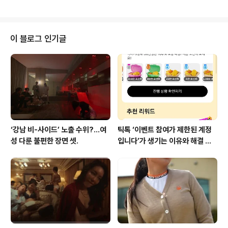
공석으로 운www.neocross.net 외국인들이 한국에 와
서 놀라는 여러 가지 중 하나가 와이파이 (WiFi) 설치가 너
무 잘 되어있다는 점이다. 커피숍은 물론 어지간한 대도시
에서는 와이파이가 쉽게 잡힌다. 그 중 서울 버스와 KTX
이 블로그 인기글
그리고 추가로 스타벅스 내 와이파이 연결하는 방법을 간
단히 정리하자. 특히 일반 버전과 보안 버전의 차이와 활용
은 꼭 알아두자. 1 버스. (지역별로 다르니 확인. 여기서는
서울만 설명) 서울 시내를 돌아다니는 버스는 대부분 와이
파이..
‘강남 비-사이드’ 노출 수위?…여
틱톡 ‘이벤트 참여가 제한된 계정
성 다룬 불편한 장면 셋.
입니다’가 생기는 이유와 해결 방
법 (+유심)