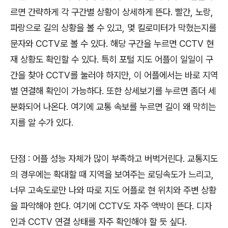
르면 간략하게 각 구간별 상황이 상세하게 뜬다
.
빨간
,
노랑
,
파랑으로 길의 상황을 볼 수 있고
,
몇 킬로미터가 막혔는지를
문자와
CCTV
로 볼 수 있다
.
해당 구간을 누르면
CCTV
현
재 상황도 확인할 수 있다
.
특히 포털 지도 어플이 일일이 구
간을 찾아
CCTV
를 눌러야 하지만
,
이 어플에서는 바로 지역
별 연결해 확인이 가능하다
.
또한 상세보기를 누르면 좀더 세
분화되어 나온다
.
여기에 교통 속보를 누르면 길이 왜 막히는
지를 알 수가 있다
.
단점
:
어플 성능 자체가 많이 부족하고 버벅거린다
.
교통지도
의 경우에는 확대할 때 지역을 보여주는 로딩속도가 느리고
,
너무 고속도로만 나와 따로 지도 어플로 현 위치와 주변 상황
을 파악해야 한다
.
여기에
CCTV
도 자주 액박이 뜬다
.
디자
인과
CCTV
연결 상태를 자주 확인해야 할 듯 싶다
.