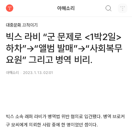
검색하기
아해소리
티스토리
대중문화 끄적이기
빅스 라비 “군 문제로 <1박2일>
하차”→“앨범 발매”→“사회복무
요원” 그리고 병역 비리.
아해소리
2023. 1. 13. 02:01
빅스 소속 래퍼 라비가 병역법 위반 혐의로 입건됐다
.
병역 브로커
구 모씨에게 의뢰한 사람 중에 한 명이었던 셈이다
.