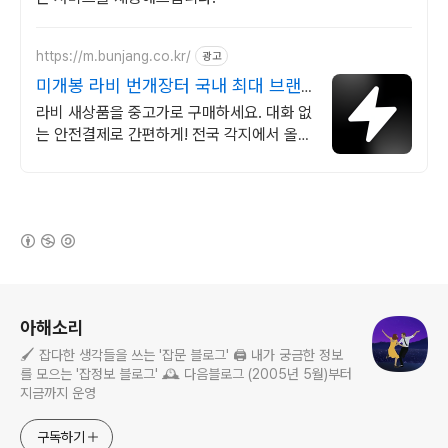
https://m.bunjang.co.kr/
광고
미개봉 라비 번개장터 국내 최대 브랜
드 중고거래
라비 새상품을 중고가로 구매하세요. 대화 없
는 안전결제로 간편하게! 전국 각지에서 올라
오는 전국구 최다 상품 매일 10만 개 이상의
신규 상품 업로드
(새창열림)
로그 정보
아해소리
🖌️ 잡다한 생각들을 쓰는 '잡문 블로그' 🖨️ 내가 궁금한 정보
를 모으는 '잡정보 블로그' 🕰️ 다음블로그 (2005년 5월)부터
지금까지 운영
구독하기