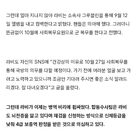
그런데 얼마 지나지 않아 라비는 소속사 그루블린을 통해
9
월
12
일 앨범을 내고 컴백한다고 밝혔다
.
팬들은 의아해 했다
.
그러더니
뜬금없이
10
월에 사회복무요원으로 군 복무를 한다고 전했다
.
라비도 자신의
SNS
에
“
건강상의 이유로
10
월
27
일 사회복무를
통해 국방의 의무를 다할 예정이다
.
가기 전에 여러분 얼굴 보고 가
려고 노력하고 있으니까 조금만 기다려 주시면 좋은 소식 알려드
리겠다
.
잘 다녀오겠다
”
고 글을 올렸다
.
그런데 라비가 이제는 병역 비리에 휩싸웠다
.
합동수사팀은 라비
도 뇌전증을 앓고 있다며 재검을 신청하는 방식으로 신체등급을
낮춰
4
급 보충역 판정을 받은 것으로 의심하고 있다
.