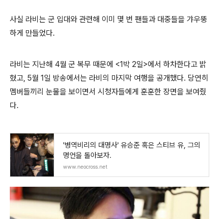
사실 라비는 군 입대와 관련해 이미 몇 번 팬들과 대중들을 갸우뚱
하게 만들었다
.
라비는 지난해
4
월 군 복무 때문에
<1
박
2
일
>
에서 하차한다고 밝
혔고
, 5
월
1
일 방송에서는 라비의 마지막 여행을 공개했다
.
당연히
멤버들끼리 눈물을 보이면서 시청자들에게 훈훈한 장면을 보여줬
다
.
'병역비리의 대명사' 유승준 혹은 스티브 유, 그의
명언을 돌아보자.
www.neocross.net