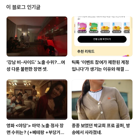
실패했는가. 적잖은 이들이 즉 와 붙어서 이 같은 결과가 나
이 블로그 인기글
왔다고 말한다. 그러나 장르가 다르고, 개봉관 선호 자체가
다른 두 영화가 ‘경쟁’을 했다는 것은 잘못된 분석이다. 관
www.neocross.net 정확한 데이터가 나와 있지 않아,
영화와 뮤지컬이 각각 어느 방향으로 영향을 미치는지 알
기는..
‘강남 비-사이드’ 노출 수위?…여
틱톡 ‘이벤트 참여가 제한된 계정
성 다룬 불편한 장면 셋.
입니다’가 생기는 이유와 해결 방
법 (+유심)
영화 <야당’> 마약‧노출‧정사 장
종종 보였던 박교희 프로 골퍼, 방
면 수위는? (+베테랑 +부당거래
송에서 사라졌네.