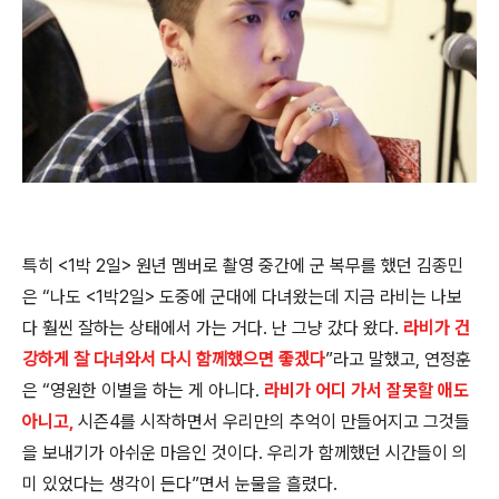
특히
<1
박
2
일
>
원년 멤버로 촬영 중간에 군 복무를 했던 김종민
은
“
나도
<1
박
2
일
>
도중에 군대에 다녀왔는데 지금 라비는 나보
다 훨씬 잘하는 상태에서 가는 거다
.
난 그냥 갔다 왔다
.
라비가 건
강하게 잘 다녀와서 다시 함께했으면 좋겠다
”
라고 말했고
,
연정훈
은
“
영원한 이별을 하는 게 아니다
.
라비가 어디 가서 잘못할 애도
아니고,
시즌
4
를 시작하면서 우리만의 추억이 만들어지고 그것들
을 보내기가 아쉬운 마음인 것이다
.
우리가 함께했던 시간들이 의
미 있었다는 생각이 든다
”
면서 눈물을 흘렸다
.