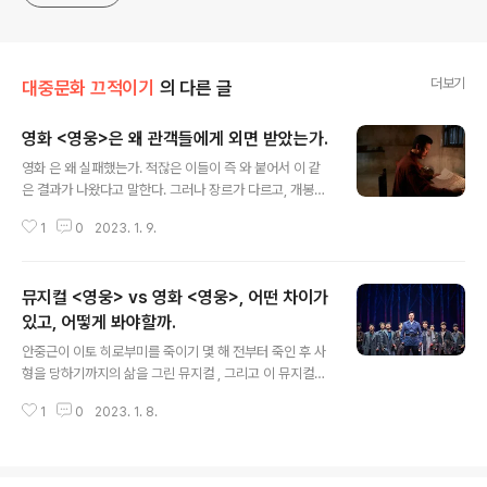
더보기
대중문화 끄적이기
의 다른 글
영화 <영웅>은 왜 관객들에게 외면 받았는가.
글 내용
영화 은 왜 실패했는가. 적잖은 이들이 즉 와 붙어서 이 같
은 결과가 나왔다고 말한다. 그러나 장르가 다르고, 개봉관
선호 자체가 다른 두 영화가 ‘경쟁’을 했다는 것은 잘못된
1
0
2023. 1. 9.
분석이다. 관객들이 ‘한 달에 한편만 볼 수 있다’는 규칙이
있는 것도 아닌데, 를 보기 위해 을 포기했다는 것은 말이
안 된다. 연출이 어설펐다는 평가를 받아들이더라도, 배우
뮤지컬 <영웅> vs 영화 <영웅>, 어떤 차이가
들의 열연은 호평을 받을만 하다. 특히 뮤지컬 에서 폭발적
인 연기력과 성량을 자랑한 정성화가 머리채를 잡고 제대
있고, 어떻게 봐야할까.
글 내용
로 끌고 가고 있었고, 나문희, 김고은, 조재윤, 배정남, 이현
안중근이 이토 히로부미를 죽이기 몇 해 전부터 죽인 후 사
우, 박진주 등이 각각 자기 몫을 해냈다. 특히 안중근 어머
형을 당하기까지의 삶을 그린 뮤지컬 , 그리고 이 뮤지컬을
니 조마리아 역을 맡은 나문희 배우가 아들을 떠나보내며
그대로 스크린에 옮긴 영화 . 그러나 두 작품은 같은 듯 다
노래를 부르는 순간은 그 자체로 감동이다. (여기서는 그냥
1
0
2023. 1. 8.
른 형태로 관객들과 각각 만나고 있다. 현재 영화 은 200
눈물 흘린다고..
만을 돌파하긴 했지만, 손익분기점 350만을 넘기길 힘들
어 보인다. (이 이유에 대해서는 글이 길어지니 따로 포스팅
을 했다) 영화 은 왜 관객들에게 외면 받았는가. 영화 은 왜