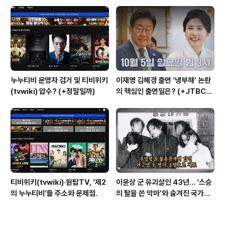
+내부자들)
누누티비 운영자 검거 및 티비위키
이재명 김혜경 출연 ‘냉부해’ 논란
(tvwiki) 압수? (+정말일까)
의 핵심인 출연일은? (+JTBC
+출연자 +대통령실)
티비위키(tvwiki)‧원탑TV, ‘제2
이윤상 군 유괴살인 43년… ‘스승
의 누누티비’들 주소와 문제점.
의 탈을 쓴 악마’와 숨겨진 국가폭
력의 민낯