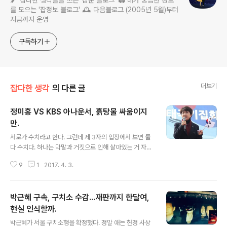
🖌️ 잡다한 생각들을 쓰는 '잡문 블로그' 🖨️ 내가 궁금한 정보
를 모으는 '잡정보 블로그' 🕰️ 다음블로그 (2005년 5월)부터
지금까지 운영
구독하기
더보기
잡다한 생각
의 다른 글
정미홍 VS KBS 아나운서, 흙탕물 싸움이지
만.
글 내용
서로가 수치라고 한다. 그런데 제 3자의 입장에서 보면 둘
다 수치다. 하나는 막말과 거짓으로 인해 살아있는 거 자체
가 수치고, 다른 한 쪽은 내부에 대해 할 말을 외부로만 방
9
1
2017. 4. 3.
향을 설정한 수치다. 물론 좀 더 안쪽으로 들어가면 전자는
쪽팔림 모르는 인간으로서 '진짜' 수치고, 후자는 아쉬움이
다. 지난 1일 KBS 아나운서협회는 정미홍이 '전 KBS 아나
박근혜 구속, 구치소 수감...재판까지 한달여,
운서'로 호칭하는 것에 대해 "KBS를 떠난 지 20년이 지난
한 개인의 일방적인 발언이 '전 KBS 아나운서'라는 수식어
현실 인식할까.
글 내용
로 포장되어 전달되는 것은 현직 아나운서들에게는 큰 부
박근혜가 서울 구치소행을 확정했다. 정말 애는 헌정 사상