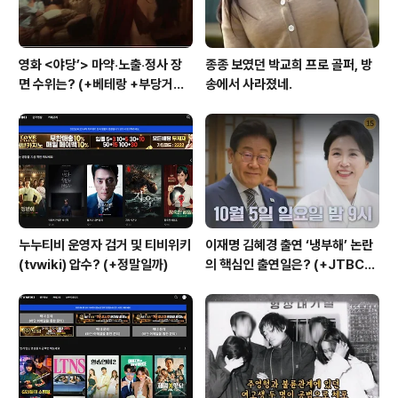
영화 <야당’> 마약‧노출‧정사 장
종종 보였던 박교희 프로 골퍼, 방
면 수위는? (+베테랑 +부당거래
송에서 사라졌네.
+내부자들)
누누티비 운영자 검거 및 티비위키
이재명 김혜경 출연 ‘냉부해’ 논란
(tvwiki) 압수? (+정말일까)
의 핵심인 출연일은? (+JTBC
+출연자 +대통령실)