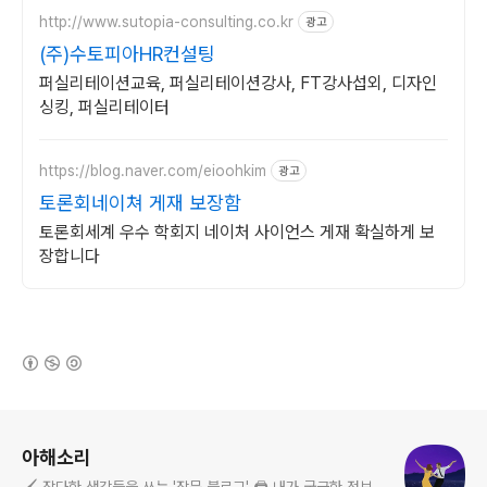
http://www.sutopia-consulting.co.kr
광고
(주)수토피아HR컨설팅
퍼실리테이션교육, 퍼실리테이션강사, FT강사섭외, 디자인
싱킹, 퍼실리테이터
https://blog.naver.com/eioohkim
광고
토론회네이쳐 게재 보장함
토론회세계 우수 학회지 네이처 사이언스 게재 확실하게 보
장합니다
(새창열림)
로그 정보
아해소리