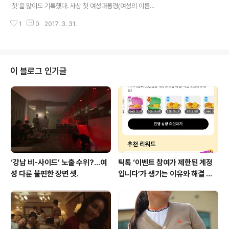
담이자 수치이며, 더욱이 국민의 수신료로 운영되는 공영
'첫'을 많이도 기록했다. 사상 첫 여성대통령(여성의 이름을
방송의 직함을 내건다는 것은 적절치 않은 표현이라 여겨
더럽히는 일이었다)에 이어 첫 탄핵, 첫 영장심사 등등. 어
집니다"라며 다른 호칭을 써달라고 부탁했다. “배현진이
1
0
2017. 3. 31.
쨌든 오늘도 꽤 많은 닭이 팔려나갈 거 같다. 국민으로 부터
괴롭혔던 김소영?”..
파면된지 21일 만에 구치소로 향하는 닭근혜의 구속은 헌
정 사상 세번째 전직 대통령 구속이다. 이명박 회고록?…
악(惡/ 이명박)과 최악(最惡/ 박근혜)이 맞붙다앞서 한번
거론했지만. 박근혜는 대통령감도 아니었다. 또 이명박이
이 블로그 인기글
라는 최악(最惡)의 대통령을 악(惡)의 수준으로 강등시킬
정도로 바닥 수준의 국정 운영을 하고 있다. 그런데 이명박
은 그런www.neocross.net 기사를 약간 인용해 보면. ​​
전날 박 전 대통령에 대한 구속 전 피의자심문(영장실질심
사)을 진행..
‘강남 비-사이드’ 노출 수위?…여
틱톡 ‘이벤트 참여가 제한된 계정
성 다룬 불편한 장면 셋.
입니다’가 생기는 이유와 해결 방
법 (+유심)