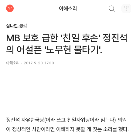
검색하기
아해소리
티스토리
잡다한 생각
MB 보호 급한 '친일 후손' 정진석
의 어설픈 '노무현 물타기'.
아해소리
2017. 9. 23. 17:10
정진석 자유한국당(이라 쓰고 친일자위당이라 읽는다) 의원
이 정상적인 사람이라면 이해하지 못할 개 짖는 소리를 했다.