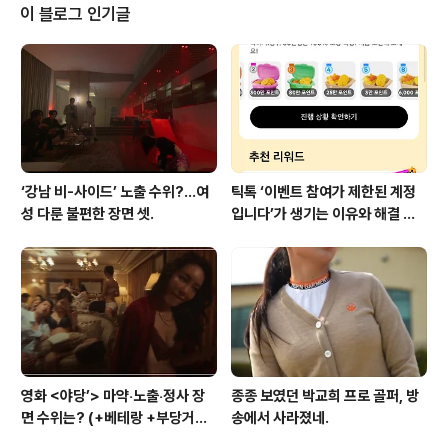
한 개인의 일방적인 발언이 '전 KBS 아나운서'라는 수식어
이 블로그 인기글
로 포장되어 전달되는 것은 현직 아나운서들에게는 큰 부
담이자 수치이며, 더욱이 국민의 수신료로 운영되는 공영
방송의 직함을 내건다는 것은 적절치 않은 표현이라 여겨
집니다"라며 다른 호칭을 써달라고 부탁했다. “배현진이
괴롭혔던 김소영?”..
‘강남 비-사이드’ 노출 수위?…여
틱톡 ‘이벤트 참여가 제한된 계정
성 다룬 불편한 장면 셋.
입니다’가 생기는 이유와 해결 방
법 (+유심)
영화 <야당’> 마약‧노출‧정사 장
종종 보였던 박교희 프로 골퍼, 방
면 수위는? (+베테랑 +부당거래
송에서 사라졌네.
+내부자들)