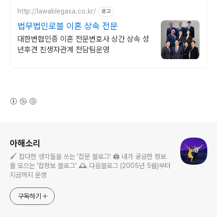
http://lawablegasa.co.kr/
광고
법무법인로블 이혼 상속 전문
대한변협인증 이혼 전문변호사 상간 상속 성
년후견 친생자관계 전담팀운영
(새창열림)
로그 정보
아해소리
🖌️ 잡다한 생각들을 쓰는 '잡문 블로그' 🖨️ 내가 궁금한 정보
를 모으는 '잡정보 블로그' 🕰️ 다음블로그 (2005년 5월)부터
지금까지 운영
구독하기