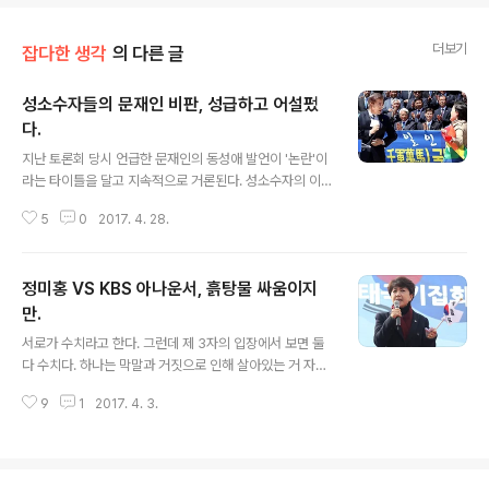
더보기
잡다한 생각
의 다른 글
성소수자들의 문재인 비판, 성급하고 어설펐
다.
글 내용
지난 토론회 당시 언급한 문재인의 동성애 발언이 '논란'이
라는 타이틀을 달고 지속적으로 거론된다. 성소수자의 이
야기를 찬반으로 나눌 수 없다는 개인적인 입장을 뒤로 하
5
0
2017. 4. 28.
고 보면, 이번 일을 마주한 성소수자 일부의 입장은 이해하
기 어렵다. (일부라 한 것은 내 주변에서는 차별 반대에 무
게를 둔 이들도 있어서다.) 이들이 주장과 행동에 '잘못'이
정미홍 VS KBS 아나운서, 흙탕물 싸움이지
라고 말하지는 않는다. 개인의 선택이다. 그런데 방향은 틀
렸다. | 익숙한 곡과 불안하고 흔들리는 정서에 교감하다."
만.
글 내용
data-og-description="그룹 ‘퀸’에 열광 중이다. 오래
서로가 수치라고 한다. 그런데 제 3자의 입장에서 보면 둘
전에 사망한 프레디 머큐리의 이름이 전 세대 입에 오르내
다 수치다. 하나는 막말과 거짓으로 인해 살아있는 거 자체
리고 있고, 언론들 역시 퀸과 프레디 머큐리에 관한 기사를
가 수치고, 다른 한 쪽은 내부에 대해 할 말을 외부로만 방
쏟아내고 있다. 40대 이상이라면 어느 정" data-og-ho
9
1
2017. 4. 3.
향을 설정한 수치다. 물론 좀 더 안쪽으로 들어가면 전자는
s..
쪽팔림 모르는 인간으로서 '진짜' 수치고, 후자는 아쉬움이
다. 지난 1일 KBS 아나운서협회는 정미홍이 '전 KBS 아나
운서'로 호칭하는 것에 대해 "KBS를 떠난 지 20년이 지난