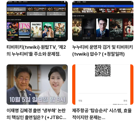
티비위키(tvwiki)‧원탑TV, ‘제2
누누티비 운영자 검거 및 티비위키
의 누누티비’들 주소와 문제점.
(tvwiki) 압수? (+정말일까)
이재명 김혜경 출연 ‘냉부해’ 논란
제주항공 ‘탑승순서’ 시스템, 효율
의 핵심인 출연일은? (+JTBC
적이지만 문제는…
+출연자 +대통령실)