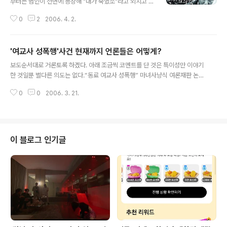
부터는 범인이 전면에 등장해 "내가 죽였소"라고 외치고 다
녀도, 법적으로 그를 구속할 수 있는 방법이 없게된다. '공
0
2
2006. 4. 2.
소시효' 이 제도가 해석하기에 따라 다르겠지만, 살인 등 특
정범죄에 대해서는 필요가 없는 것 같다. 여하튼 범인을 못
잡고 끝난 '화성연쇄살인사건'은 수많은 사람들에게 가슴
'여교사 성폭행'사건 현재까지 언론들은 어떻게?
아픈 기억으로 남을 것 같다. 이라는 글을 올렸다. 현재는 1
글 내용
994년 행정구역 편입으로 안산시에 살게되었지만, 지금
보도순서대로 거론토록 하겠다. 아래 조금씩 코멘트를 단 것은 특이성만 이야기
그 자리는 당" data-og-host="www.neocross.net"
한 것일뿐 별다른 의도는 없다.“동료 여교사 성폭행” 마녀사냥식 여론재판 논
data-og-source-url="https://www.neocross.ne
란 (세계일보)중학교 교사가 '동료 여교사 성폭행' 충격 (세계일보)세계일보는
t/entry/%EB%82%B4%EA%B0%80-%EA%B8%B
0
0
2006. 3. 21.
이 사건에 대해 가장 먼저 보도했다. 특이한 점은 사실을 우선 거론한 것이 아닌
0%EC%96%B5%ED%95%98%EB%8..
인터넷내 사진 및 실명거론 문제가 먼저 나온 후, 사실보도가 이뤄졌다는 점이
다.임시직 여교사 성폭행한 교사… 사진·실명 인터넷에 급속 확산 (중앙일보) 사
진을 세계일보 것을 갖다 사용하는 등의 모습을 보이며 늦은 보도했지만, 추가
취재로 피해자가 본인이 직접 글을 올리지 않았다는 경찰관계자의 멘트가 처음
이 블로그 인기글
공개됐다. 이로써 자칫 현재 인터넷에 돌아다니는 (아래 글에 내용 있음) 현재
글이 사실관계와..