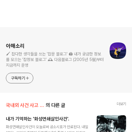
로그 정보
아해소리
🖌️ 잡다한 생각들을 쓰는 '잡문 블로그' 🖨️ 내가 궁금한 정보
를 모으는 '잡정보 블로그' 🕰️ 다음블로그 (2005년 5월)부터
지금까지 운영
구독하기
더보기
국내외 사건 사고 기록
의 다른 글
내가 기억하는 '화성연쇄살인사건'.
글 내용
화성연쇄살인사건이 오늘로써 공소시효가 만료된다. 내일