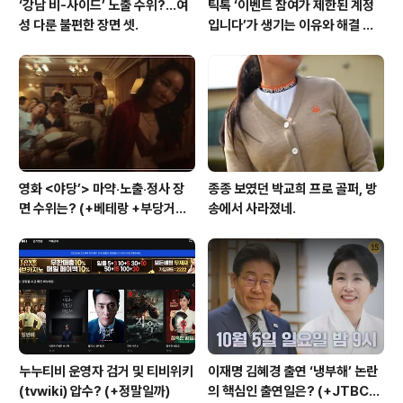
‘강남 비-사이드’ 노출 수위?…여
틱톡 ‘이벤트 참여가 제한된 계정
성 다룬 불편한 장면 셋.
입니다’가 생기는 이유와 해결 방
법 (+유심)
영화 <야당’> 마약‧노출‧정사 장
종종 보였던 박교희 프로 골퍼, 방
면 수위는? (+베테랑 +부당거래
송에서 사라졌네.
+내부자들)
누누티비 운영자 검거 및 티비위키
이재명 김혜경 출연 ‘냉부해’ 논란
(tvwiki) 압수? (+정말일까)
의 핵심인 출연일은? (+JTBC