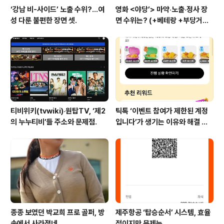
‘강남 비-사이드’ 노출 수위?…여
영화 <야당’> 마약‧노출‧정사 장
성 다룬 불편한 장면 셋.
면 수위는? (+베테랑 +부당거래
+내부자들)
티비위키(tvwiki)‧원탑TV, ‘제2
틱톡 ‘이벤트 참여가 제한된 계정
의 누누티비’들 주소와 문제점.
입니다’가 생기는 이유와 해결 방
법 (+유심)
종종 보였던 박교희 프로 골퍼, 방
제주항공 ‘탑승순서’ 시스템, 효율
송에서 사라졌네.
적이지만 문제는…