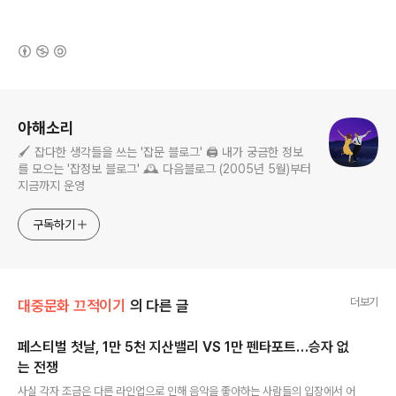
(새창열림)
로그 정보
아해소리
🖌️ 잡다한 생각들을 쓰는 '잡문 블로그' 🖨️ 내가 궁금한 정보
를 모으는 '잡정보 블로그' 🕰️ 다음블로그 (2005년 5월)부터
지금까지 운영
구독하기
더보기
대중문화 끄적이기
의 다른 글
페스티벌 첫날, 1만 5천 지산밸리 VS 1만 펜타포트…승자 없
는 전쟁
글 내용
사실 각자 조금은 다른 라인업으로 인해 음악을 좋아하는 사람들의 입장에서 어