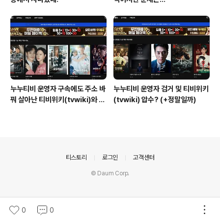
누누티비 운영자 구속에도 주소 바
누누티비 운영자 검거 및 티비위키
꿔 살아난 티비위키(tvwiki)와 티
(tvwiki) 압수? (+정말일까)
비몬(tvmon) (+문체부 단속 의
지는?)
의안내
티스토리
로그인
고객센터
© Daum Corp.
0
0