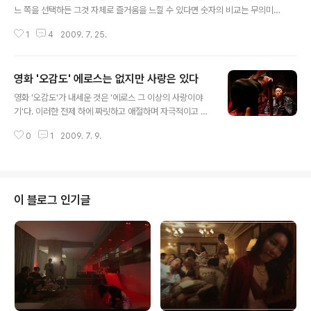
느 쪽을 선택하든 그것 자체로 즐거움을 느낄 수 있다면 숫자의 비교는 무의미
하다. 그러나 한 행사를 주관했던 두 기획사가 갈려 처음으로 경쟁 관계로 승부
1
4
2009. 7. 25.
를 내는 측에서는 숫자에 민감할 수 밖에 없다. 특히 그것이 내년에 개최할 행사
에까지 그 영향을 미친다면 더더욱 그러하다. 혁오가 홍대 밴드라고?…YG와
‘무한도전’ 연계도 의문‘무한도전’을 통해 주목을 받게 된 혁오. 그러나 혁오가
영화 '오감도' 에로스는 없지만 사랑은 있다
‘홍대 밴드’ 운운하는 것은 영 불편하다. 혁오의 음악성으로도 충분히 주목받을
글 내용
수 있는 상황에서 그를 둘러싼 여러 가지 ‘포장된www.neocross.net 한국 록
영화 '오감도'가 내세운 것은 '에로스 그 이상의 사랑이야
페스티벌의 대표 브랜드인 인천 펜타포트 페스티벌은 올해 '롱런'의 갈림길에
기'다. 이러한 전제 하에 짜릿하고 애절하며 자극적이고 치
섰었다. ..
명적인 사랑이야기를 펼쳐내려 하고 있다. 그러나 영화를
0
1
2009. 7. 9.
본 이들에게 전해오는 것은 자극적인 문구로 나열해 관객
들이 맘껏 상상력을 펼치게 했던 것과는 달리, 공감대를 형
성했거나 혹은 동경했을 법한 '다양한' 사랑 이야기로 종합
된다. 영화 '한반도', "국가는 회사가 아닙니다"3.1절 특집
으로 영화 '한반도'를 오랜만에 다시 봤다. 사실 이 영화에
이 블로그 인기글
대해서는 왈가왈부 말이 많았다. 아해도 영화관에서 볼 때
에도 극단적 민족 감정 노출로 인해 불편한 감이 없지는 않
았지만,www.neocross.net 일단 시놉시스의 대략적인
줄거리만 보면 그야말로 관객들의 오감을 자극한다. 처음
만난 남자와 여자가..