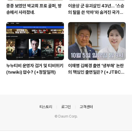
종종 보였던 박교희 프로 골퍼, 방
이윤상 군 유괴살인 43년… ‘스승
송에서 사라졌네.
의 탈을 쓴 악마’와 숨겨진 국가폭
력의 민낯
누누티비 운영자 검거 및 티비위키
이재명 김혜경 출연 ‘냉부해’ 논란
(tvwiki) 압수? (+정말일까)
의 핵심인 출연일은? (+JTBC
+출연자 +대통령실)
의안내
티스토리
로그인
고객센터
© Daum Corp.