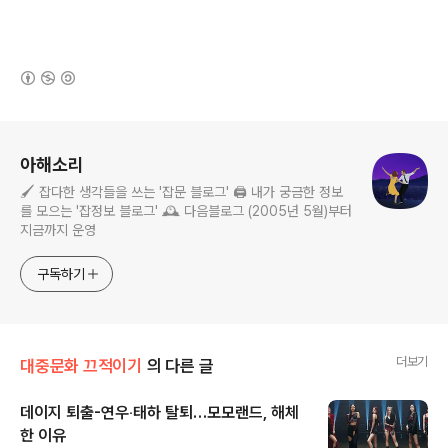
(새창열림)
로그 정보
아해소리
🖌️ 잡다한 생각들을 쓰는 '잡문 블로그' 🖨️ 내가 궁금한 정보
를 모으는 '잡정보 블로그' 🕰️ 다음블로그 (2005년 5월)부터
지금까지 운영
구독하기
더보기
대중문화 끄적이기
의 다른 글
데이지 퇴출-연우‧태하 탈퇴…모모랜드, 해체
한 이유
글 내용