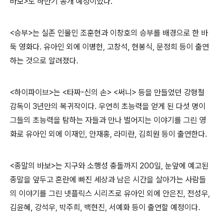
바보
>
도 하반기 공개 예정이었다
.
<
승부
>
는 실존 인물인 조훈현과 이창호의 승부를 배경으로 한 바
둑 영화다
.
유아인 외에 이병헌
,
고창석
,
현봉식
,
문정희 등이 출연
하는 것으로 알려졌다
.
<
하이파이브
>
는
<
타짜
-
신의 손
> <
써니
>
등을 만들었던 강형철
감독이
3
년만의 복귀작이다
.
우연히 초능력을 얻게 된 다섯 명이
그들의 초능력을 탐하는 자들과 만나 벌어지는 이야기를 그린 영
화로 유아인 외에 이재인
,
안재홍
,
라미란
,
김희원 등이 출연한다
.
<
종말의 바보
>
는 지구와 소행성 충돌까지
200
일
,
눈앞에 예고된
종말을 앞두고 혼란에 빠진 세상과 남은 시간을 살아가는 사람들
의 이야기를 그린 넷플릭스 시리즈로 유아인 외에 안은진
,
전성우
,
김윤혜
,
강석우
,
박주희
,
백현진
,
서예화 등이 출연할 예정이다
.