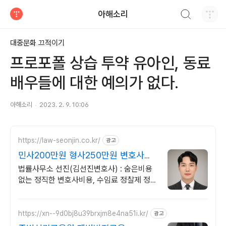
검색하기
아해소리
티스토리
대중문화 끄적이기
프로포폴 상습 투약 유아인, 동료
배우들에 대한 예의가 없다.
아해소리
2023. 2. 9. 10:06
https://law-seonjin.co.kr/
광고
민사200만원 형사250만원 변호사선
임비용 수임료 정찰제
법률사무소 선진(김선진변호사) : 숨은비용
없는 정직한 변호사비용, 수임료 정찰제 정직
한 변호사, 합리적인 가성비로 최고의 결과를
만나보세요.
https://xn--9d0bj8u39brxjm8e4na51i.kr/
광고