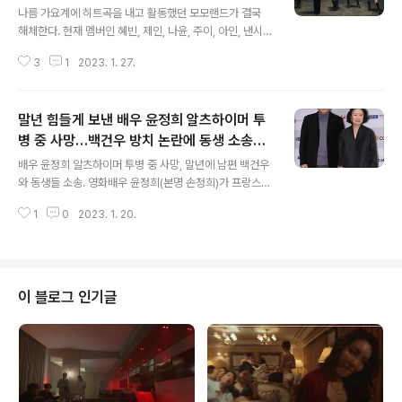
나름 가요계에 히트곡을 내고 활동했던 모모랜드가 결국
해체한다. 현재 멤버인 혜빈, 제인, 나윤, 주이, 아인, 낸시가
MLD엔터테인먼트와 전속계약을 종료하기로 했기 때문이
3
1
2023. 1. 27.
다. 데뷔 초반, 낸시, 연우의 외모와 주이의 끼로 단숨에 대
중의 시선을 사로잡았던 팀치고는 마무리가 굉장히 모호하
게 끝났다. 하긴, 중간에 이런저런 과정과 활동 상황을 살펴
말년 힘들게 보낸 배우 윤정희 알츠하이머 투
보면 이번에 전속계약 해지와 사실상 해체는 이미 예견되
어 있긴 했다. ‘마약 투약’ 한서희, 항소심에서도 실형 선
병 중 사망…백건우 방치 논란에 동생 소송까
글 내용
고…‘보복 협박’ YG 양현석과 다른 길.마약 투약 혐의로 재
지.
배우 윤정희 알츠하이머 투병 중 사망, 말년에 남편 백건우
판에 넘겨진 연습생 출신 한서희가 항소심에서도 1심처럼
와 동생들 소송. 영화배우 윤정희(본명 손정희)가 프랑스에
징역 6개월을 선고 받았다. 그러나 한서희가 협박을 받았
서 알츠하이머 투병 중 세상을 떠났다. 향년 79세. 뛰어난
다고 주장해 재판을 받았던 양현석은 앞서 1심에서 무죄w
1
0
2023. 1. 20.
배우였고, 국민들의 사랑을 받았던 배우지만, 말년은 그렇
ww.neocross.n..
게 좋지 못했다. 윤정희는 2017년 알츠하이머 치매 진단
을 받았다는 사실이 뒤늦게 알려졌다. 특히 2010년 이창
동 감독의 에서 알츠하이머를 투병 중인 미자 역을 맡아 16
년 만에 복귀했는데, 연기했을 때도 이미 그는 알츠하이머
이 블로그 인기글
를 앓고 있었다고 한다. 그해 윤정희는 칸국제영화제에 초
청되기도 했다. '0점 논란' 영진위 VS '시' 제작사…멍청한
영진위의 '삽질' 칸 영화제에서 극본상을 받은 영화 '시'에
대해 영화진흥위원회 (영진위)가 지원사업에서 '0점'을 줬
다는 오래 전 ..