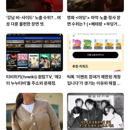
‘강남 비-사이드’ 노출 수위?…여
영화 <야당’> 마약‧노출‧정사 장
성 다룬 불편한 장면 셋.
면 수위는? (+베테랑 +부당거래
+내부자들)
티비위키(tvwiki)‧원탑TV, ‘제2
틱톡 ‘이벤트 참여가 제한된 계정
의 누누티비’들 주소와 문제점.
입니다’가 생기는 이유와 해결 방
법 (+유심)