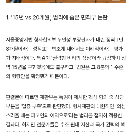
1. '15
년
vs 20
개월
',
법리에 숨은 면죄부 논란
서울중앙지법 형사합의부 우인성 부장판사가 내린 징역
1
년
8
개월이라는 성적표는 법조계 내에서도 이례적이라는 평가
가 지배적이다
.
특검이
'
권력형 비리의 정점
'
이라 규정하며 징
역
15
년을 구형했음에도 불구하고
,
법원은 그
8
분의
1
수준
의 형량만을 확정했기 때문이다
.
판결문에 따르면 재판부는 특검이 제시한 핵심 혐의 중 상당
부분을
'
입증 부족
'
으로 판단했다
.
형사재판의 대원칙인
'
의심
스러울 때는 피고인의 이익으로
'
라는 법리를 철저히 적용한
결과다
.
하지만 전문가들은 수조 원대 자산과 국가 권력의 핵