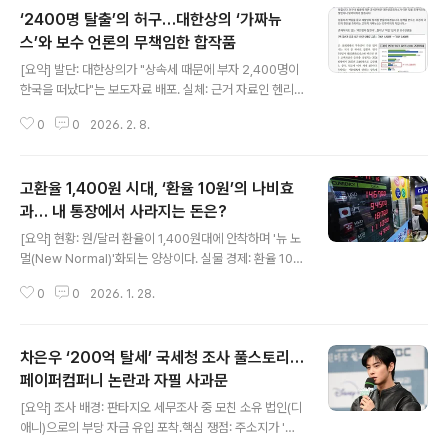
‘2400명 탈출’의 허구…대한상의 ‘가짜뉴
스’와 보수 언론의 무책임한 합작품
글 내용
[요약] 발단: 대한상의가 "상속세 때문에 부자 2,400명이
한국을 떠났다"는 보도자료 배포. 실체: 근거 자료인 헨리
보고서는 로비 업체의 SNS 추정치에 불과하며, 원문에 '상
0
0
2026. 2. 8.
속세' 언급 없음. 반박: 국세청 데이터 결과 실제 자산가 이
주는 139명으로 드러남. 대통령과 국세청장이 직접 반박.
결과: 대한상의 공식 사과 및 언론의 '무검증 받아쓰기'에
고환율 1,400원 시대, ‘환율 10원’의 나비효
대한 비판 비등. 1. 신뢰도 낮은 ‘로비 업체 보고서’를 국가
정책 근거로 인용 대한상의는 지난 4일, 영국 이민 컨설팅
과… 내 통장에서 사라지는 돈은?
글 내용
업체인 헨리앤파트너스의 보고서를 인용해 “2025년 한국
[요약] 현황: 원/달러 환율이 1,400원대에 안착하며 '뉴 노
고액 자산가 순유출이 2400명에 달하며 이는 세계 4위 규
멀(New Normal)'화되는 양상이다. 실물 경제: 환율 10원
모”라고 주장했다. 이어 50~60%에 달하는 상속세가 자
상승 시 아이폰 가격은 약 1.2만 원, 주유비는 리터당 5원
본의 해외 이탈을 가속화하는 주된 요인이라는 분석을 덧
0
0
2026. 1. 28.
꼴로 인상 압박을 받는다. 추가 사례: 수입 과일 가격 상승,
붙..
OTT 결제 금액 변동, 해외 유학생 송금 부담 등 생활 밀착
형 지출이 증가한다. 전략: 해외 직구 및 여행 계획 시 '환헤
차은우 ‘200억 탈세’ 국세청 조사 풀스토리…
지' 관점의 분할 환전과 고정금리 기반의 지출 설계가 필요
하다. 1. 전자제품 구매: ‘환율 10원’에 갈리는 가성비 애플
페이퍼컴퍼니 논란과 자필 사과문
글 내용
(Apple)을 비롯한 글로벌 IT 기업들은 환율 변동에 맞춰
[요약] 조사 배경: 판타지오 세무조사 중 모친 소유 법인(디
국가별 출시가를 조정한다. 특히 1,000달러를 상회하는 고
애니)으로의 부당 자금 유입 포착.핵심 쟁점: 주소지가 '장
가 기기일수록 10원의 변동은 가시적인 가격 차이를 만든
어집'인 유한책임회사(LLC)를 통한 최고세율(49.5%) 회