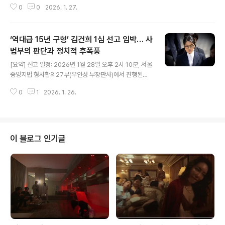
다. 아이폰 16 프로 맥스 ($..
0
0
2026. 1. 27.
피 여부. 현재 상황: 군 복무 중 자필 사과문 발표 및 과세 전
적부심사 청구, 광고계 '손절' 확산. 파급 효과: 국내 연예인
탈세 규모 1위(세계 6위) 기록, 수백억대 광고 위약금 발생
‘역대급 15년 구형’ 김건희 1심 선고 임박… 사
가능성. 1. 서울지방국세청의 '정밀 타격': 어떻게 200억을
찾아냈나 서울지방국세청 조사4국의 이번 조사는 단순한
법부의 판단과 정치적 후폭풍
글 내용
정기 세무조사가 아닌, 특정 혐의를 타깃으로 한 '심층 조
[요약] 선고 일정: 2026년 1월 28일 오후 2시 10분, 서울
사'였다. 국세청은 소속사 판타지오와 차은우 개인, 그리고
중앙지법 형사합의27부(우인성 부장판사)에서 진행된다.
가족 법인으로 이어지는 '수익 우회로'를 집중 분석했다.
주요 혐의: 도이치모터스 주가조작(자본시장법 위반), 통일
▲ 3단계 정밀 조사 프로세스 ① 자금 흐름 ..
0
1
2026. 1. 26.
교 금품 수수(알선수재), 명태균 관련 정치자금법 위반 등
이다. 최대 쟁점: 민중기 특검팀의 ‘징역 15년’ 중형 구형에
대해 재판부가 영부인의 지위 남용 및 정교유착 의혹을 인
정할 것인지가 관건이다. 파급력: 유죄 시 검찰의 불기소 처
분에 대한 재수사 압박과 정교유착 심판이, 무죄 시 특검 무
이 블로그 인기글
용론과 정치적 역풍이 예상된다. 오는 1월 28일, 대한민국
사법부는 역사상 유례없는 판결을 내릴 예정이다. 민중기
특별검사팀이 기소한 김건희의 자본시장법 위반 및 특정범
죄가중처벌법상 알선수재 혐의 등에 대한 1심 선고가 내려
진다. 이번..