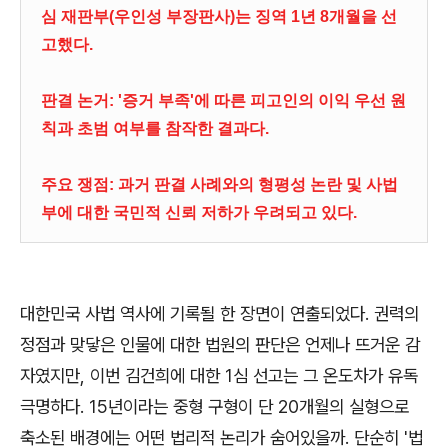
심 재판부(우인성 부장판사)는 징역 1년 8개월을 선
고했다.
판결 논거: '증거 부족'에 따른 피고인의 이익 우선 원
칙과 초범 여부를 참작한 결과다.
주요 쟁점: 과거 판결 사례와의 형평성 논란 및 사법
부에 대한 국민적 신뢰 저하가 우려되고 있다.
대한민국 사법 역사에 기록될 한 장면이 연출되었다
.
권력의
정점과 맞닿은 인물에 대한 법원의 판단은 언제나 뜨거운 감
자였지만
,
이번 김건희에 대한
1
심 선고는 그 온도차가 유독
극명하다
. 15
년이라는 중형 구형이 단
20
개월의 실형으로
축소된 배경에는 어떤 법리적 논리가 숨어있을까
.
단순히
'
법