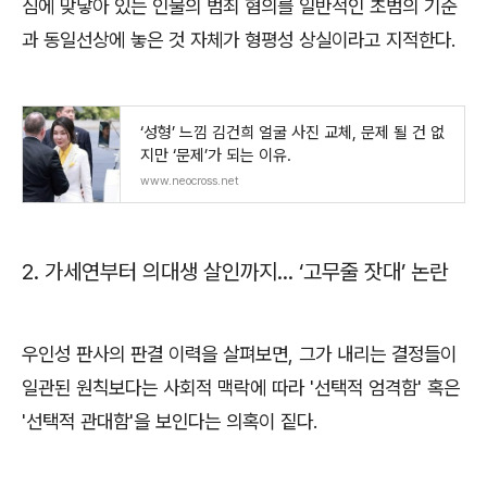
심에 맞닿아 있는 인물의 범죄 혐의를 일반적인 초범의 기준
과 동일선상에 놓은 것 자체가 형평성 상실이라고 지적한다
.
‘성형’ 느낌 김건희 얼굴 사진 교체, 문제 될 건 없
지만 ‘문제’가 되는 이유.
www.neocross.net
2.
가세연부터 의대생 살인까지
…
‘
고무줄 잣대
’
논란
우인성 판사의 판결 이력을 살펴보면
,
그가 내리는 결정들이
일관된 원칙보다는 사회적 맥락에 따라
'
선택적 엄격함
'
혹은
'
선택적 관대함
'
을 보인다는 의혹이 짙다
.