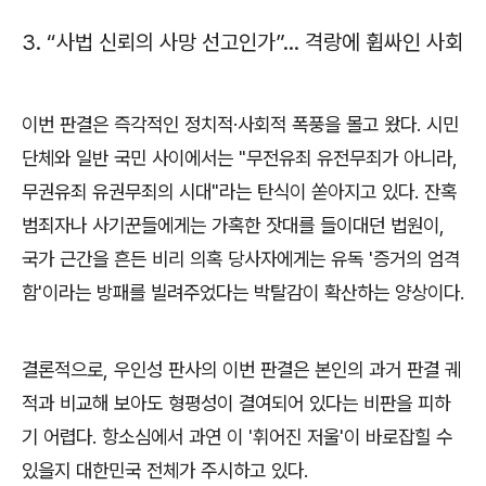
3. “
사법 신뢰의 사망 선고인가
”...
격랑에 휩싸인 사회
이번 판결은 즉각적인 정치적
·
사회적 폭풍을 몰고 왔다
.
시민
단체와 일반 국민 사이에서는
"
무전유죄 유전무죄가 아니라
,
무권유죄 유권무죄의 시대
"
라는 탄식이 쏟아지고 있다
.
잔혹
범죄자나 사기꾼들에게는 가혹한 잣대를 들이대던 법원이
,
국가 근간을 흔든 비리 의혹 당사자에게는 유독
'
증거의 엄격
함
'
이라는 방패를 빌려주었다는 박탈감이 확산하는 양상이다
.
결론적으로
,
우인성 판사의 이번 판결은 본인의 과거 판결 궤
적과 비교해 보아도 형평성이 결여되어 있다는 비판을 피하
기 어렵다
.
항소심에서 과연 이
'
휘어진 저울
'
이 바로잡힐 수
있을지 대한민국 전체가 주시하고 있다
.