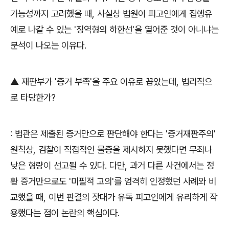
가능성까지 고려했을 때
,
사실상 법원이 피고인에게 집행유
예로 나갈 수 있는
'
징역형의 하한선
'
을 열어준 것이 아니냐는
분석이 나오는 이유다
.
▲
재판부가
'
증거 부족
'
을 주요 이유로 꼽았는데
,
법리적으
로 타당한가
?
:
법관은 제출된 증거만으로 판단해야 한다는
'
증거재판주의
'
원칙상
,
검찰이 직접적인 물증을 제시하지 못했다면 무죄나
낮은 형량이 선고될 수 있다
.
다만
,
과거 다른 사건에서는 정
황 증거만으로도
'
미필적 고의
'
를 엄격히 인정했던 사례와 비
교했을 때
,
이번 판결의 잣대가 유독 피고인에게 유리하게 작
용했다는 점이 논란의 핵심이다
.