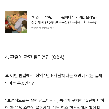
“이겼다” “3년이나 5년이나”…기괴한 윤석열의
정신세계 (+전한길 +윤상현 +자유대학 +구속)
www.neocross.net
4.
판결에 관한 질의응답
(Q&A)
▲
이번 판결에서
'
징역
1
년
8
개월
'
이라는 형량이 갖는 실제
의미는 무엇인가
?
:
표면적으로는 실형 선고이지만
,
특검이 구형한
15
년에 비하
면 약
11%
수준에 불과하다
.
이는 향후 항소심에서 감형될