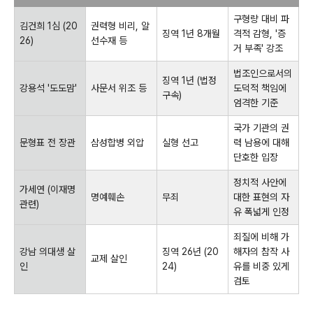
구형량 대비 파
김건희 1심 (20
권력형 비리, 알
징역 1년 8개월
격적 감형, '증
26)
선수재 등
거 부족' 강조
법조인으로서의
징역 1년 (법정
강용석 '도도맘'
사문서 위조 등
도덕적 책임에
구속)
엄격한 기준
국가 기관의 권
문형표 전 장관
삼성합병 외압
실형 선고
력 남용에 대해
단호한 입장
정치적 사안에
가세연 (이재명
명예훼손
무죄
대한 표현의 자
관련)
유 폭넓게 인정
죄질에 비해 가
강남 의대생 살
징역 26년 (20
해자의 참작 사
교제 살인
인
24)
유를 비중 있게
검토