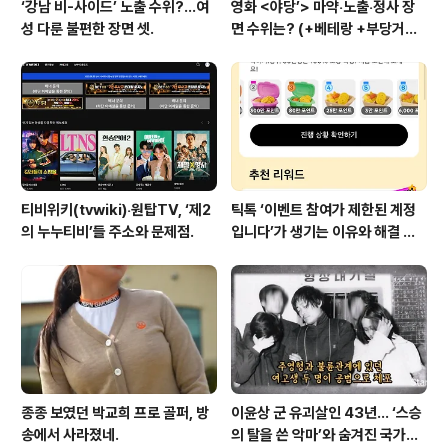
‘강남 비-사이드’ 노출 수위?…여
영화 <야당’> 마약‧노출‧정사 장
성 다룬 불편한 장면 셋.
면 수위는? (+베테랑 +부당거래
+내부자들)
티비위키(tvwiki)‧원탑TV, ‘제2
틱톡 ‘이벤트 참여가 제한된 계정
의 누누티비’들 주소와 문제점.
입니다’가 생기는 이유와 해결 방
법 (+유심)
종종 보였던 박교희 프로 골퍼, 방
이윤상 군 유괴살인 43년… ‘스승
송에서 사라졌네.
의 탈을 쓴 악마’와 숨겨진 국가폭