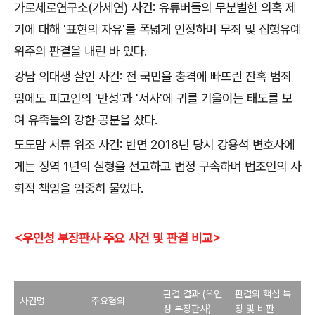
가로세로연구소
(
가세연
)
사건
:
유튜버들의 무분별한 의혹 제
기에 대해
'
표현의 자유
'
를 폭넓게 인정하며 무죄 및 집행유예
위주의 판결을 내린 바 있다
.
강남 의대생 살인 사건
:
전 국민을 충격에 빠뜨린 잔혹 범죄
임에도 피고인의
'
반성
'
과
'
서사
'
에 귀를 기울이는 태도를 보
여 유족들의 강한 공분을 샀다
.
도도맘 서류 위조 사건
:
반면
2018
년 당시 강용석 변호사에
게는 징역
1
년의 실형을 선고하고 법정 구속하며 법조인의 사
회적 책임을 엄중히 물었다
.
<우인성 부장판사 주요 사건 및 판결 비교>
판결 결과 (우인
판결의 핵심 특
사건명
주요혐의
성 부장판사)
징 및 비판