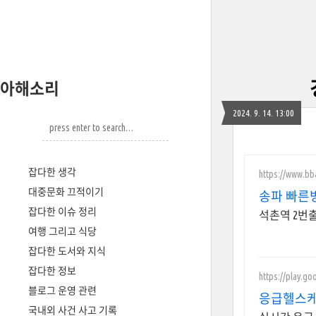
아해소리
2024. 9. 14. 13:00
잡다한 생각
https://www.bba
대중문화 끄적이기
송파 빠른
잡다한 이슈 정리
석촌역 2번출
여행 그리고 식당
잡다한 도서와 지식
잡다한 정보
https://play.g
블로그 운영 관련
응급헬스케
국내외 사건 사고 기록