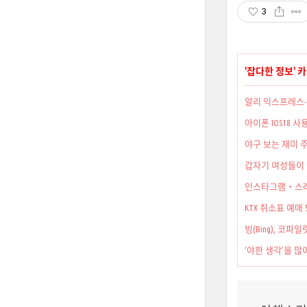
3
'
잡다한 정보
' 
알리 익스프레스-
아이폰 IOS18 
야구 보는 재미 주
갑자기 여성들이 
인스타그램‧스레드(
KTX 취소표 예매
빙(Bing), 코파일
‘야한 생각’을 