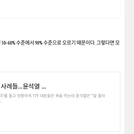
행
50~60%
수준에서
90%
수준으로 오르기 때문이다
.
그렇다면 모
‘응급실 뺑뺑이’ 사망 혹은 치료 거부 사례들…윤석열 정부 관계자 발언들.
’를 돌고 엉뚱하게 119 대원들은 욕을 먹는데 윤석열은 “잘 돌아
,