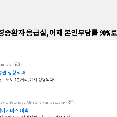
경증환자 응급실, 이제 본인부담률 90%로
rrn.co.kr
광고
병원 정형외과
구 도보 4분거리, 24시 정형외과
oogle.com/store/apps/details?id=com.sgsg.bbibic
광고
어서비스 삐빅