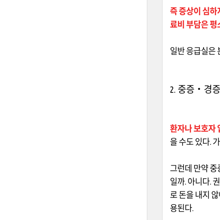
즉 증상이 심하
료비 부담은 평
일반 응급실은 
2.
중증
‧
경증
환자나 보호자 
을 수도 있다
.
가
그런데 만약 중
일까
.
아니다
.
권
로 돈을 내지 
용된다
.