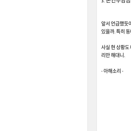
3.
본인부담금
앞서 언급했듯이
있을까
.
특히 동
사실 현 상황도
리만 해대니
.
- 아해소리
-