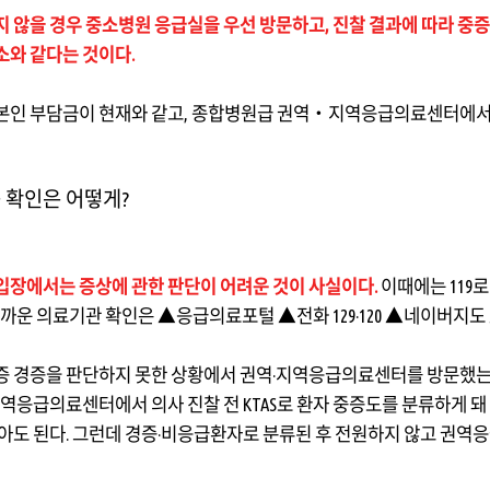
지 않을 경우 중소병원 응급실을 우선 방문하고, 진찰 결과에 따라 중증
소와 같다는 것이다.
본인 부담금이 현재와 같고
,
종합병원급 권역
‧
지역응급의료센터에서 
 확인은 어떻게
?
입장에서는 증상에 관한 판단이 어려운 것이 사실이다.
이때에는
119
로
까운 의료기관 확인은
▲
응급의료포털
▲
전화
129·120
▲
네이버지도
증 경증을 판단하지 못한 상황에서 권역
·
지역응급의료센터를 방문했는
역응급의료센터에서 의사 진찰 전
KTAS
로 환자 중증도를 분류하게 돼
않아도 된다
.
그런데 경증
·
비응급환자로 분류된 후 전원하지 않고 권역