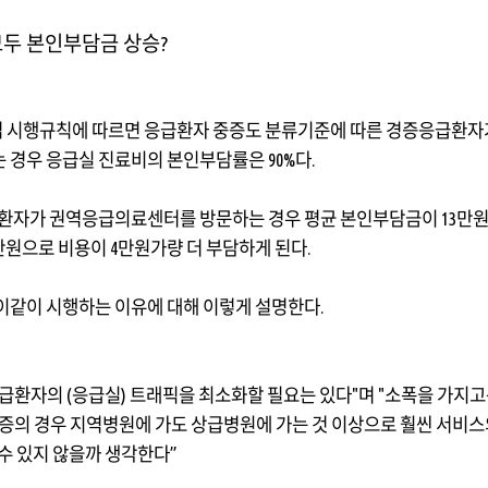
 모두 본인부담금 상승
?
 시행규칙에 따르면 응급환자 중증도 분류기준에 따른 경증응급환
는 경우 응급실 진료비의 본인부담률은
90%
다
.
 환자가 권역응급의료센터를 방문하는 경우 평균 본인부담금이
13
만
만원으로 비용이
4
만원가량 더 부담하게 된다
.
이같이 시행하는 이유에 대해 이렇게 설명한다
.
응급환자의
(
응급실
)
트래픽을 최소화할 필요는 있다
"
며
"
소폭을 가지고
증의 경우 지역병원에 가도 상급병원에 가는 것 이상으로 훨씬 서비스
 수 있지 않을까 생각한다
”