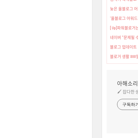
늦은 올블로그 어
'올블로그 어워드 2
[ Up]파워블로거
네이버 "문제될 수
블로그 업데이트 
블로거 생활 800일
아해소리
🖌️ 잡다한
구독하