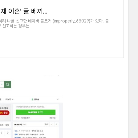
블로그 운영 신종 사기꾼 만남…‘김민재 이혼’ 글 베끼고 과거 포스트에 올린 후 신고라니 (+
나를 신고한 네이버 블로거 (improperly_68029)가 있다. 블
고 신고하는 경우는