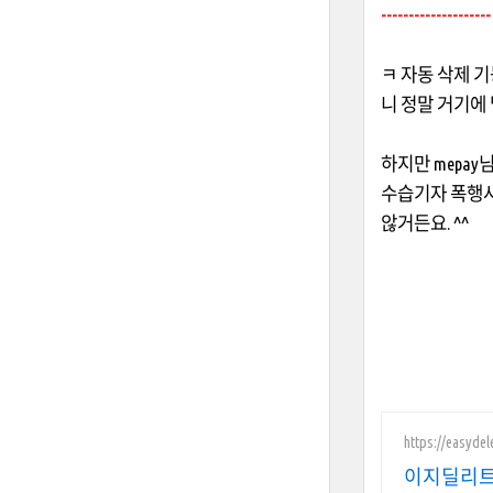
---------------
ㅋ 자동 삭제 
니 정말 거기에
하지만
mepay
님
수습기자 폭행
않거든요
. ^^
https://easydele
이지딜리트