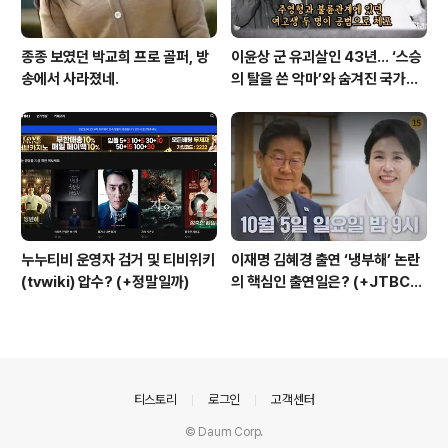
종종 보였던 박교희 프로 골퍼, 방
이윤상 군 유괴살인 43년… ‘스승
송에서 사라졌네.
의 탈을 쓴 악마’와 숨겨진 국가폭
력의 민낯
누누티비 운영자 검거 및 티비위키
이재명 김혜경 출연 ‘냉부해’ 논란
(tvwiki) 압수? (+정말일까)
의 핵심인 출연일은? (+JTBC
+출연자 +대통령실)
의안내
티스토리
로그인
고객센터
© Daum Corp.