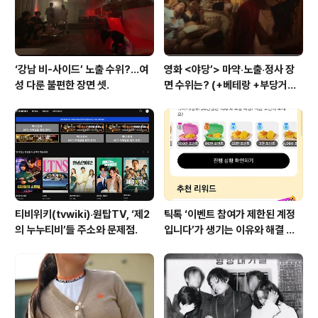
‘강남 비-사이드’ 노출 수위?…여
영화 <야당’> 마약‧노출‧정사 장
성 다룬 불편한 장면 셋.
면 수위는? (+베테랑 +부당거래
+내부자들)
티비위키(tvwiki)‧원탑TV, ‘제2
틱톡 ‘이벤트 참여가 제한된 계정
의 누누티비’들 주소와 문제점.
입니다’가 생기는 이유와 해결 방
법 (+유심)