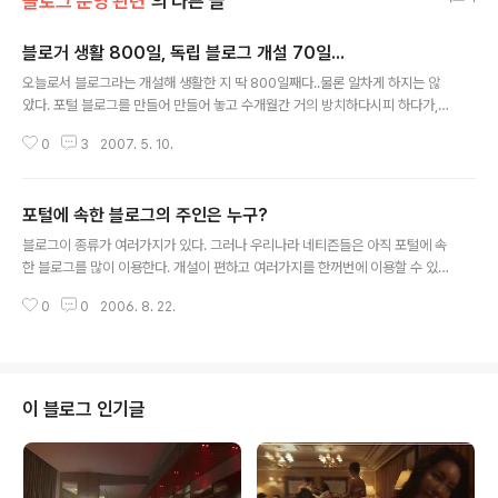
블로그 운영 관련
의 다른 글
블로거 생활 800일, 독립 블로그 개설 70일...
글 내용
오늘로서 블로그라는 개설해 생활한 지 딱 800일째다..물론 알차게 하지는 않
았다. 포털 블로그를 만들어 만들어 놓고 수개월간 거의 방치하다시피 하다가,
글 하나가 여러 네티즌들의 논란을 일으키는 것을 보고 제대로 가꾸었으니 말이
0
3
2007. 5. 10.
다. 그리고 다시 티스토리로 이전한지 70일. 100일 되면 이런 글 한번 써보려
했지만, 독립 블로그 개설보다는 블로거 생활 한 것이 웬지 더 무게가 실릴 것 같
아서 이렇게 끄적여 본다. ^^ (그리고 또하나 누적 글이 600개가 넘었다...........
포털에 속한 블로그의 주인은 누구?
이것이 601개째..^^) 아직도 왜 내가 블로그에 글을 올리는지 모르겠다. 포털블
글 내용
로그에 1백만이 넘는 방문자수를 보며 지금도 놀라면서도 그 글들을 쓴 나에게
블로그이 종류가 여러가지가 있다. 그러나 우리나라 네티즌들은 아직 포털에 속
'무슨 생각으로 썼지??'라는 의문을 던지기도 한다. 최근 한 블로..
한 블로그를 많이 이용한다. 개설이 편하고 여러가지를 한꺼번에 이용할 수 있
는 포털사이트의 성격상 편하기 때문이다. 그런데 블로그라는 매체의 주인은 누
0
0
2006. 8. 22.
구냐라는 문제를 한번 제기해보고 싶다. 문제제기의 시발점은 내 블로그의 한
포스트에 달린 댓글때문이다. '노현정의 진실이 왜 삭제되는가'라는 본인의 포
스트에 한 네티즌이 '정보공유합시다'라며 자신의 싸이월드 주소를 링크시켜놓
았다. http://blog.daum.net/neocross/9603873그 싸이월드 홈피에는
포털에서 명예훼손이라는 이유로 계속 삭제되었던 그 문제의 사진이 있었다. 그
이 블로그 인기글
리고 몇십분 후 그 댓글은 삭제되었다. 내가 삭제하지 않았으니, 누군가가 삭제
한 것이다. 글을..