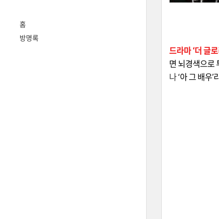
홈
방명록
드라마
‘더 글
면 뇌경색으로 
나
‘아 그 배우