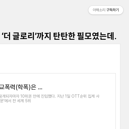
아해소리
구독하기
터 ‘더 글로리’까지 탄탄한 필모였는데.
송혜교 + 김은숙의 <더 글로리>, 학교폭력(학폭)은 현실 반영인가, 자극적 소재의 반복일까.
개되자마자 10위권 안에 진입했다. 지난 1일 OTT순위 집계 사
문’에서 전 세계 5위