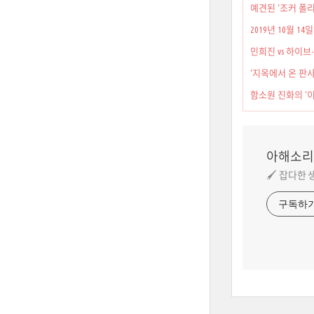
예견된 ‘조커 폴리
2019년 10월 1
민희진 vs 하이브
‘지옥에서 온 판사
함소원 진화의 ‘이
아해소리
🖌️ 잡다한
구독하