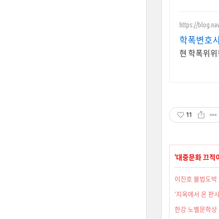
https://blog.na
학폭변호사
현 학폭위위
11
'
대중문화 끄적
이진호 불법도박 
‘지옥에서 온 판사
한강 노벨문학상 