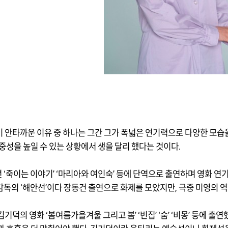
 안타까운 이유 중 하나는 그간 그가 폭넓은 연기력으로 다양한 모
대중성을 높일 수 있는 상황에서 생을 달리 했다는 것이다
.
년
‘
죽이는 이야기
’ ‘
마리아와 여인숙
’
등에 단역으로 출연하며 영화 연
 감독의
‘
해안선
’
이다 장동건 출연으로 화제를 모았지만
,
극중 미영의 
 김기덕의 영화
‘
봄여름가을겨울 그리고 봄
’ ‘
빈집
’ ‘
숨
’ ‘
비몽
’
등에 출연