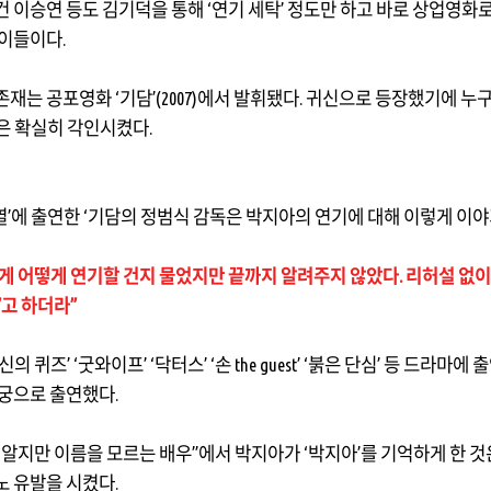
건 이승연 등도 김기덕을 통해
‘
연기 세탁
’
정도만 하고 바로 상업영화로
 이들이다
.
 존재는 공포영화
‘
기담
’(2007)
에서 발휘됐다
.
귀신으로 등장했기에 누구
은 확실히 각인시켰다
.
열
’
에 출연한
‘
기담의 정범식 감독은 박지아의 연기에 대해 이렇게 이
게 어떻게 연기할 건지 물었지만 끝까지 알려주지 않았다. 리허설 없
’고 하더라”
신의 퀴즈
’ ‘
굿와이프
’ ‘
닥터스
’ ‘
손
the guest’ ‘
붉은 단심
’
등 드라마에 
상궁으로 출연했다
.
 알지만 이름을 모르는 배우
”
에서 박지아가
‘
박지아
’
를 기억하게 한 
노 유발을 시켰다
.