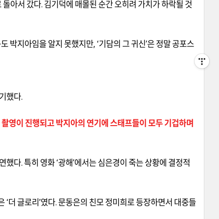
 돌아서 갔다
.
김기덕에 매몰된 순간 오히려 가치가 하락될 것
도 박지아임을 알지 못했지만
, ‘
기담의 그 귀신
’
은 정말 공포스
야기했다
.
이 촬영이 진행되고 박지아의 연기에 스태프들이 모두 기겁하며
출연했다
.
특히 영화
‘
광해
’
에서는 심은경이 죽는 상황에 결정적
것은
‘
더 글로리
’
였다
.
문동은의 친모 정미희로 등장하면서 대중들