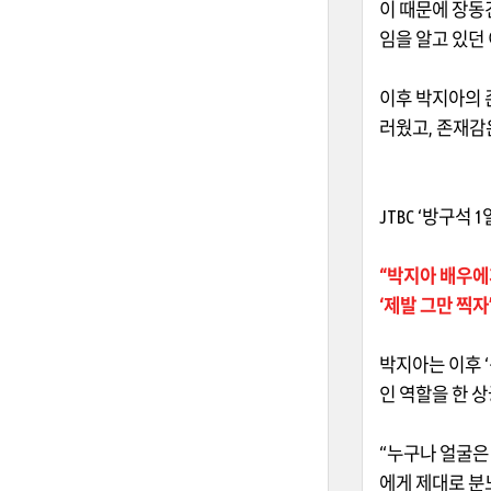
이 때문에 장동
임을 알고 있던
이후 박지아의
러웠고
,
존재감
JTBC ‘
방구석
1
“박지아 배우에
‘제발 그만 찍자
박지아는 이후
‘
인 역할을 한 
“
누구나 얼굴은
에게 제대로 분