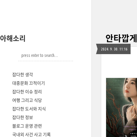
안타깝게 
아해소리
2024. 9. 30. 11:16
잡다한 생각
대중문화 끄적이기
잡다한 이슈 정리
여행 그리고 식당
잡다한 도서와 지식
잡다한 정보
블로그 운영 관련
국내외 사건 사고 기록