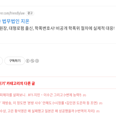
ver.com/friendlylaw
광고
 법무법인 지온
원장, 대형로펌 출신, 학폭변호사! 비공개 학폭위 절차에 실제적 대응!
구독하기
이기
' 카테고리의 다른 글
피해자를 살펴보니…BTS 지민‧이수근 그리고 (+변제 능력?)
(0)
’ 재방송, 이 정도면 ‘본방 사수’ 안해도 (+시청률 +김인권 도은하 등 조연)
(0)
수상, 고은 황석영은 왜 실패했고 일본은 왜 성공했을까 (+번역의 자리)
(0)