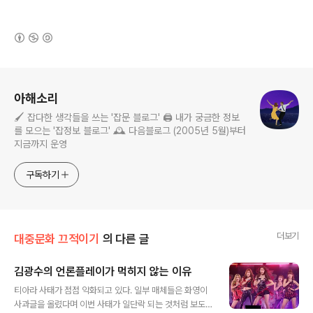
(새창열림)
로그 정보
아해소리
🖌️ 잡다한 생각들을 쓰는 '잡문 블로그' 🖨️ 내가 궁금한 정보
를 모으는 '잡정보 블로그' 🕰️ 다음블로그 (2005년 5월)부터
지금까지 운영
구독하기
더보기
대중문화 끄적이기
의 다른 글
김광수의 언론플레이가 먹히지 않는 이유
글 내용
티아라 사태가 점점 악화되고 있다. 일부 매체들은 화영이
사과글을 올렸다며 이번 사태가 일단락 되는 것처럼 보도