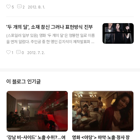
했지만, 이미 이번 사태를 화영 개인의 일을 벗어난 상황이
5
2
2012. 8. 1.
다. '왕따'라는 말 자체 때문이다. 사회적으로 사람들이 이
단어에 얼마나 민감한지는 누구나 안다. 그런데 재미있는
상황이 보인다. 김광수 코어콘텐츠미디어 대표의 언론플레
'두 개의 달', 소재 참신 그러나 표현방식 진부
이가 전과 같이 먹히지 않고 있다는 점이다. 실상 지난 남규
글 내용
리 사태 때까지만 해도 김광수의 언론플레이는 어느 정도
(스포일러 일부 있음) 영화 '두 개의 달'은 엉뚱한 일로 이름
유효했다. 전체적은 틀을 자기가 만들고, 여론을 주도하며
을 먼저 알렸다. 주인공 중 한 명인 김지석이 제작발표회 현
결국 남규리에게 항복을 받아냈다. 그런데 이번에는 일이
장에서 지현우를 패러디한 발언을 해, 김지석은 비판을 받
그렇게 수월하지만은 않다. 코어콘텐츠미디어와 친한 뉴스
1
0
2012. 7. 2.
았지만 영화명은 대중들에게 기억됐다. 그 전에는 '두 개의
엔이나 스타뉴스 정도만 방어전선을 구축했을 뿐, 다른 매
달'은 사실 '두 개의 문'에 화제성에서 밀렸다고 해도 과언
체들은 일정 정도 거리를 두거나 공격..
이 아니다. 그러나 2일 첫 공개된 '두 개의 달'은 나름 한국
영화로서는 괜찮은 시도를 했다는 평가를 받을 법 했다. 영
화는 두 여자의 내레이션으로 시작한다. 우리가 보는 달과
이 블로그 인기글
저승의 달이 동시에 뜨는 이유에 대해 말하면서 말이다. 그
러면서 영화는 한 남자와 두 여자가 창고에서 만나는 모습
을 보여준다. 어둠 속에서 왜 자신들이 거기 있는지도 모른
채 만난 이들은 귀신이라도 나올 법한 음산한 산속 산장에
서 생존 아닌..
‘강남 비-사이드’ 노출 수위?…여
영화 <야당’> 마약‧노출‧정사 장