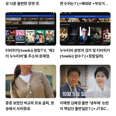
성 다룬 불편한 장면 셋.
면 수위는? (+베테랑 +부당거래
+내부자들)
티비위키(tvwiki)‧원탑TV, ‘제2
누누티비 운영자 검거 및 티비위키
의 누누티비’들 주소와 문제점.
(tvwiki) 압수? (+정말일까)
종종 보였던 박교희 프로 골퍼, 방
이재명 김혜경 출연 ‘냉부해’ 논란
송에서 사라졌네.
의 핵심인 출연일은? (+JTBC
+출연자 +대통령실)