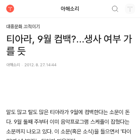
검색하기
아해소리
티스토리
대중문화 끄적이기
티아라, 9월 컴백?…생사 여부 가
를 듯
아해소리
2012. 8. 27. 14:44
말도 많고 탈도 많은 티아라가 9월에 컴백한다는 소문이 돈
다. 9월 둘째 주부터 이미 음악프로그램 스케줄이 잡혔다는
소문까지 나오고 있다. 이 소문(혹은 소식)을 들으면서 '타이