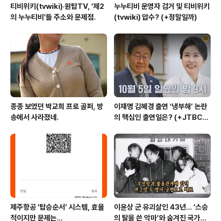
티비위키(tvwiki)‧원탑TV, ‘제2
누누티비 운영자 검거 및 티비위키
의 누누티비’들 주소와 문제점.
(tvwiki) 압수? (+정말일까)
종종 보였던 박교희 프로 골퍼, 방
이재명 김혜경 출연 ‘냉부해’ 논란
송에서 사라졌네.
의 핵심인 출연일은? (+JTBC
+출연자 +대통령실)
제주항공 ‘탑승순서’ 시스템, 효율
이윤상 군 유괴살인 43년… ‘스승
적이지만 문제는…
의 탈을 쓴 악마’와 숨겨진 국가폭