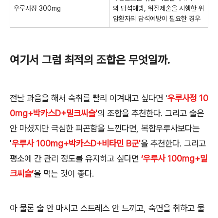
우루사정 300mg
의 담석예방, 위절제술을 시행한 위
암환자의 담석예방이 필요한 경우
여기서 그럼 최적의 조합은 무엇일까
.
전날 과음을 해서 숙취를 빨리 이겨내고 싶다면 '
우루사정 10
0mg+박카스D+밀크씨슬'
의 조합을 추천한다
.
그리고 술은
안 마셨지만 극심한 피곤함을 느낀다면
,
복합우루사보다는
'
우루사 100mg+박카스D+비타민 B군'
을 추천한다
.
그리고
평소에 간 관리 정도를 유지하고 싶다면
‘우루사 100mg+밀
크씨슬’
을 먹는 것이 좋다
.
아 물론 술 안 마시고 스트레스 안 느끼고
,
숙면을 취하고 물