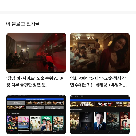
분인 www.neocross.net 우..
순재가 “대한민국에 ‘미니스커트’ 선풍을 일으킨 사람이 바
로 윤 여사야. 그것 때문에 아주 탄성이 나왔어”라고 언급
할 정도였다. 블랙핑크의 배꼽티 한복?…1990년대 여성이
배꼽티를 입었다면 어떤 일을 당했을까? 지난해 6월 블랙
이 블로그 인기글
핑크가 미국 NBC TV ‘더 투나이트 쇼 스타링 지미 팰
런’에서 한국 전통 문양이 새겨진 저고리와 한복 치마를 입
고 ‘How you like that’ 무대를 선보여 화제가 됐다. 일명
‘배꼽티 www.neocross.net 이 미니스커트에 관한 이야
기는 20..
‘강남 비-사이드’ 노출 수위?…여
영화 <야당’> 마약‧노출‧정사 장
성 다룬 불편한 장면 셋.
면 수위는? (+베테랑 +부당거래
+내부자들)