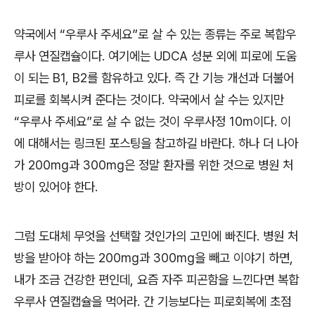
약국에서
“
우루사 주세요
”
로 살 수 있는 종류는 주로 복합우
루사 연질캡슐이다
.
여기에는
UDCA
성분 외에 피로에 도움
이 되는
B1, B2
를 함유하고 있다
.
즉 간 기능 개선과 더불어
피로를 회복시켜 준다는 것이다
.
약국에서 살 수는 있지만
“
우루사 주세요
”
로 살 수 없는 것이 우루사정
10m
이다
.
이
에 대해서는 링크된 포스팅을 참고하길 바란다
.
하나 더 나아
가
200mg
과
300mg
은 정말 환자를 위한 것으로 병원 처
방이 있어야 한다
.
그럼 도대체 무엇을 선택할 것인가의 고민에 빠진다
.
병원 처
방을 받아야 하는
200mg
과
300mg
을 빼고 이야기 하면
,
내가 조금 건강한 편인데
,
요즘 자주 피곤함을 느낀다면 복합
우루사 연질캡슐을 먹어라
.
간 기능보다는 피로회복에 초점