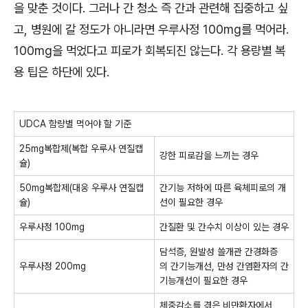
을 맞춘 것이다
.
그러나 간 청소 즉 간과 관련해 집중하고 싶
고
,
병원에 갈 정도가 아니라면 우루사정
100mg
를 먹어라
.
100mg
을 먹었다고 피로가 회복되진 않는다
.
각 용량별 복
용 팁은 하단에 있다
.
UDCA 함량별 먹어야 할 기준
25mg복합제(복합 우루사 연질캡
강한 피로감을 느끼는 경우
슐)
50mg복합제(대웅 우루사 연질캡
간기능 저하에 따른 육체피로의 개
슐)
선이 필요한 경우
우루사정 100mg
간질환 및 간수치 이상이 있는 경우
담석증, 원발성 쓸개관 간경화증
우루사정 200mg
의 간기능개선, 만성 간염환자의 간
기능개선이 필요한 경우
체중감소를 겪은 비만환자에서