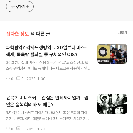
구독하기
더보기
잡다한 정보
의 다른 글
과학방역? 각자도생방역!…30일부터 마스크
해제, 목욕탕 탈의실 등 구체적인 Q&A
글 내용
30일부터 실내 마스크 착용 의무가 '권고'로 조정된다. 헬
스장·편의점·대형마트 등에서 더는 마스크를 착용하지 않
아도 되지만 감염취약시설과 병원, 약국은 여전히 의무 착
0
0
2023. 1. 30.
용 장소이다. 물론 윤석열 정부는 어떤 근거로 이 같이 정했
고, 현재 코로나19 흐름이 이에 맞는지 안 맞는지에 대한
설명은 국민들에게 제대로 하지 않았다. 그러다보니 안철
윤복희 미니스커트 관심은 언제까지일까…원
수가 시작해서 지금까지도 실체 없는 과학방역 대신 본격
적인 각자도생 방역으로 가는 것은 아닌지. 우루사가 코로
인은 윤복희의 태도 때문?
글 내용
나19에 효과가 있다는 말이 사실일까? 우루사가 코로나19
얼마 전 미니스커트 이야기가 나오면서 또 윤복희의 이야
에? 우루사 주성분이 코로나19에. 간 기능을 개선해 피로
기가 나왔다. 아마 대한민국에서 미니스커트가 사라지지
를 해소하는 데 효과가 있는 우루사가 코로나19에 효과가
않은 한 윤복희는 영원히 붙어서 언급될 것이다. 오죽하면
있다고 한다. 영국 케임브리지대 연구팀이 우루사의 주성
0
0
2023. 1. 28.
몇 년 전에 오랜만에 방송에 출연한 윤복희와 함께 나온 이