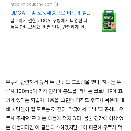
http://m.coupang.com
광고
UDCA 쿠팡 로켓배송으로 빠르게 받
아봐요
섭취하기 편한 UDCA, 쿠팡에서 다양한 제
품을 만나보세요. 바쁜 일상, 간편하게 건강
을 챙기고 싶다면 로켓배송으로 받아보세요.
우루사 관련해서 앞서 두 번 정도 포스팅을 했다
.
하나는 우
루사
100mg
의 가격 인상에 분노를
,
하나는 코로나
19
에 효
과가 있다는 학술지 내용을
.
그런데 아직도 우루사 복용에 대
해 사람들이 잘 모르는 것 같다
.
약국에서 그냥
“
피곤하니 우
루사 주세요
”
로 아는 이들이 적지 않다
.
물론 건강에 이상 없
는 이들이라면 이 글을 패스하겠지만
, “
아 피곤해 우루사 먹