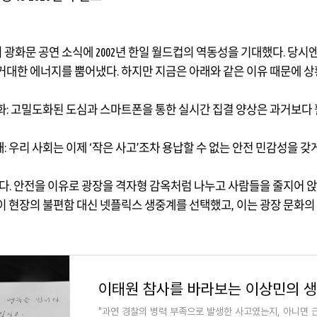
의 광화문 공연 소식에
2002
년 한일 월드컵의 역동성을 기대했다
.
당시엔
거대한 에너지를 뿜어냈다
.
하지만 지금은 아래와 같은 이유 때문에 
화
:
고밀도화된 도심과 스마트폰을 통한 실시간 집결 양상은 과거보다
재
:
우리 사회는 이제
‘
작은 사고
’
조차 용납할 수 없는 안전 민감성을 갖
다
.
안전을 이유로 광장을 격자형 감옥처럼 나누고 사람들을 줄지어 
이 현장의 불편함 대신 넷플릭스 생중계를 선택했고
,
이는 광장 문화의
이태원 참사를 바라보는 이상민의 생각
"과연 경찰의 병력 부족으로 발생한 사고였는지, 아니면 