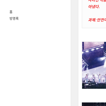
아냈다.
홈
방명록
과제: 안전