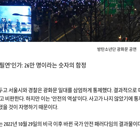
방탄소년단 광화문 공연
필연
’
인가
: 26
만 명이라는 숫자의 함정
두고 서울시와 경찰은 광화문 일대를 삼엄하게 통제했다
.
결과적으로 
고 비판한다
.
하지만 이는
‘
안전의 역설
’
이다
.
사고가 나지 않았기에 통
졌을 것이 자명하기 때문이다
.
는
2022
년
10
월
29
일의 비극 이후 바뀐 국가 안전 패러다임의 결과물이