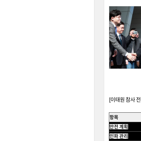
[
이태원 참사 전
항목
안전 계획
인파 관리