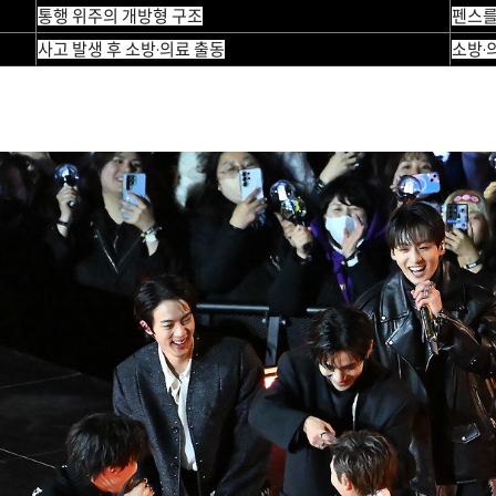
통행 위주의 개방형 구조
펜스를
사고 발생 후 소방·의료 출동
소방·