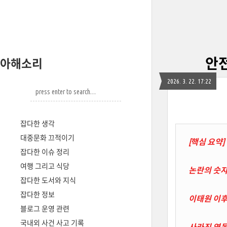
안전
아해소리
2026. 3. 22. 17:22
잡다한 생각
대중문화 끄적이기
[핵심 요약]
잡다한 이슈 정리
여행 그리고 식당
논란의 숫자
잡다한 도서와 지식
잡다한 정보
이태원 이후
블로그 운영 관련
국내외 사건 사고 기록
사라진 역동