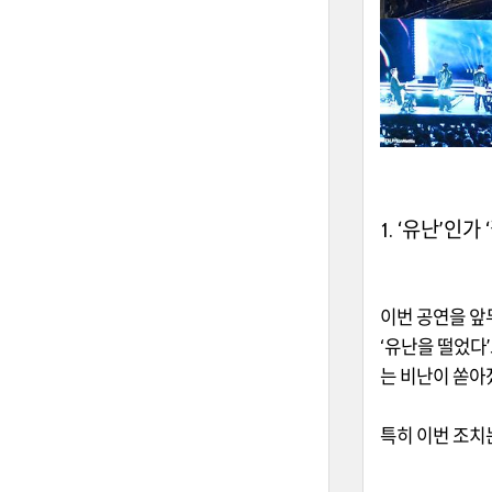
1. ‘
유난
’
인가
‘
이번 공연을 앞
‘
유난을 떨었다
’
는 비난이 쏟아
특히 이번 조치