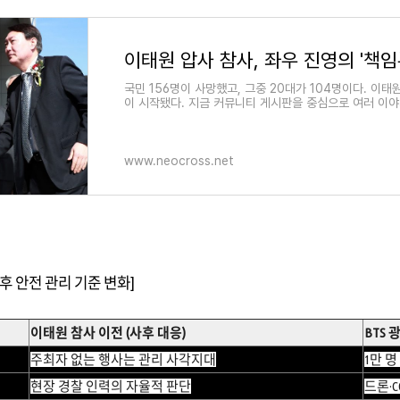
국민 156명이 사망했고, 그중 20대가 104명이다. 이태
이 시작됐다. 지금 커뮤니티 게시판을 중심으로 여러 이
www.neocross.net
후 안전 관리 기준 변화
]
이태원 참사 이전 (사후 대응)
BTS 
주최자 없는 행사는 관리 사각지대
1만 
현장 경찰 인력의 자율적 판단
드론·C