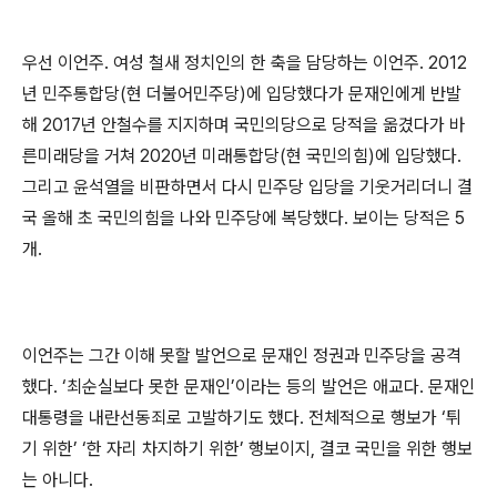
우선 이언주
.
여성 철새 정치인의 한 축을 담당하는 이언주
. 2012
년 민주통합당
(
현 더불어민주당
)
에 입당했다가 문재인에게 반발
해
2017
년 안철수를 지지하며 국민의당으로 당적을 옮겼다가 바
른미래당을 거쳐
2020
년 미래통합당
(
현 국민의힘
)
에 입당했다
.
그리고 윤석열을 비판하면서 다시 민주당 입당을 기웃거리더니 결
국 올해 초 국민의힘을 나와 민주당에 복당했다
.
보이는 당적은
5
개
.
이언주는 그간 이해 못할 발언으로 문재인 정권과 민주당을 공격
했다
. ‘
최순실보다 못한 문재인
’
이라는 등의 발언은 애교다
.
문재인
대통령을 내란선동죄로 고발하기도 했다
.
전체적으로 행보가
‘
튀
기 위한
’ ‘
한 자리 차지하기 위한
’
행보이지
,
결코 국민을 위한 행보
는 아니다
.