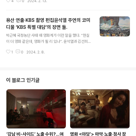
4
0
2024. 2. 13.
황에서 현재까지는 홍익표의 ‘우세’ 상황이다. 공포영화보
다 무서운 사실…“윤석열 임기가 아직 00 남았다” 윤석열
임기는 얼마나 남았을까. 아무리 대통령이 한심해도 이제 1
용산 연출‧KBS 촬영 편집윤석열 주연의 코미
년도 안된 대통령의 임기를 따지진 않는다. 그래도 1년은
지켜본다. 그런데 윤석열 임기와 관련해서는 사람들이 자
디물 ‘KBS 특별 대담’의 장면 둘.
글 내용
주 되돌아본 www.neocross.net 시작은 홍익표다. 홍익
박근혜 국정농단 사태 때 영화계가 이런 말을 했다. “현실
표는 지난 12일 MBC 라디오 ‘김종배의 시선집중’에서 86
이 더 영화 같은데, 영화가 될 리 있나”. 윤석열과 김건희가
청산론을 두고 “해방 이후에 이승만 정권에서 독립운동 했
뻘짓할 때 마다 대중들은 말한다. “한국 코미디가 배워야
던 사람들에 대한 청산론하고 비슷했던 것 같다”며 “독립
1
0
2024. 2. 8.
한다. 헛웃음도 웃음인데 쟤들 때문에 코미디가 망한다”라
운동한 사람들이 ..
고. ‘뇌물수수자=덫에 빠진 피해자=김건희’ 만들려 노력하
며 ‘표변’하는 이수정. 4월 총선을 앞두고 후보로 나선 이들
중에서 가장 표변(豹變)한 이가 누가 있을까. 이낙연을 비
롯한 민주당 탈당자들이나 국민의힘에서 자리 못잡다가 민
이 블로그 인기글
주당으로 복당한 이언주 등도 있겠지만, www.neocros
s.net 사전녹화되어 며칠간의 편집을 거쳐 방송된 윤석열
주연의 코미디물 ‘KBS 특별대담 ’대통령실을 가다‘가 7일
밤 공개됐다. KBS 박장범 앵커는 그간 보여준 ’무뇌의 진
행자‘의 업..
‘강남 비-사이드’ 노출 수위?…여
영화 <야당’> 마약‧노출‧정사 장