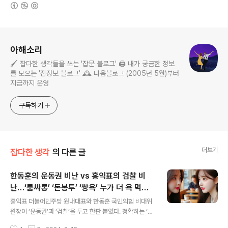
(새창열림)
로그 정보
아해소리
🖌️ 잡다한 생각들을 쓰는 '잡문 블로그' 🖨️ 내가 궁금한 정보
를 모으는 '잡정보 블로그' 🕰️ 다음블로그 (2005년 5월)부터
지금까지 운영
구독하기
더보기
잡다한 생각
의 다른 글
한동훈의 운동권 비난 vs 홍익표의 검찰 비
난…‘룸싸롱’ ‘돈봉투’ ‘쌍욕’ 누가 더 욕 먹을
글 내용
일?
홍익표 더불어민주당 원내대표와 한동훈 국민의힘 비대위
원장이 ‘운동권’과 ‘검찰’을 두고 한판 붙었다. 정확히는 ‘운
동권 출신 정치인’과 ‘정치 검찰’인데, 주거니 받거니 한 상