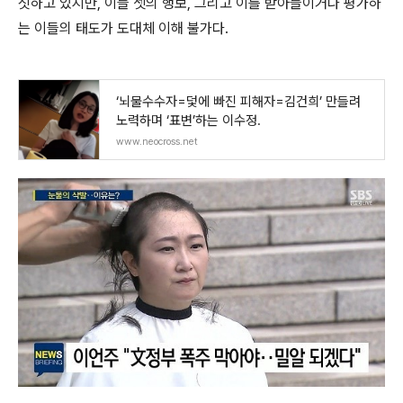
짓하고 있지만
,
이들 셋의 행보
,
그리고 이를 받아들이거나 평가하
는 이들의 태도가 도대체 이해 불가다
.
‘뇌물수수자=덫에 빠진 피해자=김건희’ 만들려
노력하며 ‘표변’하는 이수정.
www.neocross.net