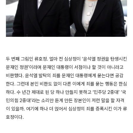
두 번째 그림인 류호정
.
얼마 전 심상정이
‘
윤석열 정권을 탄생시킨
문재인 정권
’
이라며 문재인 대통령이 서점이나 할 것이 아니라고
비판했다
.
윤석열 발탁의 죄를 문재인 대통령에게 묻는다면 공감
한다
.
그런데 본인 비판도 없이 다른 이에게 죄를 묻는 행동은 한심
하다
.
수 년간 제대로 된 당 하나 만들지 못하고
‘
민주당
2
중대
’ ‘
국
민의힘
2
중대
’
라는 소리만 듣게 만든 장본인이 저런 말을 할 자격
이 있을까
.
여기에 하나 더 얹어서 심상정의 죄를 증폭시킨 이가 류
호정이다
.