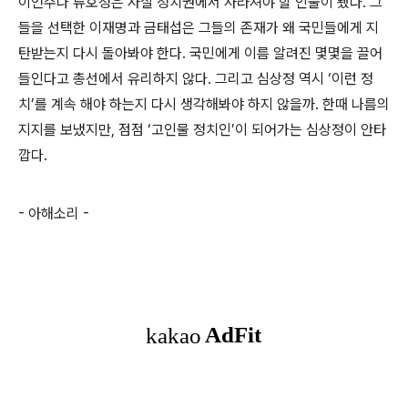
이언주나 류호정은 사실 정치권에서 사라져야 할 인물이 됐다
.
그
들을 선택한 이재명과 금태섭은 그들의 존재가 왜 국민들에게 지
탄받는지 다시 돌아봐야 한다
.
국민에게 이름 알려진 몇몇을 끌어
들인다고 총선에서 유리하지 않다
.
그리고 심상정 역시
‘
이런 정
치
’
를 계속 해야 하는지 다시 생각해봐야 하지 않을까
.
한때 나름의
지지를 보냈지만
,
점점
‘
고인물 정치인
’
이 되어가는 심상정이 안타
깝다
.
- 아해소리
-