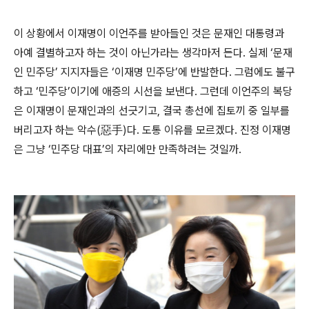
이 상황에서 이재명이 이언주를 받아들인 것은 문재인 대통령과
아예 결별하고자 하는 것이 아닌가라는 생각마저 든다
.
실제
‘
문재
인 민주당
’
지지자들은
‘
이재명 민주당
’
에 반발한다
.
그럼에도 불구
하고
‘
민주당
’
이기에 애증의 시선을 보낸다
.
그런데 이언주의 복당
은 이재명이 문재인과의 선긋기고
,
결국 총선에 집토끼 중 일부를
버리고자 하는 악수
(
惡手
)
다
.
도통 이유를 모르겠다
.
진정 이재명
은 그냥
‘
민주당 대표
’
의 자리에만 만족하려는 것일까
.