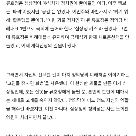
류호정은 심상정이 야심차게 정치권에 끌어들인 이다
.
이후 행보
는
‘
파격
’
이었지만
‘
공감
’
은 없었다
.
이언주와 마찬가지로
‘
튀기 위
해
’
활동했을 뿐이다
. ‘
어린 괴물 정치인
’
이 된 류호정은 정의당 비
례대표
1
번으로 국회에 들어와 한때
‘
심상정 키즈
’
라 불렸다
.
그런
데 류호정은 비례대푤ㄹ 유지하며 금태섭과 함께 새로운선택을 만
들었고
,
이제 개혁신당의 일원이 됐다
.
그러면서 자신의 선택한 길이 마치 정의당의 미래처럼 이야기하는
‘
고인물 정치인 화법
’
을 사용했다
.
이 한심한 괴물을 만든 이가 심
상정인데
,
모든 잘못을 류호정에게 돌릴 뿐
,
본인의 판단에 대해서
는 제대로 고개를 숙이지 않았다
.
정의당이 어느 정도 자신의 역할
을 해주길 바랬지만
,
이젠 아니다
.
심상정의 정의당은 사실 노회찬
의원이 사라지면서 끝났다
.