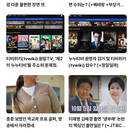
성 다룬 불편한 장면 셋.
면 수위는? (+베테랑 +부당거래
+내부자들)
티비위키(tvwiki)‧원탑TV, ‘제2
누누티비 운영자 검거 및 티비위키
의 누누티비’들 주소와 문제점.
(tvwiki) 압수? (+정말일까)
종종 보였던 박교희 프로 골퍼, 방
이재명 김혜경 출연 ‘냉부해’ 논란
송에서 사라졌네.
의 핵심인 출연일은? (+JTBC
+출연자 +대통령실)