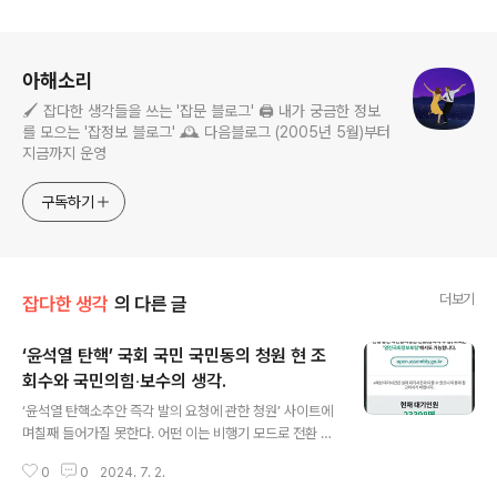
로그 정보
아해소리
🖌️ 잡다한 생각들을 쓰는 '잡문 블로그' 🖨️ 내가 궁금한 정보
를 모으는 '잡정보 블로그' 🕰️ 다음블로그 (2005년 5월)부터
지금까지 운영
구독하기
더보기
잡다한 생각
의 다른 글
‘윤석열 탄핵’ 국회 국민 국민동의 청원 현 조
회수와 국민의힘‧보수의 생각.
글 내용
‘윤석열 탄핵소추안 즉각 발의 요청에 관한 청원’ 사이트에
며칠째 들어가질 못한다. 어떤 이는 비행기 모드로 전환 후
해보면 된다고 하지만, 안된다. 그나마 국회 포털에 들어가
0
0
2024. 7. 2.
면 숫자는 확인할 수 있다. 그런데 국민의 힘과 보수 쪽 인