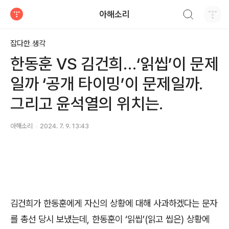
검색하기
아해소리
티스토리
잡다한 생각
한동훈 VS 김건희…‘읽씹’이 문제
일까 ‘공개 타이밍’이 문제일까.
그리고 윤석열의 위치는.
아해소리
2024. 7. 9. 13:43
김건희가 한동훈에게 자신의 상황에 대해 사과하겠다는 문자
를 총선 당시 보냈는데
,
한동훈이
‘
읽씹
’(
읽고 씹은
)
상황에