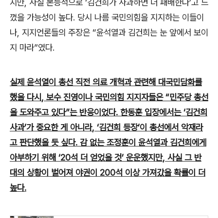
지만
,
사실 본능적으로
‘
김건희가 사과하면 더 패배한다
’
고 느
꼈을 가능성이 높다
.
당시 나름 국민의힘을 지지하는 이들이
나
,
지지언론들의 주장은
“
윤석열과 김건희는 눈 앞에서 보이
지 마라
”
였다
.
실제 윤석열이 총선 직전 의료 개혁과 관련해 대국민담화를
했을 다시
,
보수 진영이나 국민의힘 지지자들은
“
민주당 총선
을 도와주고 있다
”
는 반응이었다
.
한동훈 입장에서는
‘
김건희
사과
’
가 중요한 게 아니라
, ‘
김건희 등장
’
이 총선에서 악재라
고 판단했을 듯 싶다
.
감 없는 조정훈이 윤석열과 김건희에게
아부하기 위해
‘20
석 더 얻었을 것
’
운운했지만
,
사실 그 반
대의 상황이 벌어져 야권이
200
석 이상 가져갔을 확률이 더
높다
.