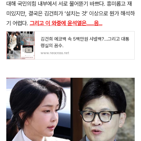
대해 국민의힘 내부에서 서로 물어뜯기 바쁘다
.
흥미롭고 재
미있지만
,
결국은 김건희가
‘
설치는 것
’
이상으로 뭔가 해석하
기 어렵다
.
그리고 이 와중에 윤석열은......음...
김건희 에코백 속 5백만원 샤넬백?…그리고 대통
령실의 꼼수.
www.neocross.net