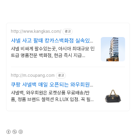
http://www.kangkas.com/
광고
샤넬 사고 팔때 캉카스백화점 실속있고
합리적인 샤넬 쇼핑
샤넬 비싸게 팔수있는곳, 아시아 최대규모 민
트급 명품전문 백화점, 현금 즉시 지급
CHANEL 시그니처 VIP 쇼룸 OPEN,
CHANEL 제품 최다 보유
http://m.coupang.com
광고
쿠팡 샤넬백 매일 오픈되는 와우회원
특가
샤넬백, 와우회원은 로켓상품 무료배송/반
품, 정품 브랜드 셀렉션 R.LUX 입점. 꼭 필요
한 제품은 쿠팡에서 더 저렴하게, 로켓배송으
로 더 빠르게!
(새창열림)