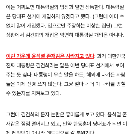
이는 어찌보면 대통령실의 입장과 일면 상통한다
.
대통령실
은 당대표 선거에 개입하지 않겠다고 했다
. (
그런데 이미 수
없이 많이 개입했다
.
입으로만 주장하는 이상한 집단
)
그런
상황에서 김건희의 개입은 엄연히 대통령실 개입은 아니다
.
이런 가운데 윤석열 존재감은 사라지고 있다
.
과거 대한민국
진짜 대통령은 김건희라는 말을 이번 당대표 선거에서 보여
주는 듯 싶다
.
대통령이 무슨 말을 하든
,
해외에 나가든 사람
들은 이제 신경 쓰지 않는다
.
그냥 얼마나 더 이 나라를 망칠
수 있는지를 지켜보고 있다
.
그런데 김건희의 문자 논란은 흥미롭게 보고 있다
.
윤석열 존
재감은 점점 떨어지고 있고
,
만약 한동훈이 당대표가 되면 이
제 레임덕이 아니라 데드덕으로 갈 분위기다
.