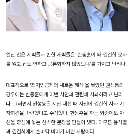
일단 친윤 세력들과 반한 세력들은
‘
한동훈이 왜 김건희 문자
를 읽고 답도 안하고 공론화하지 않았느냐
’
를 가지고 난리다
.
대표적으로
‘
최저임금제의 새로운 해석
’
을 낳았던 권성동의
경우에는 한동훈에게 이번 사안과 관련해 사과하라고 난리
다
.
그러면서 권성동은 지난 대선 때 자신이 김건희 사과 기
자회견을 마련했다고 주장했다
.
한동훈을 까는 와중에도 자
신을 중심에 놓는 신박한 문장을 만들어 냈다
.
아무튼 윤석열
과 김건희에게 손바닥 비비기 바쁜 사람이다
.