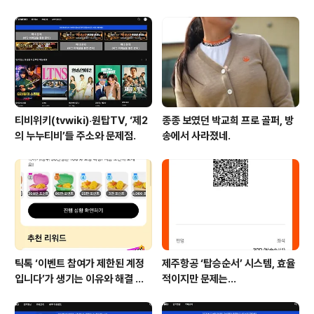
+내부자들)
티비위키(tvwiki)‧원탑TV, ‘제2
종종 보였던 박교희 프로 골퍼, 방
의 누누티비’들 주소와 문제점.
송에서 사라졌네.
틱톡 ‘이벤트 참여가 제한된 계정
제주항공 ‘탑승순서’ 시스템, 효율
입니다’가 생기는 이유와 해결 방
적이지만 문제는…
법 (+유심)