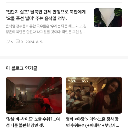
사들은 이번 상황을 어떻게든 고개 돌려 외면하려 하니 재
미있다. 윤석열 정부를 규정하는 6개 프레임, 친일+극우
‘전단지 살포’ 탈북민 단체 만행으로 북한에게
+독재+무속+검찰 그리고 처가.윤석열 정부가 출범한지 1
년이 지나면서, 정부 색깔이 점점 분명해지고 있다. 굳이 여
‘오물 풍선 빌미’ 주는 윤석열 정부.
글 내용
기서 새로운 사실을 언급할 필요도 없다. 이제 자료 역시 넘
윤석열 정부를 비롯한 극우들은 ‘우리는 뭐든 해도 되고, 김
쳐나고 있다. 지난해 윤석열 관련해 부정적인 보www.ne
정은의 북한은 안된다’라고 말할 것이다. 국민은 그런 말을
ocross.net 현재 ‘윤석열 대통령 탄핵소추안 즉각 발의
해도 되지만 안보를 책임지는 사람들은 그래서는 안된다.
요청에 관한 청원’의 상황은 이렇다. 동의 시작 6월 20일
6
0
2024. 6. 9.
북한 오물 풍선을 비난하려면, 탈북민 단체의 행동 역시 문
동의 종..
제 삼아야 한다. 이유는 어찌됐든 그 피해는 ‘대한민국 국
민’이 고스란히 떠안기 때문이다. 윤석열 “극우 인사? 좌
파가 볼 때나 극우”…국민들을 ‘좌파’로 보는구나.어떤 것을
정의할 때, ‘상식’이 아닌 자신의 ‘뇌피셜’로 규정하는 것은
이 블로그 인기글
초딩 싸움때나 벌어지는 일이다. 그런데 국정 최고 책임자
자리에 있는 윤석열이 이 초딩 싸움에나 나올 법한 멘트를
www.neocross.net 오늘 아침 재난 문자가 울렸다. 북
한이 오물 풍선을 보냈다는 것이다. 뉴스에 따르면 8일 밤
부터..
‘강남 비-사이드’ 노출 수위?…여
영화 <야당’> 마약‧노출‧정사 장
성 다룬 불편한 장면 셋.
면 수위는? (+베테랑 +부당거래