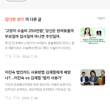
더보기
잡다한 생각
의 다른 글
‘고양이 수술비 250만원’, 당신은 반려동물의
부모일까 집사일까 아니면 주인일까.
글 내용
몇 년 전 후배의 고양이가 쓰러졌다. 동물병원에 갔더니, 탈
장 때문이라고 수술해야 한다고 했다. 수술비가 250만원.
병원비는 별개다. 고양이 나이도 있고, 수술을 한다고 해도
3
0
2024. 7. 31.
오래 살 것 같지는 않다고 했다. 그 친구 월급이 당시 300
만원이었다. 출연…국민들 갈라치기 하는 인식 그대로." d
ata-ke-align="alignCenter" data-og-descriptio
이진숙 법인카드 사용방법 김재철에게 배웠
n="SBS 에 윤석열과 김건희가 출연한 것을 두고 논란이
일고 있다. 즉 “그게 무슨 문제냐”하고 “정치농장이냐”라
나?…이진숙 vs 김재철 ‘법카 사용기’
글 내용
는 의견이다. 예능에 대통령이 나오는 것이 가볍게 볼 순 없
이진숙 방송통신위원장 후보 법인카드 사용이 논란이다.
다. 특히 현재 무너" data-og-host="www.neocross.
민주당은 공격하고, 국민의힘은 방어한다. 이진숙은 ‘업무
net" data-og-source-url="https://www.neocros
용’이라고 말하는데, 사용처가 속속 드러나면서 웃음만 안
s.net..
2
0
2024. 7. 28.
기고 있다. 법카를 사용해본 이들은 알겠지만, ‘빵집 4천
원’을 법카로 긁을 일이 있을까. 차라리 4만원이라고 하지.
MBC 이진숙, 후배기자 죽이고 김재철 살리기이진숙 MB