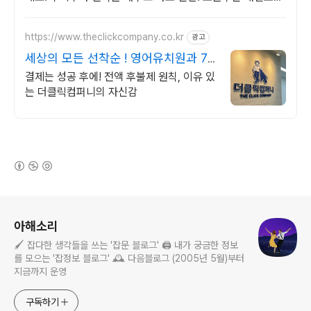
로켓배송으로 시작하세요.
https://www.theclickcompany.co.kr
광고
세상의 모든 선착순 ! 영어유치원과 7
세 고시
결제는 성공 후에! 전액 후불제 원칙, 이유 있
는 더클릭컴퍼니의 자신감
(새창열림)
로그 정보
아해소리
🖌️ 잡다한 생각들을 쓰는 '잡문 블로그' 🖨️ 내가 궁금한 정보
를 모으는 '잡정보 블로그' 🕰️ 다음블로그 (2005년 5월)부터
지금까지 운영
구독하기