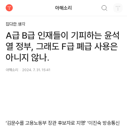
검색하기
아해소리
티스토리
잡다한 생각
A급 B급 인재들이 기피하는 윤석
열 정부, 그래도 F급 폐급 사용은
아니지 않나.
아해소리
2024. 7. 31. 15:41
‘김문수를 고용노동부 장관 후보자로 지명’ ‘이진숙 방송통신