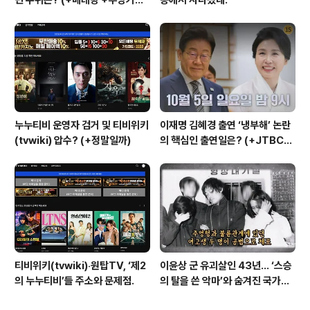
+내부자들)
누누티비 운영자 검거 및 티비위키
이재명 김혜경 출연 ‘냉부해’ 논란
(tvwiki) 압수? (+정말일까)
의 핵심인 출연일은? (+JTBC
+출연자 +대통령실)
티비위키(tvwiki)‧원탑TV, ‘제2
이윤상 군 유괴살인 43년… ‘스승
의 누누티비’들 주소와 문제점.
의 탈을 쓴 악마’와 숨겨진 국가폭
력의 민낯