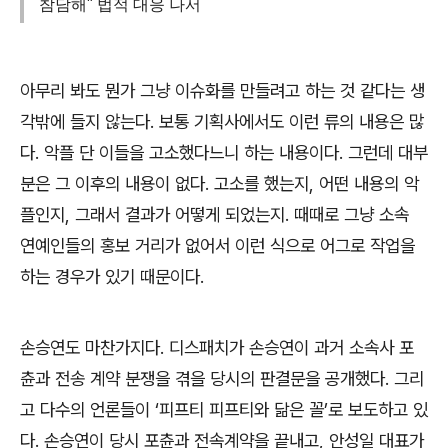
참담해" 법적 대응 나서
아무리 봐도 뭔가 그냥 이슈화를 만들려고 하는 것 같다는 생
각밖에 들지 않는다
.
보통 기획사에서도 이런 류의 내용은 많
다
.
악플 단 이들을 고소했다느니 하는 내용이다
.
그런데 대부
분은 그 이후의 내용이 없다
.
고소를 했는지
,
어떤 내용의 악
플인지
,
그래서 결과가 어떻게 되었는지
.
때때로 그냥 소속
연예인들의 홍보 거리가 없어서 이런 식으로 어그로 작업을
하는 경우가 있기 때문이다
.
손승연도 마찬가지다
.
디스패치가 손승연이 과거 소속사 포
츈과 전송 계약 분쟁을 겪을 당시의 판결문을 공개했다
.
그리
고 다수의 언론들이
‘
피프티 피프티와 닮은 꼴
’
로 보도하고 있
다
.
손승연이 당시 포츈과 전속계약을 끝내고
,
안성일 대표가