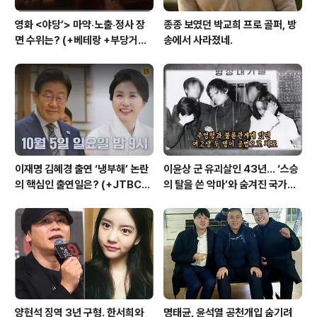
영화 <야당’> 마약‧노출‧정사 장
종종 보였던 박교희 프로 골퍼, 방
면 수위는? (+베테랑 +부당거래
송에서 사라졌네.
+내부자들)
이재명 김혜경 출연 ‘냉부해’ 논란
이윤상 군 유괴살인 43년… ‘스승
의 핵심인 출연일은? (+JTBC
의 탈을 쓴 악마’와 숨겨진 국가폭
+출연자 +대통령실)
력의 민낯
양현석 징역 3년 구형. 한서희와
명태균, 윤석열 공천개입 숨기려