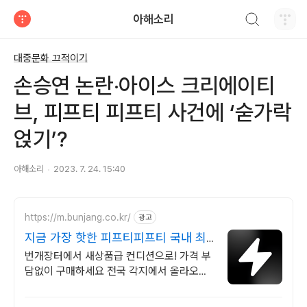
검색하기
아해소리
티스토리
대중문화 끄적이기
손승연 논란‧아이스 크리에이티
브, 피프티 피프티 사건에 ‘숟가락
얹기’?
아해소리
2023. 7. 24. 15:40
https://m.bunjang.co.kr/
광고
지금 가장 핫한 피프티피프티 국내 최
대 브랜드 중고거래
번개장터에서 새상품급 컨디션으로! 가격 부
담없이 구매하세요 전국 각지에서 올라오는
전국구 최다 상품 매일 10만 개 이상의 신규
상품 업로드