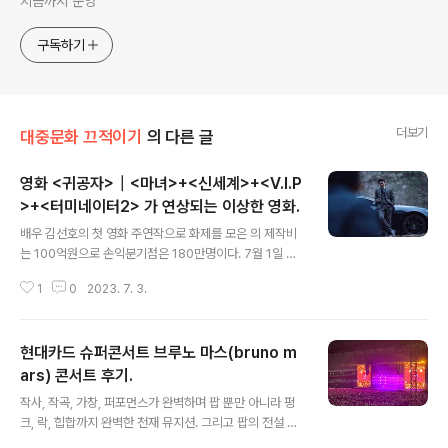
지금까지 운영
구독하기
더보기
대중문화 끄적이기
의 다른 글
영화 <귀공자>┃<마녀>+<신세계>+<V.I.P
>+<터미네이터2> 가 연상되는 이상한 영화.
글 내용
배우 김선호의 첫 영화 주연작으로 화제를 모은 의 제작비
는 100억원으로 손익분기점은 180만명이다. 7월 1일 기
준으로 53만명이 이 영화를 보려고 극장을 찾았으니, 사실
1
0
2023. 7. 3.
상 흥행 실패다. 현재 극장 개종 상황을 보더라도, 는 이른
시간이거나 아주 늦은 시간에 배치됐다. 극장도 포기했단
이야기다. 감독‧배우들의 ‘극장’ 티켓 파워가 사라졌다. 제
현대카드 슈퍼콘서트 브루노 마스(bruno m
목을 ‘유지될 수 있을까’라고 의문형으로 달아볼까 하다가
아무리 생각해도 ‘사라졌다’가 맞는 듯 싶었다. 과거에는
ars) 콘서트 후기.
글 내용
‘믿보배’(믿고 보는 배우)라는 말이 있었다. 지금도 종종 사
작사, 작곡, 가창, 퍼포먼스가 완벽하며 팝 뿐만 아니라 펑
용하긴 www.neocross.net 김선호 뿐 아니라 강태주,
크, 락, 힙합까지 완벽한 천재 뮤지션. 그리고 팝의 전설 마
김강우, 고아라 등이 출연하는 는 우선 김선호 때문에 눈길
이클 잭슨과 비견되며 현존하는 최고의 아티스트로 불리는