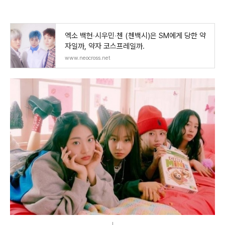
엑소 백현‧시우민‧첸 (첸백시)은 SM에게 당한 약
자일까, 약자 코스프레일까.
www.neocross.net
ㅣ