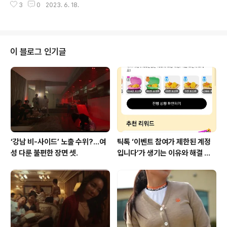
을 끌었다. 이미 많은 이들이 알다시피 2021년 tvN 이후
3
0
2023. 6. 18.
브루노 마스 (bruno mars). 현대카드 슈퍼콘서트로 9년
전 연..
만에 돌아온 그의 콘서트를 18일 갔다왔다. 또 ‘글로벌 인
기’?… 망친 한동철, 또 설레발. 과 으로 체면을 구긴 한동철
PD가 로 명예회복에 나선다. 그런데 쉽지 않아 보인다. 제
대로 된 기대감을 주기보다는 또 뻔한 스타일의 언론플레
이 블로그 인기글
이를 선보이고 있기 때문이다. ‘글로벌 인기’라 www.neo
cross.net 브루노 마스 콘서트는 2014년에 개최 후 중간
에 한번 더 개최할 수 있었다. 브루노 마스가 현대카드에 콘
서트 후원을 요청한 것이다. 그러나 그 당시 현대카드..
‘강남 비-사이드’ 노출 수위?…여
틱톡 ‘이벤트 참여가 제한된 계정
성 다룬 불편한 장면 셋.
입니다’가 생기는 이유와 해결 방
법 (+유심)