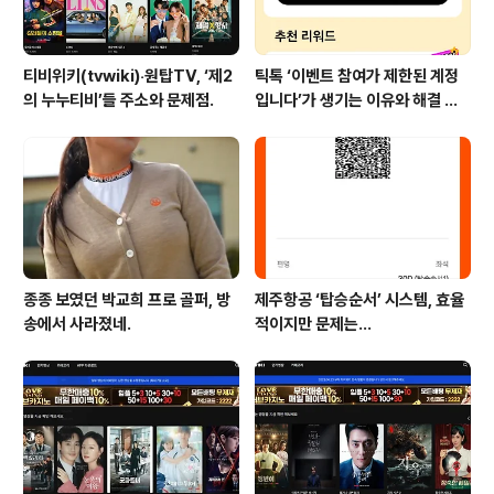
티비위키(tvwiki)‧원탑TV, ‘제2
틱톡 ‘이벤트 참여가 제한된 계정
의 누누티비’들 주소와 문제점.
입니다’가 생기는 이유와 해결 방
법 (+유심)
종종 보였던 박교희 프로 골퍼, 방
제주항공 ‘탑승순서’ 시스템, 효율
송에서 사라졌네.
적이지만 문제는…