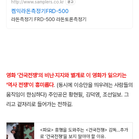
http://www.samplers.co.kr
광고
켐익라돈측정기FRD-500
라돈측정기 FRD-500 라돈토론측정기
영화 ‘건국전쟁’의 비난‧지지와 별개로 이 영화가 일으키는
‘역사 전쟁’이 흥미롭다
. (
동시에 이승만을 띄우려는 사람들의
움직임이 한심하다
)
주인공은 황현필
,
김덕영
,
조선일보
.
그
리고 겉저리로 들어가는 전하길
.
<파묘> 흥행을 도와주는 <건국전쟁> 감독…추가
로 ‘건국전쟁’을 보지 말아야 할 이유.