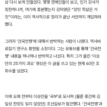
삼 다시 보게 만들었다
.
몇몇 연예인들이 보고
,
인기 강사가
칭찬하니까
,
여기에 흥분했는지 김덕영은
“
양민 학살은 거
짓
”
이라는
,
이미 역사적으로 정리가 끝난 사안까지 개입하려
했다
.
그러자
‘
건국전쟁
’
에 대해서 반박하는 사람이 나왔다
.
역사바
로잡기 연구소 황현필 소장이다
.
그는 유튜브를 통해
‘
건국전
쟁
’
내용을 하나하나 반박하고 나섰다
.
특히 그가 올린
‘
이승
만의
25
가지 과오
’
영상은 이 글을 쓰고 있는 현재
60
만 조
회수를 넘겼다
.
이에 오래 전부터 이승만을
‘
국부
’
로 모시며
(
물론 중간에 김
일성 찬양도 잊지 않았던
)
조선일보가 발끈했다
. ‘
건국전쟁
’
과