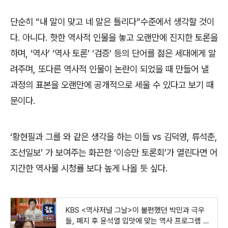
단순히
“
내 말이 맞고 네 말은 틀리다
”
수준에서 생각할 것이
다
.
아니다
.
핫한 역사적 인물을 놓고 오랜만에 진지한 토론을
하며
, ‘
역사
’ ‘
역사 토론
’ ‘
검증
’
등의 단어를 젊은 세대에게 알
려주며
,
또다른 역사적 인물이 논란이 되었을 때 만들어 낼
과정의 표본을 오랜만에 공개적으로 세울 수 있다고 보기 때
문이다
.
‘
황현필과 그를 와 같은 생각을 하는 이들
vs
김덕영
,
류석춘
,
조선일보
’
가 보여주는 화끈한
‘
이승만 토론회
’
가 열린다면 어
지간한 역사물 시청률 보다 높게 나올 듯 싶다
.
KBS <역사저널 그날>이 불편했던 박민과 극우
들, 폐지 후 윤석열 입맛에 맞는 역사 프로그램 만