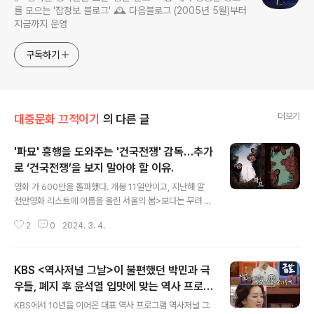
를 모으는 '잡정보 블로그' 🕰️ 다음블로그 (2005년 5월)부터
지금까지 운영
구독하기
더보기
대중문화 끄적이기
의 다른 글
'파묘' 흥행을 도와주는 '건국전쟁' 감독…추가
로 ‘건국전쟁’을 보지 말아야 할 이유.
글 내용
영화 가 600만을 돌파했다. 개봉 11일만이고, 지난해 말
천만영화 리스트에 이름을 올린 서울의 봄>보다는 무려 일
주일이나 빠른 속도다. 스토리의 탄탄함과 더불어 최민식,
2
0
2024. 3. 4.
유해진, 김고은, 이도현의 열연이 관객들을 극장으로 이끌
고 있다. 윤석열 “극우 인사? 좌파가 볼 때나 극우”…국민
들을 ‘좌파’로 보는구나.어떤 것을 정의할 때, ‘상식’이 아닌
KBS <역사저널 그날>이 불편했던 박민과 극
자신의 ‘뇌피셜’로 규정하는 것은 초딩 싸움때나 벌어지는
일이다. 그런데 국정 최고 책임자 자리에 있는 윤석열이 이
우들, 폐지 후 윤석열 입맛에 맞는 역사 프로그
글 내용
초딩 싸움에나 나올 법한 멘트를www.neocross.net 그
램 만들까.
KBS에서 10년을 이어온 대표 역사 프로그램 역사저널 그
런데 여기에 아주 자그마한 도움을 주는 이가 있다. 이승만