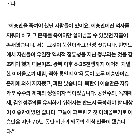
본다
.
“
이승만을 죽여야 했던 사람들이 있어요
.
이승만이란 역사를
지워야 하고 그 존재를 죽여야만 살아남을 수 있었던 자들이
존재했습니다
.
저는 그것이 북한이라고 단정 짓습니다
.
한반도
에서 자신들이 유일한 역사적 정통성을 지닌 정부라는 것을 강
조해야 했기 때문이죠
.
광복 이후
6·25
전쟁까지 이어진 치열
한 이데올로기 대립
,
적화 통일의 야욕 등이 모두 이승만이란
존재에 의해 저지됐고
,
파탄 났습니다
.
북한에 이승만은 자유
와 민주주의 체제의 상징이자 적이었습니다
.
공산주의
,
독재체
제
,
김일성주의를 유지하기 위해서는 반드시 극복해야 할 대상
이 이승만이었던 겁니다
.
그들이 퍼트린 거짓 이데올로기로 이
승만은 지난
70
년 동안 비난과 왜곡의 핵심 인물이 됐습니
다
.”