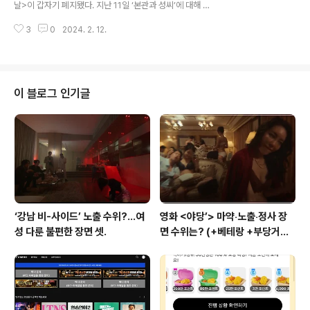
날>이 갑자기 폐지됐다. 지난 11일 ‘본관과 성씨’에 대해 이
을 찬양하는 영화 건국전쟁>의 김덕영 감독이다. 영화가
야기를 하던 진행자와 패널들은 방송이 끝날 때쯤 폐지 소
속칭 보수들의 호응으로 제법 흥행하자, 어깨에 쓸데없는
3
0
2024. 2. 12.
식을 알리며 눈물을 흘렸다. 윤석열 정부를 규정하는 6개
힘이 들어간..
프레임, 친일+극우+독재+무속+검찰 그리고 처가.윤석열
정부가 출범한지 1년이 지나면서, 정부 색깔이 점점 분명해
지고 있다. 굳이 여기서 새로운 사실을 언급할 필요도 없다.
이제 자료 역시 넘쳐나고 있다. 지난해 윤석열 관련해 부정
이 블로그 인기글
적인 보www.neocross.net 이들이 폐지를 말하기 전 방
송은 갑자기 억지로 화기애애한 모습을 보여주는 대기실과
회의하는 모습 등을 보여주며 “지난 2013년 10월 26일
첫 방송을 시작한 역사저널 그날>에서 PD 55명, 작가 56
명 F..
‘강남 비-사이드’ 노출 수위?…여
영화 <야당’> 마약‧노출‧정사 장
성 다룬 불편한 장면 셋.
면 수위는? (+베테랑 +부당거래
+내부자들)