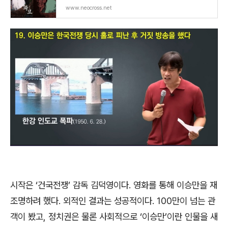
www.neocross.net
시작은
‘
건국전쟁
’
감독 김덕영이다
.
영화를 통해 이승만을 재
조명하려 했다
.
외적인 결과는 성공적이다
. 100
만이 넘는 관
객이 봤고
,
정치권은 물론 사회적으로
‘
이승만
’
이란 인물을 새