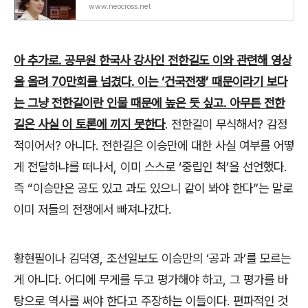
들
www.neocross.net
아 추가로
.
공무원 한국사 강사인 전한길도 이와 관련해 영상
을 올려
70
만회를 넘겼다
.
이는
‘
건국전쟁
’
때문이라기 보다
는 그냥 전한길이란 인물 때문에 높은 듯 싶고
.
아무튼 전한
길은 사실 이 토론에 끼지 못한다
.
전한길이 무식해서
?
감정
적이어서
?
아니다
.
전한길은 이승만에 대한 사실 여부를 어떻
게 전달하냐를 떠나서
,
이미 스스로
‘
중립인 척
’
을 선언했다
.
즉
“
이승만은 공도 있고 과도 있으니 같이 봐야 한다
”
는 말로
이미 저들의 전쟁에서 빠져나갔다
.
황현필이나 김덕영
,
조선일보도 이승만의
‘
공과 과
’
를 모르는
게 아니다
.
어디에 무게를 두고 평가해야 하고
,
그 평가를 바
탕으로 역사를 써야 한다고 주장하는 이들이다
.
편파적인 것