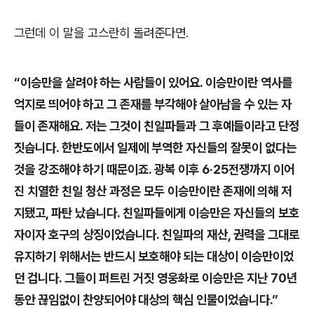
그런데 이 말을 고스란히 돌려준다면
.
“
이승만을 살려야 하는 사람들이 있어요
.
이승만이란 역사를
억지로 띄어야 하고 그 존재를 부각해야 살아남을 수 있는 자
들이 존재해요
.
저는 그것이 친일파들과 그 후예들이라고 단정
짓습니다
.
한반도에서 일제에 부역한 자신들의 잘못이 없다는
것을 강조해야 하기 때문이죠
.
광복 이후
6
‧
25
전쟁까지 이어
진 치열한 친일 청산 과정은 모두 이승만이란 존재에 의해 저
지됐고
,
파탄 났습니다
.
친일파들에게 이승만은 자신들의 보호
자이자 호구의 상징이었습니다
.
친일파의 재산
,
권력을 그대로
유지하기 위해서는 반드시 보호해야 되는 대상이 이승만이었
던 겁니다
.
그들이 퍼트린 거짓 영웅화로 이승만은 지난
70
년
동안 끊임없이 찬양되어야 대상의 핵심 인물이었습니다
.”