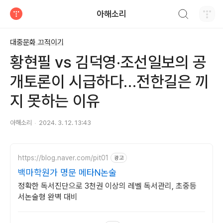
검색하기
아해소리
티스토리
대중문화 끄적이기
황현필 vs 김덕영‧조선일보의 공
개토론이 시급하다…전한길은 끼
지 못하는 이유
아해소리
2024. 3. 12. 13:43
https://blog.naver.com/pit01
광고
백마학원가 명문 메타N논술
정확한 독서진단으로 3천권 이상의 레벨 독서관리, 초중등
서논술형 완벽 대비