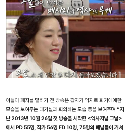
이들이 폐지를 말하기 전 방송은 갑자기 억지로 화기애애한
모습을 보여주는 대기실과 회의하는 모습 등을 보여주며
“
지
난
2013
년
10
월
26
일 첫 방송을 시작한
<
역사저널 그날
>
에서
PD 55
명
,
작가
56
명
FD 10
명
, 75
명의 패널들이 거쳐