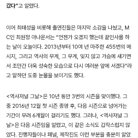
갔다
”
고 알렸다
.
이어 최태성을 비롯해 출연진들은 마지막 소감을 나눴고
, M
C
인 최원정 아나운서는
“
언젠가 오겠지 했는데 끝인사를 하
는 날이 오늘이다
. 2013
년부터
10
여 년 마주한
455
번의 메
시지
,
그리고 역사의 무게
,
그 무게
,
잊지 않고 가슴에 새기면
서 조만간 더욱 성숙한 모습으로 다시 여러분 앞에 서겠다
”
라
고 말하던 도중 눈물을 보이기도 했다
.
<
역사저널 그날
>
은
10
년 동안
3
번의 시즌을 맞이했다
.
그
중
2016
년
12
월 첫 시즌 종영 후
,
다음 시즌으로 넘어가는
기간이 무려
6
개월이 걸리기도 했다
.
그러나
, <
역사저널 그
날
>
은 다음 시즌임을 알렸고
,
이 같은 소식도 갑작스럽지 않
았다
.
진행자들이나 패널
,
제작진도 이런 부분을 충분히 알았