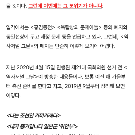
을 것이다
.
그런데 이번에는 그 분위기가 아니다
.
일각에서는
<
홍김동전
> <
옥탑방의 문제아들
>
등의 폐지와
동일선상에 두고 재정 문제 등을 언급하고 있다
.
그런데
, <
역
사저널 그날
>
의 폐지는 단순히 이렇게 보기에 어렵다
.
지난
2020
년
4
월
15
일 진행된 제
21
대 국회의원 선거 전
<
역사저널 그날
>
이 방송한 내용들이다
.
보통 이전 해 가을부
터 총선 준비를 한다고 치고
, 2019
년
9
월부터 정리해 보면
이렇다
.
<
나는 조선인 카미카제다
>
<
내가 증거입니다 일본군
'
위안부
'>