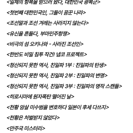
<
일제의 항복을 받으러 왔다
,
대한민국 광복군
>
<
첫번째 대한민국인
,
그들이 꿈꾼 나라
>
<
조선말과 조선 겨레는 사라지지 않는다
>
<
유신을 흔들다
,
부마민주항쟁
>
<
비극의 섬 오키나와
-
사라진 조선인
>
<
한반도 비밀 침투 작건
!
냅코 프로젝트
>
<
청산되지 못한 역사
,
친일파
1
부
:
친일파의 탄생
>
<
청산되지 못한 역사
,
친일파
2
부
:
친일파의 변명
>
<
청산되지 못한 역사
,
친일파
3
부
:
친일파의 명작 스캔들
>
<
히로시마에 원자폭탄 떨어진 날
>
<
천황 암살 미수범을 변호하다 일본이 후세 다쓰지
>
<
천황은 처벌받지 않았다
>
<
만주국 미스터리
>