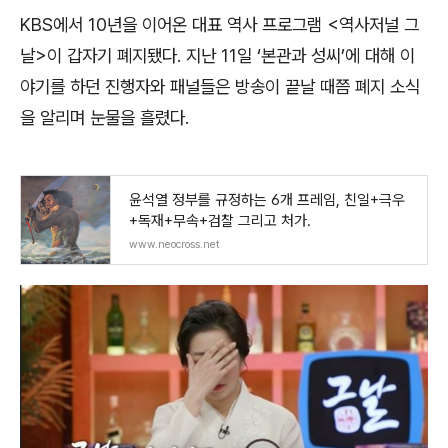
KBS
에서
10
년을 이어온 대표 역사 프로그램
<
역사저널 그
날
>
이 갑자기 폐지됐다
.
지난
11
일
‘
본관과 성씨
’
에 대해 이
야기를 하던 진행자와 패널들은 방송이 끝날 때쯤 폐지 소식
을 알리며 눈물을 흘렸다
.
윤석열 정부를 규정하는 6개 프레임, 친일+극우
+독재+무속+검찰 그리고 처가.
www.neocross.net