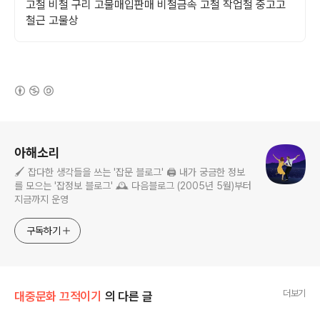
고철 비철 구리 고물매입판매 비철금속 고철 작업철 중고고
철근 고물상
(새창열림)
로그 정보
아해소리
🖌️ 잡다한 생각들을 쓰는 '잡문 블로그' 🖨️ 내가 궁금한 정보
를 모으는 '잡정보 블로그' 🕰️ 다음블로그 (2005년 5월)부터
지금까지 운영
구독하기
더보기
대중문화 끄적이기
의 다른 글