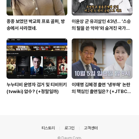
종종 보였던 박교희 프로 골퍼, 방
이윤상 군 유괴살인 43년… ‘스승
송에서 사라졌네.
의 탈을 쓴 악마’와 숨겨진 국가폭
력의 민낯
누누티비 운영자 검거 및 티비위키
이재명 김혜경 출연 ‘냉부해’ 논란
(tvwiki) 압수? (+정말일까)
의 핵심인 출연일은? (+JTBC
+출연자 +대통령실)
의안내
티스토리
로그인
고객센터
© Daum Corp.