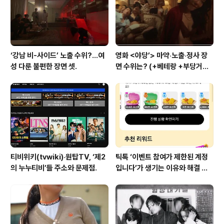
를 나열해 본다. 윤석열이 눈 감은 일본 원전 오염수 방류.
수백 년 걸린다…매년..
‘강남 비-사이드’ 노출 수위?…여
영화 <야당’> 마약‧노출‧정사 장
성 다룬 불편한 장면 셋.
면 수위는? (+베테랑 +부당거래
+내부자들)
티비위키(tvwiki)‧원탑TV, ‘제2
틱톡 ‘이벤트 참여가 제한된 계정
의 누누티비’들 주소와 문제점.
입니다’가 생기는 이유와 해결 방
법 (+유심)