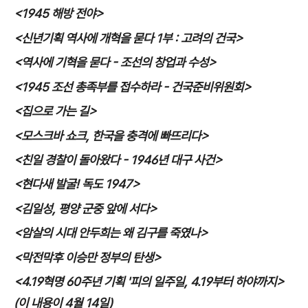
<1945
해방 전야
>
<
신년기획 역사에 개혁을 묻다
1
부
:
고려의 건국
>
<
역사에 기혁을 묻다
-
조선의 창업과 수성
>
<1945
조선 총족부를 접수하라
-
건국준비위원회
>
<
집으로 가는 길
>
<
모스크바 쇼크
,
한국을 충격에 빠뜨리다
>
<
친일 경찰이 돌아왔다
- 1946
년 대구 사건
>
<
현다새 발굴
!
독도
1947>
<
김일성
,
평양 군중 앞에 서다
>
<
암살의 시대 안두희는 왜 김구를 죽였나
>
<
막전막후 이승만 정부의 탄생
>
<4.19
혁명
60
주년 기획
'
피의 일주일
, 4.19
부터 하야까지
>
(
이 내용이
4
월
14
일
)