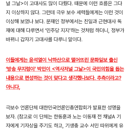
널 그날
>
이 고대사도 많이 다뤘다
.
때문에 이런 흐름은 그다
지 이상하지 않다
.
그런데 극우 보수 세력들에게는 이런 것이
이상해 보였나 보다
.
문재인 정부에서는 친일과 근현대사 독
재에 대해 다루면서
‘
민주당 지지
’
하는 것처럼 하더니
,
정부가
바뀌니 갑자기 고대사를 다루니 말이다
.
이들에게는 윤석열이 낙하산으로 떨어뜨린 문화일보 출신
‘방송 무지렁이’ 박민이 <역사저널 그날>이 국민의힘을 돕는
내용으로 편성하는 것이 맞다고 생각했나보다. 추측이라고?
아니다,
극보수 언론단체 대한민국언론인총연합회가 발표한 성명을
보자
. (
참고로 이 단체는 한동훈과 노는 이동재 전 채널
A
기
자에게 기자상을 주기도 하고
,
기생충 교수 서민 따위에게 유