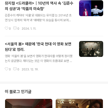
뮤지컬 <드라큘라>┃10년의 역사 속 ‘김준수
의 성공’과 ‘작품의 미숙함’
글 내용
김준수의 캐릭터 ‘사큘’로 대표되는 뮤지컬 는 2014년 초
연 당시 업계에 ‘파격’과 ‘애매함’의 모습을 동시에 보여줬
다. 그러나 이를 배우들의 인지도와 캐릭터로 어느 정도 극
0
0
2024. 1. 11.
복했다. 그리고 10년 뮤지컬 드라큘랴>는 무엇을 남겼을
까. vs 영화 , 어떤 차이가 있고, 어떻게 봐야할까." data-
og-description="안중근이 이토 히로부미를 죽이기 몇
<서울의 봄> 때문에 '한국 현대 이 영화 보면
해 전부터 죽인 후 사형을 당하기까지의 삶을 그린 뮤지컬 ,
그리고 이 뮤지컬을 그대로 스크린에 옮긴 영화 . 그러나 두
된다'로 정리.
글 내용
작품은 같은 듯 다른 형태로 관객" data-og-host="ww
영화 '서울븨 봄'을 보면서 영화가 현대사를 어떻게 정리했
w.neocross.net" data-og-source-url="https://w
는지 궁금했다. 재미있는 것은 이 영화의 흐름대로 보면 현
ww.neocross.net/entry/%EB%AE%A4%EC%A
재 국민의힘은 많이 당황스러울 것이다. 국민을 죽이고, 억
7%80%EC%B..
0
0
2023. 12. 19.
압하고, 북한과 밀월 회담을 한 정당이 현재 국민의힘의 전
신들이기 때문이다. 물론 국민의힘은 하나회를 척결한 김
영삼을 거론한다. 그러나 누가 봐도 국민의힘과 윤석열은
박정희-전두환의 계보를 잇고 있다. 특히 윤석열이 김건희
의 말에 움직이는 모습은 전두환이 이순자의 말에 따라 움
이 블로그 인기글
직이는 모습과 비슷하고, 언론 장악하러 애쓰는 것도 전두
환과 비슷핟. '서을의 봄'이 곧 천만 관객을 넘을 듯 싶은 시
점에 가볍게 한국 현대를 알고 싶으면 꼭 봐야 할 한국 영화